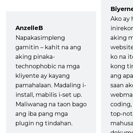
Biyern
Ako ay
AnzelleB
inireko
Napakasimpleng
aking m
gamitin – kahit na ang
website
aking pinaka-
ko na it
technophobic na mga
kong t
kliyente ay kayang
ang apa
pamahalaan. Madaling i-
saan ak
install, mabilis i-set up.
webmas
Maliwanag na taon bago
coding
ang iba pang mga
top-not
plugin ng tindahan.
mahusa
dokume