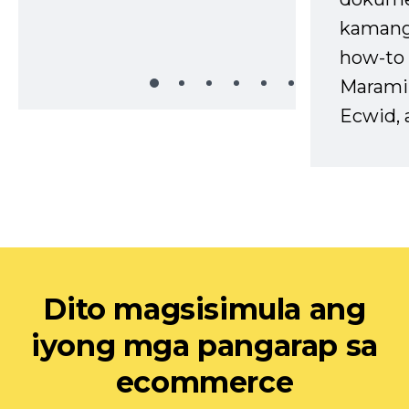
kaman
how-to 
Marami
Ecwid, 
Dito magsisimula ang
iyong mga pangarap sa
ecommerce