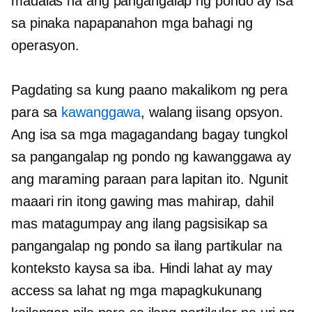
madalas na ang pangangalap ng pondo ay isa
sa pinaka
napapanahon
mga bahagi ng
operasyon.
Pagdating sa kung paano makalikom ng pera
para sa
kawanggawa
, walang iisang opsyon.
Ang isa sa mga magagandang bagay tungkol
sa pangangalap ng pondo ng kawanggawa ay
ang maraming paraan para lapitan ito. Ngunit
maaari rin itong gawing mas mahirap, dahil
mas matagumpay ang ilang pagsisikap sa
pangangalap ng pondo sa ilang partikular na
konteksto kaysa sa iba. Hindi lahat ay may
access sa lahat ng mga mapagkukunang