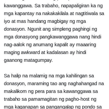
kawanggawa. Sa trabaho, napapaligiran ka ng
mga kapantay na nakakakilala at nagtitiwala sa
iyo at mas handang magbigay ng mga
donasyon. Ngunit ang simpleng paghingi ng
mga donasyong pangkawanggawa nang hindi
nag-aalok ng anumang kapalit ay maaaring
maging awkward at kadalasan ay hindi
gaanong matagumpay.
Sa halip na malamig na mga kahilingan sa
donasyon, maraming tao ang naghahangad na
makalikom ng pera para sa kawanggawa sa
trabaho sa pamamagitan ng pagho-host ng
mga kaganapan sa pangangalap ng pondo sa