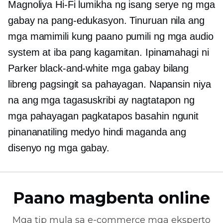
Magnoliya
Hi-Fi
lumikha ng isang serye ng mga
gabay na pang-edukasyon. Tinuruan nila ang
mga mamimili kung paano pumili ng mga audio
system at iba pang kagamitan. Ipinamahagi ni
Parker
black-and-white
mga gabay bilang
libreng pagsingit sa pahayagan. Napansin niya
na ang mga tagasuskribi ay nagtatapon ng
mga pahayagan pagkatapos basahin ngunit
pinananatiling medyo hindi maganda ang
disenyo ng mga gabay.
Paano magbenta online
Mga tip mula sa
e-commerce
mga eksperto