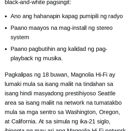
black-and-white
pagsingit:
Ano ang hahanapin kapag pumipili ng radyo
Paano maayos na mag-install ng stereo
system
Paano pagbutihin ang kalidad ng pag-
playback ng musika.
Pagkalipas ng 18 buwan, Magnolia
Hi-Fi
ay
lumaki mula sa isang maliit na tindahan sa
isang
hindi masyadong prestihiyoso
Seattle
area sa isang maliit na network na tumatakbo
mula sa mga sentro sa Washington, Oregon,
at California. At sa simula ng ika-21 siglo,
ibinenta ng may-ari ang Magnolia
Hi-Fi
network