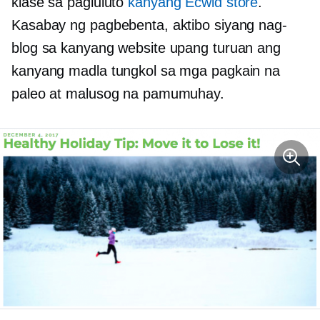
klase sa pagluluto
kanyang Ecwid store
.
Kasabay ng pagbebenta, aktibo siyang nag-
blog sa kanyang website upang turuan ang
kanyang madla tungkol sa mga pagkain na
paleo at malusog na pamumuhay.