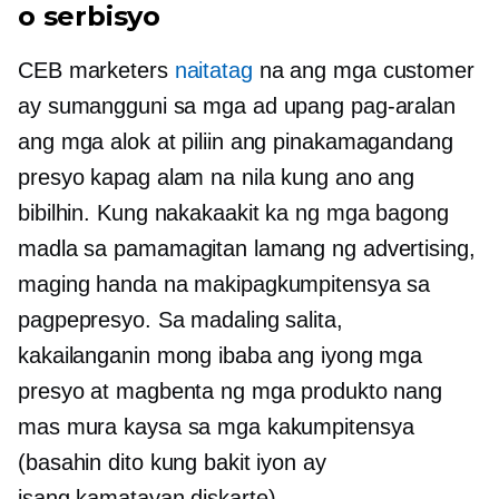
o serbisyo
CEB marketers
naitatag
na ang mga customer
ay sumangguni sa mga ad upang pag-aralan
ang mga alok at piliin ang pinakamagandang
presyo kapag alam na nila kung ano ang
bibilhin. Kung nakakaakit ka ng mga bagong
madla sa pamamagitan lamang ng advertising,
maging handa na makipagkumpitensya sa
pagpepresyo. Sa madaling salita,
kakailanganin mong ibaba ang iyong mga
presyo at magbenta ng mga produkto nang
mas mura kaysa sa mga kakumpitensya
(basahin dito kung bakit iyon ay
isang
kamatayan
diskarte).