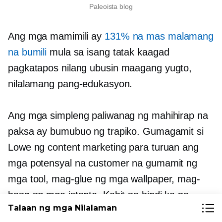
Paleoista blog
Ang mga mamimili ay
131% na mas malamang
na bumili
mula sa isang tatak kaagad
pagkatapos nilang ubusin
maagang yugto,
nilalamang pang-edukasyon.
Ang mga simpleng paliwanag ng mahihirap na
paksa ay bumubuo ng trapiko. Gumagamit si
Lowe ng content marketing para turuan ang
mga potensyal na customer na gumamit ng
mga tool, mag-glue ng mga wallpaper, mag-
hang ng mga istante. Kahit na hindi ka pa
Talaan ng mga Nilalaman
nakakahawak ng martilyo sa iyong kamay,