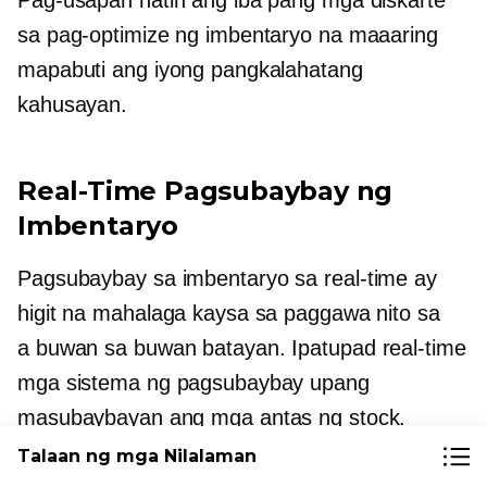
Pag-usapan natin ang iba pang mga diskarte
sa pag-optimize ng imbentaryo na maaaring
mapabuti ang iyong pangkalahatang
kahusayan.
Real-Time
Pagsubaybay ng
Imbentaryo
Pagsubaybay sa imbentaryo sa
real-time
ay
higit na mahalaga kaysa sa paggawa nito sa
a
buwan sa buwan
batayan. Ipatupad
real-time
mga sistema ng pagsubaybay upang
masubaybayan ang mga antas ng stock.
Binibigyang-daan ka nitong tumugon nang
Talaan ng mga Nilalaman