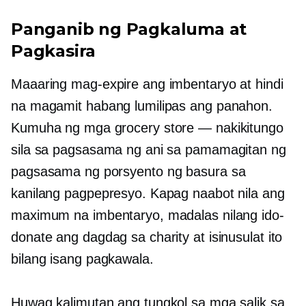
Panganib ng Pagkaluma at
Pagkasira
Maaaring mag-expire ang imbentaryo at hindi
na magamit habang lumilipas ang panahon.
Kumuha ng mga grocery store — nakikitungo
sila sa pagsasama ng ani sa pamamagitan ng
pagsasama ng porsyento ng basura sa
kanilang pagpepresyo. Kapag naabot nila ang
maximum na imbentaryo, madalas nilang ido-
donate ang dagdag sa charity at isinusulat ito
bilang isang pagkawala.
Huwag kalimutan ang tungkol sa mga salik sa