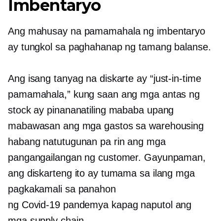
Imbentaryo
Ang mahusay na pamamahala ng imbentaryo
ay tungkol sa paghahanap ng tamang balanse.
Ang isang tanyag na diskarte ay
“just-in-time
pamamahala,” kung saan ang mga antas ng
stock ay pinananatiling mababa upang
mabawasan ang mga gastos sa warehousing
habang natutugunan pa rin ang mga
pangangailangan ng customer. Gayunpaman,
ang diskarteng ito ay tumama sa ilang mga
pagkakamali sa panahon
ng
Covid-19
pandemya kapag naputol ang
mga supply chain.