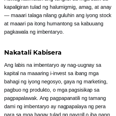
kapaligiran tulad ng halumigmig, amag, at anay
— maaari talaga nilang guluhin ang iyong stock
at maaari pa itong humantong sa kabuuang
pagkawala ng imbentaryo.
Nakatali
Kabisera
Ang labis na imbentaryo ay nag-uugnay sa
kapital na maaaring i-invest sa ibang mga
bahagi ng iyong negosyo, gaya ng marketing,
pagbuo ng produkto, o mga pagsisikap sa
pagpapalawak. Ang pagpapanatili ng tamang
dami ng imbentaryo ay nagpapalaya ng pera
para sa mga bagay tulad ng payroll o iba pang