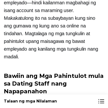
empleyado—hindi kailanman
magbahagi ng
isang account sa maraming user.
Makakatulong ito na subaybayan kung sino
ang gumawa ng kung ano sa online na
tindahan. Magtalaga ng mga tungkulin at
pahintulot upang maisagawa ng bawat
empleyado ang kanilang mga tungkulin nang
madali.
Bawiin ang Mga Pahintulot mula
sa Dating Staff nang
Napapanahon
Talaan ng mga Nilalaman
Upang matiyak ang kahusayan ng iyong