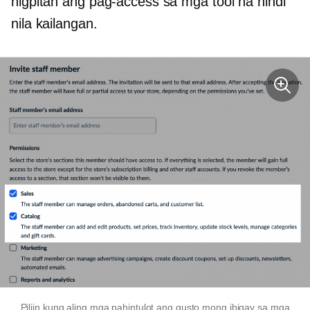
higpitan ang pag-access sa mga tool na hindi
nila kailangan.
Piliin kung aling mga pahintulot ang gusto mong ibigay sa mga