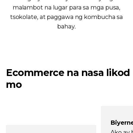
malambot na lugar para sa mga pusa,
tsokolate, at paggawa ng kombucha sa
bahay.
Ecommerce na nasa likod
mo
Biyern
Ako ay