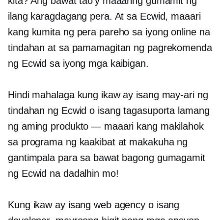
kita? Ang bawat tao'y maaaring gumamit ng
ilang karagdagang pera. At sa Ecwid, maaari
kang kumita ng pera pareho sa iyong online na
tindahan at sa pamamagitan ng pagrekomenda
ng Ecwid sa iyong mga kaibigan.
Hindi mahalaga kung ikaw ay isang may-ari ng
tindahan ng Ecwid o isang tagasuporta lamang
ng aming produkto — maaari kang makilahok
sa programa ng kaakibat at makakuha ng
gantimpala para sa bawat bagong gumagamit
ng Ecwid na dadalhin mo!
Kung ikaw ay isang web agency o isang