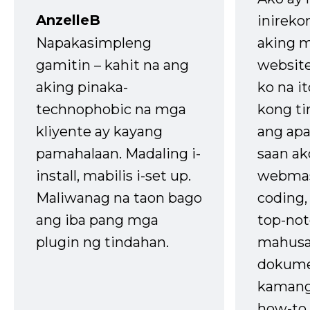
AnzelleB
inireko
Napakasimpleng
aking m
gamitin – kahit na ang
website
aking pinaka-
ko na it
technophobic na mga
kong t
kliyente ay kayang
ang apa
pamahalaan. Madaling i-
saan ak
install, mabilis i-set up.
webmas
Maliwanag na taon bago
coding
ang iba pang mga
top-not
plugin ng tindahan.
mahusa
dokume
kaman
how-to 