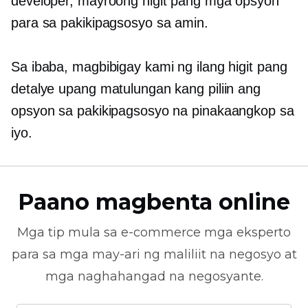
developer, mayroong higit pang mga opsyon
para sa pakikipagsosyo sa amin.
Sa ibaba, magbibigay kami ng ilang higit pang
detalye upang matulungan kang piliin ang
opsyon sa pakikipagsosyo na pinakaangkop sa
iyo.
Paano magbenta online
Mga tip mula sa
e-commerce
mga eksperto
para sa mga may-ari ng maliliit na negosyo at
mga naghahangad na negosyante.