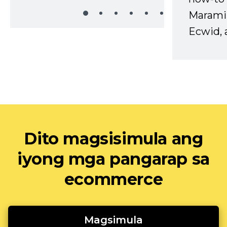
Marami
Ecwid, 
Dito magsisimula ang
iyong mga pangarap sa
ecommerce
Magsimula