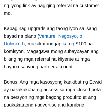
ng iyong link ay nagiging referral na customer
mo.
Kapag nag-upgrade ang taong iyon sa isang
bayad na plano (
Venture, Negosyo, o
Unlimited
), makakatanggap ka ng $100 na
komisyon. Magagawa mong subaybayan ang
bilang ng mga referral na kliyente at mga
bayarin sa iyong partner account.
Bonus: Ang mga kasosyong kaakibat ng Ecwid
ay nakakakuha ng access sa mga closed beta
na bersyon ng mga bagong produkto at ang
pagkakataong i-advertise ang kanilang