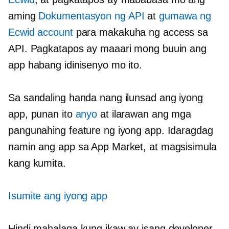
aming
Dokumentasyon ng API
at
gumawa ng
Ecwid account
para makakuha ng access sa
API. Pagkatapos ay maaari mong buuin ang
app habang idinisenyo mo ito.
Sa sandaling handa nang ilunsad ang iyong
app, punan ito
anyo
at ilarawan ang mga
pangunahing feature ng iyong app. Idaragdag
namin ang app sa App Market, at magsisimula
kang kumita.
Isumite ang iyong app
Hindi mahalaga kung ikaw ay isang developer