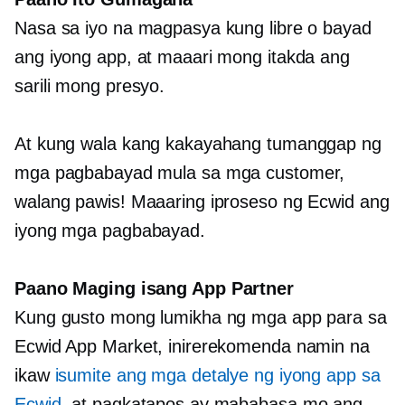
Nasa sa iyo na magpasya kung libre o bayad
ang iyong app, at maaari mong itakda ang
sarili mong presyo.
At kung wala kang kakayahang tumanggap ng
mga pagbabayad mula sa mga customer,
walang pawis! Maaaring iproseso ng Ecwid ang
iyong mga pagbabayad.
Paano Maging isang App Partner
Kung gusto mong lumikha ng mga app para sa
Ecwid App Market, inirerekomenda namin na
ikaw
isumite ang mga detalye ng iyong app sa
Ecwid
, at pagkatapos ay mababasa mo ang