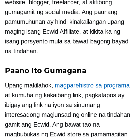
website, blogger, freelancer, at aktibong
gumagamit ng social media. Ang paunang
pamumuhunan ay hindi kinakailangan upang
maging isang Ecwid Affiliate, at kikita ka ng
isang porsyento mula sa bawat bagong bayad
na tindahan.
Paano Ito Gumagana
Upang makilahok,
magparehistro sa programa
at kumuha ng kakaibang link, pagkatapos ay
ibigay ang link na iyon sa sinumang
interesadong maglunsad ng online na tindahan
gamit ang Ecwid. Ang bawat tao na
magbubukas ng Ecwid store sa pamamagitan