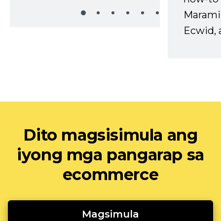
Marami
Ecwid, 
Dito magsisimula ang
iyong mga pangarap sa
ecommerce
Magsimula