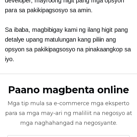
developer, mayroong higit pang mga opsyon
para sa pakikipagsosyo sa amin.
Sa ibaba, magbibigay kami ng ilang higit pang
detalye upang matulungan kang piliin ang
opsyon sa pakikipagsosyo na pinakaangkop sa
iyo.
Paano magbenta online
Mga tip mula sa
e-commerce
mga eksperto
para sa mga may-ari ng maliliit na negosyo at
mga naghahangad na negosyante.