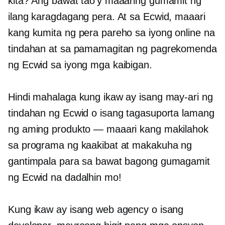
kita? Ang bawat tao'y maaaring gumamit ng
ilang karagdagang pera. At sa Ecwid, maaari
kang kumita ng pera pareho sa iyong online na
tindahan at sa pamamagitan ng pagrekomenda
ng Ecwid sa iyong mga kaibigan.
Hindi mahalaga kung ikaw ay isang may-ari ng
tindahan ng Ecwid o isang tagasuporta lamang
ng aming produkto — maaari kang makilahok
sa programa ng kaakibat at makakuha ng
gantimpala para sa bawat bagong gumagamit
ng Ecwid na dadalhin mo!
Kung ikaw ay isang web agency o isang