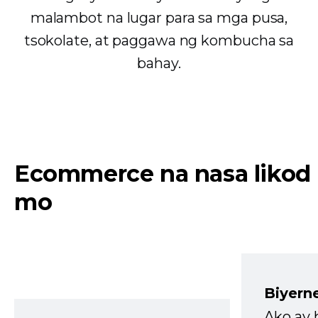
malambot na lugar para sa mga pusa,
tsokolate, at paggawa ng kombucha sa
bahay.
Ecommerce na nasa likod
mo
Biyern
Ako ay