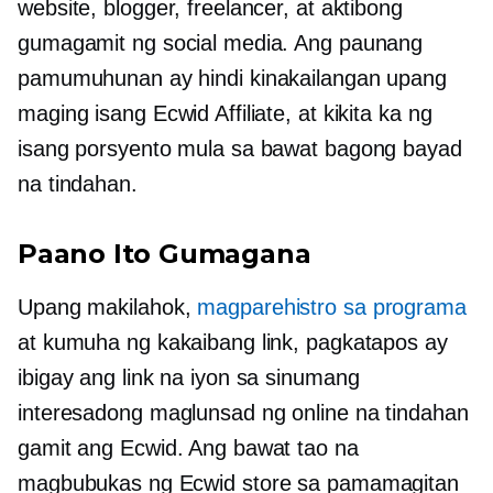
website, blogger, freelancer, at aktibong
gumagamit ng social media. Ang paunang
pamumuhunan ay hindi kinakailangan upang
maging isang Ecwid Affiliate, at kikita ka ng
isang porsyento mula sa bawat bagong bayad
na tindahan.
Paano Ito Gumagana
Upang makilahok,
magparehistro sa programa
at kumuha ng kakaibang link, pagkatapos ay
ibigay ang link na iyon sa sinumang
interesadong maglunsad ng online na tindahan
gamit ang Ecwid. Ang bawat tao na
magbubukas ng Ecwid store sa pamamagitan