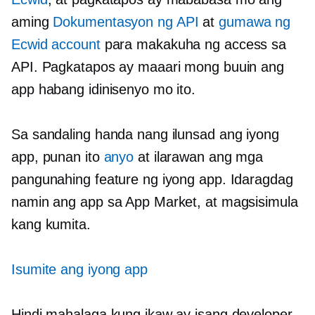
aming
Dokumentasyon ng API
at
gumawa ng
Ecwid account
para makakuha ng access sa
API. Pagkatapos ay maaari mong buuin ang
app habang idinisenyo mo ito.
Sa sandaling handa nang ilunsad ang iyong
app, punan ito
anyo
at ilarawan ang mga
pangunahing feature ng iyong app. Idaragdag
namin ang app sa App Market, at magsisimula
kang kumita.
Isumite ang iyong app
Hindi mahalaga kung ikaw ay isang developer