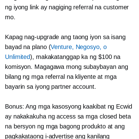
ng iyong link ay nagiging referral na customer
mo.
Kapag nag-upgrade ang taong iyon sa isang
bayad na plano (
Venture, Negosyo, o
Unlimited
), makakatanggap ka ng $100 na
komisyon. Magagawa mong subaybayan ang
bilang ng mga referral na kliyente at mga
bayarin sa iyong partner account.
Bonus: Ang mga kasosyong kaakibat ng Ecwid
ay nakakakuha ng access sa mga closed beta
na bersyon ng mga bagong produkto at ang
pagkakataong i-advertise ang kanilang