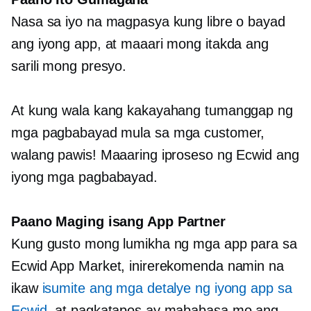
Nasa sa iyo na magpasya kung libre o bayad
ang iyong app, at maaari mong itakda ang
sarili mong presyo.
At kung wala kang kakayahang tumanggap ng
mga pagbabayad mula sa mga customer,
walang pawis! Maaaring iproseso ng Ecwid ang
iyong mga pagbabayad.
Paano Maging isang App Partner
Kung gusto mong lumikha ng mga app para sa
Ecwid App Market, inirerekomenda namin na
ikaw
isumite ang mga detalye ng iyong app sa
Ecwid
, at pagkatapos ay mababasa mo ang