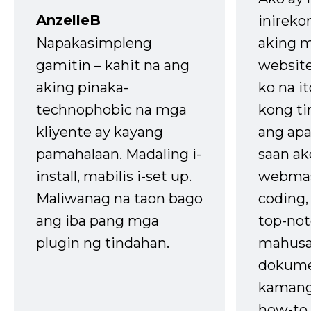
AnzelleB
inireko
Napakasimpleng
aking m
gamitin – kahit na ang
website
aking pinaka-
ko na it
technophobic na mga
kong t
kliyente ay kayang
ang apa
pamahalaan. Madaling i-
saan ak
install, mabilis i-set up.
webmas
Maliwanag na taon bago
coding
ang iba pang mga
top-not
plugin ng tindahan.
mahusa
dokume
kaman
how-to 