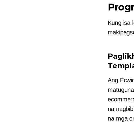
Prog
Kung isa 
makipags
Paglik
Templa
Ang Ecwid
matuguna
ecommerc
na nagbib
na mga on