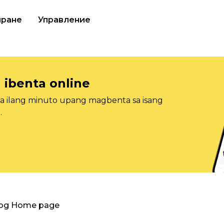
иране
Управление
 ibenta online
sa ilang minuto upang magbenta sa isang
.
log Home page