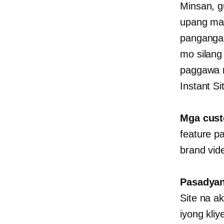
Minsan, g
upang mat
pangangai
mo silang
paggawa n
Instant Si
Mga cust
feature p
brand vide
Pasadyan
Site na a
iyong kli