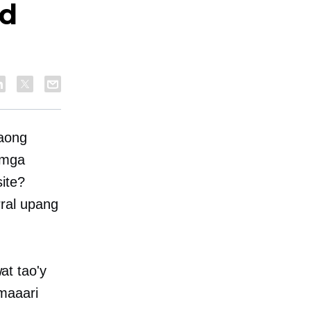
id
taong
 mga
ite?
ral upang
t tao'y
maaari