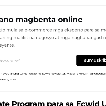
ano magbenta online
tip mula sa
e-commerce
mga eksperto para sa m
ari ng maliliit na negosyo at mga naghahangad 
syante.
sumuskrib
mayag akong tumanggap ng Ecwid Newsletter. Maaari akong mag-unsubscr
umang oras.
iate Program para sa Ecwid 