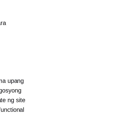
ara
kma upang
egosyong
e ng site
unctional