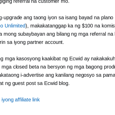
giging referral na customer mo.
-upgrade ang taong iyon sa isang bayad na plano 
o Unlimited
), makakatanggap ka ng $100 na komis
mong subaybayan ang bilang ng mga referral na k
in sa iyong partner account.
g mga kasosyong kaakibat ng Ecwid ay nakakaku
 mga closed beta na bersyon ng mga bagong produ
kataong i-advertise ang kanilang negosyo sa pam
at ng guest post sa Ecwid blog.
iyong affiliate link