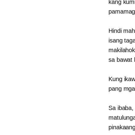
kang kumi
pamamagi
Hindi mah
isang tag
makilahok
sa bawat 
Kung ikaw
pang mga 
Sa ibaba,
matulunga
pinakaang