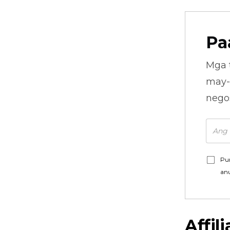
Pa
Mga 
may-
nego
Pu
an
Affil