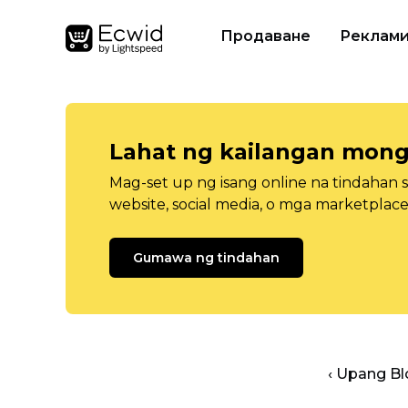
Продаване
Реклам
Lahat ng kailangan mong
Mag-set up ng isang online na tindahan 
website, social media, o mga marketplace
Gumawa ng tindahan
‹ Upang B