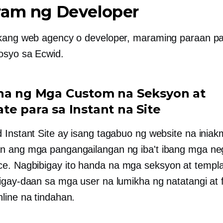
ram ng Developer
kang web agency o developer, maraming paraan p
osyo sa Ecwid.
ha ng Mga Custom na Seksyon at
te para sa Instant na Site
 Instant Site ay isang tagabuo ng website na inia
n ang mga pangangailangan ng iba't ibang mga n
e. Nagbibigay ito
handa na
mga seksyon at templat
igay-daan sa mga user na lumikha ng natatangi at f
line na tindahan.