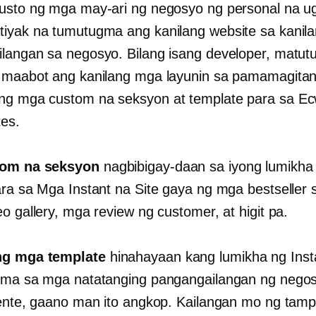
usto ng mga may-ari ng negosyo ng personal na 
iyak na tumutugma ang kanilang website sa kanil
langan sa negosyo. Bilang isang developer, matut
 maabot ang kanilang mga layunin sa pamamagita
g mga custom na seksyon at template para sa Ec
tes.
om na seksyon
nagbibigay-daan sa iyong lumikh
ara sa Mga Instant na Site gaya ng mga bestseller s
o gallery, mga review ng customer, at higit pa.
g mga template
hinahayaan kang lumikha ng Inst
kma sa mga natatanging pangangailangan ng nego
yente, gaano man ito angkop. Kailangan mo ng tam