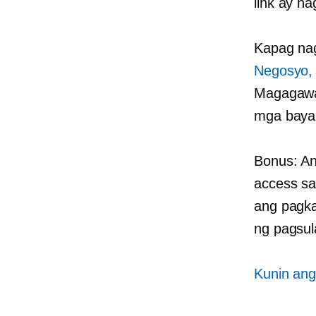
link ay na
Kapag nag
Negosyo, 
Magagawa 
mga bayar
Bonus: An
access sa
ang pagka
ng pagsul
Kunin ang 