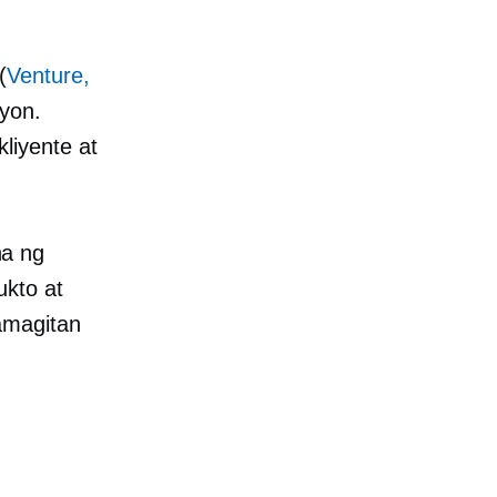
(
Venture,
yon.
liyente at
ha ng
kto at
amagitan