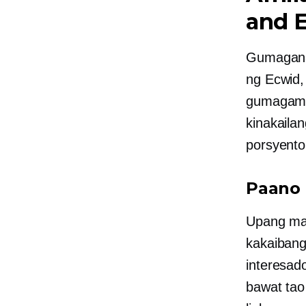
and E
Gumagana 
ng Ecwid, 
gumagami
kinakailan
porsyento
Paano
Upang ma
kakaibang
interesad
bawat tao