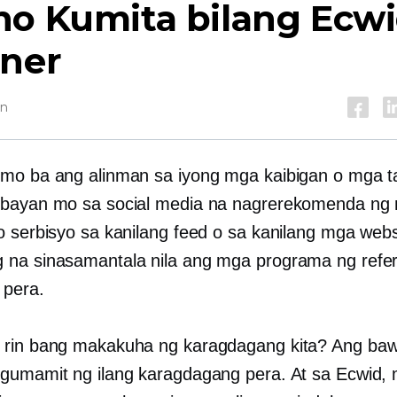
no Kumita bilang Ecw
tner
in
mo ba ang alinman sa iyong mga kaibigan o mga 
ybayan mo sa social media na nagrerekomenda ng
o serbisyo sa kanilang feed o sa kanilang mga webs
na sinasamantala nila ang mga programa ng refer
 pera.
rin bang makakuha ng karagdagang kita? Ang bawa
gumamit ng ilang karagdagang pera. At sa Ecwid, 