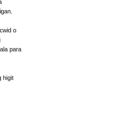
a
igan.
cwid o
g
ala para
higit