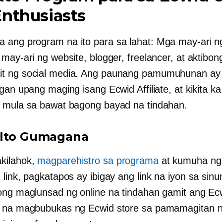
nthusiasts
ang program na ito para sa lahat: Mga may-ari n
may-ari ng website, blogger, freelancer, at aktibon
t ng social media. Ang paunang pamumuhunan ay 
gan upang maging isang Ecwid Affiliate, at kikita k
 mula sa bawat bagong bayad na tindahan.
 Ito Gumagana
kilahok,
magparehistro sa programa
at kumuha ng
 link, pagkatapos ay ibigay ang link na iyon sa sin
ong maglunsad ng online na tindahan gamit ang Ec
 na magbubukas ng Ecwid store sa pamamagitan n