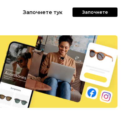
Започнете тук
Започнете