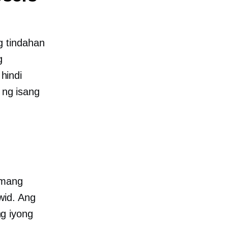
g tindahan
g
hindi
a ng isang
umang
wid. Ang
g iyong