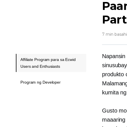
Paa
Par
7 min basah
Napansin 
Affiliate Program para sa Ecwid
sinusuba
Users and Enthusiasts
produkto 
Program ng Developer
Malamang 
kumita ng
Gusto mo 
maaaring 