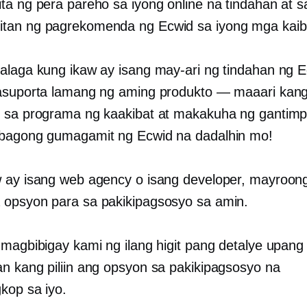
ta ng pera pareho sa iyong online na tindahan at s
tan ng pagrekomenda ng Ecwid sa iyong mga kaib
alaga kung ikaw ay isang may-ari ng tindahan ng E
asuporta lamang ng aming produkto — maaari kan
 sa programa ng kaakibat at makakuha ng gantimp
bagong gumagamit ng Ecwid na dadalhin mo!
 ay isang web agency o isang developer, mayroong 
opsyon para sa pakikipagsosyo sa amin.
 magbibigay kami ng ilang higit pang detalye upang
n kang piliin ang opsyon sa pakikipagsosyo na
kop sa iyo.