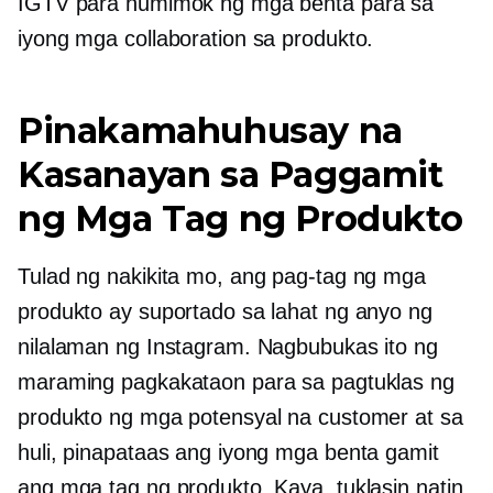
IGTV para humimok ng mga benta para sa
iyong mga collaboration sa produkto.
Pinakamahuhusay na
Kasanayan sa Paggamit
ng Mga Tag ng Produkto
Tulad ng nakikita mo, ang pag-tag ng mga
produkto ay suportado sa lahat ng anyo ng
nilalaman ng Instagram. Nagbubukas ito ng
maraming pagkakataon para sa pagtuklas ng
produkto ng mga potensyal na customer at sa
huli, pinapataas ang iyong mga benta gamit
ang mga tag ng produkto. Kaya, tuklasin natin