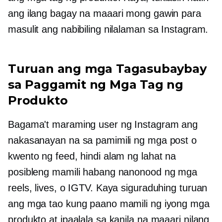
ang ilang bagay na maaari mong gawin para
masulit ang nabibiling nilalaman sa Instagram.
Turuan ang mga Tagasubaybay
sa Paggamit ng Mga Tag ng
Produkto
Bagama't maraming user ng Instagram ang
nakasanayan na sa pamimili ng mga post o
kwento ng feed, hindi alam ng lahat na
posibleng mamili habang nanonood ng mga
reels, lives, o IGTV. Kaya siguraduhing turuan
ang mga tao kung paano mamili ng iyong mga
produkto at ipaalala sa kanila na maaari nilang