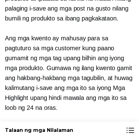
palaging i-save ang mga post na gusto nilang
bumili ng produkto sa ibang pagkakataon.
Ang mga kwento ay mahusay para sa
pagtuturo sa mga customer kung paano
gumamit ng mga tag upang bilhin ang iyong
mga produkto. Gumawa ng ilang kwento gamit
ang
hakbang-hakbang
mga tagubilin, at huwag
kalimutang i-save ang mga ito sa iyong Mga
Highlight upang hindi mawala ang mga ito sa
loob ng 24 na oras.
Maaari mo ring i-update ang iyong bio para
Talaan ng mga Nilalaman
ma-spotlight ang iyong shop at magdagdag ng