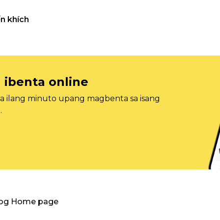
n khích
 ibenta online
sa ilang minuto upang magbenta sa isang
.
log Home page