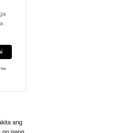
ga
na
i
ibe
?
kita ang
m ng isang