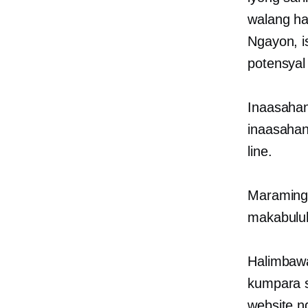
walang ha
Ngayon, i
potensyal
Inaasahan
inaasahan
line.
Maraming 
makabuluh
Halimbaw
kumpara s
website n