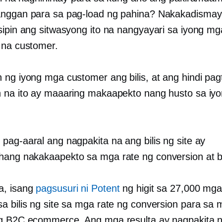
nggan para sa pag-load ng pahina? Nakakadismaya
sipin ang sitwasyong ito na nangyayari sa iyong mg
 na customer.
 ng iyong mga customer ang bilis, at ang hindi pa
 na ito ay maaaring makaapekto nang husto sa iy
pag-aaral ang nagpakita na ang bilis ng site ay
ang nakakaapekto sa mga rate ng conversion at b
a, isang
pagsusuri ni Potent
ng higit sa 27,000 mga
a bilis ng site sa mga rate ng conversion para sa
g B2C ecommerce. Ang mga resulta ay nagpakita 