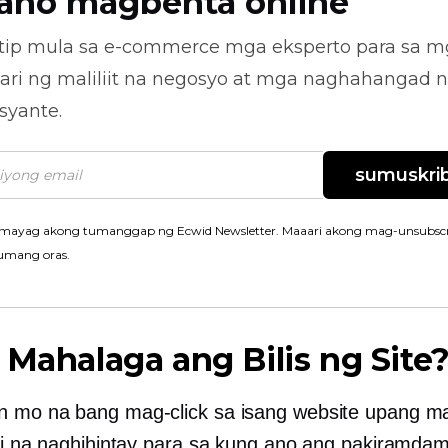
ano magbenta online
tip mula sa
e-commerce
mga eksperto para sa m
ari ng maliliit na negosyo at mga naghahangad 
syante.
sumuskrib
mayag akong tumanggap ng Ecwid Newsletter. Maaari akong mag-unsubscr
umang oras.
 Mahalaga ang Bilis ng Site
 mo na bang mag-click sa isang website upang ma
ili na naghihintay para sa kung ano ang pakiramda