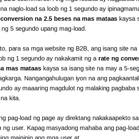
e na naglo-load sa loob ng 1 segundo ay ipinagmam
 conversion na 2.5 beses na mas mataas
kaysa s
 ng 5 segundo upang mag-load.
ito, para sa mga website ng B2B, ang isang site na
oob ng 1 segundo ay nakakamit ng a
rate ng conve
na mas mataas
kaysa sa isang site na may a
5-se
agkarga. Nangangahulugan iyon na ang pagkaantal
undo ay maaaring magdulot ng malaking pagbaba 
na kita.
ng pag-load ng page ay direktang nakakaapekto sa
n ng user. Kapag masyadong mahaba ang pag-load
iging mainipin ang mga user at