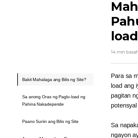
Maha
Pahu
loa
14 min basa
Para sa m
Bakit Mahalaga ang Bilis ng Site?
load ang 
pagitan n
Sa anong Oras ng Paglo-load ng
Pahina Nakadepende
potensyal
Paano Suriin ang Bilis ng Site
Sa napaka
ngayon ay