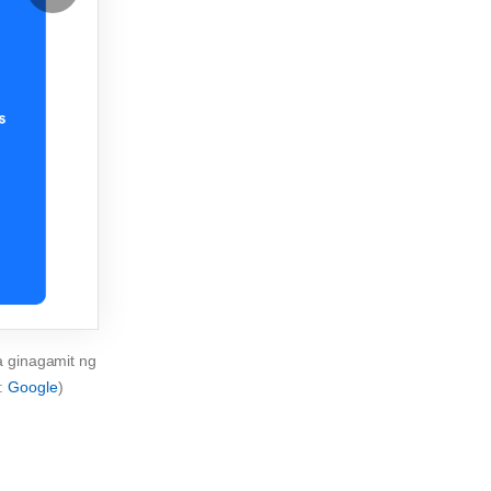
a ginagamit ng
e:
Google
)