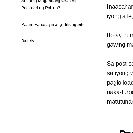
Ano ang Magandang Oras ng
Inaasahan
Pag-load ng Pahina?
iyong site,
Paano Pahusayin ang Bilis ng Site
Ito ay hu
Balutin
gawing ma
Sa post sa
sa iyong 
paglo-load
naka-turb
matutunan