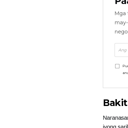
Pa
Mga 
may-
nego
Pu
an
Bakit
Naranasan
iyong sar