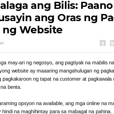
laga ang Bilis: Paano
sayin ang Oras ng Pa
d ng Website
hin
ga may-ari ng negosyo, ang pagtiyak na mabilis na
iyong website ay maaaring mangahulugan ng pagka
g pagkakaroon ng tapat na customer at pagkawala 
 na benta.
raming opsyon na available, ang mga online na ma
 hindi na maghihintay para sa mabagal na pahina.