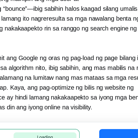
g
“bounce”—ibig sabihin
halos kaagad silang umalis
di lamang ito nagreresulta sa mga nawalang benta n
g nakakaapekto rin sa ranggo ng search engine ng
 ang Google ng oras ng pag-load ng page bilang 
sa algorithm nito, ibig sabihin, ang mas mabilis na
alamang na lumitaw nang mas mataas sa mga resu
p. Kaya, ang pag-optimize ng bilis ng website ng
 ay hindi lamang nakakaapekto sa iyong mga ben
s din ang iyong online na visibility.