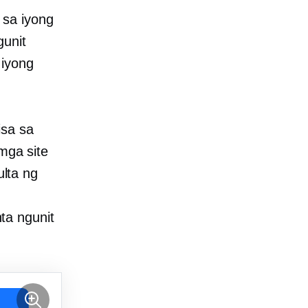
 sa iyong
gunit
 iyong
isa sa
 mga site
lta ng
ta ngunit