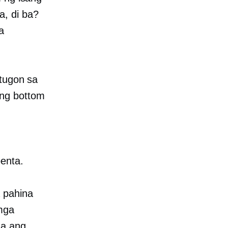
, di ba?
a
gtugon sa
ong bottom
enta.
 pahina
 mga
na ang