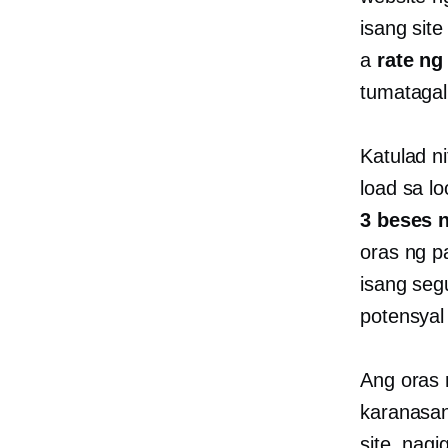
isang sit
a
rate ng
tumatagal
Katulad n
load sa l
3 beses 
oras ng p
isang seg
potensyal 
Ang oras 
karanasa
site, nag