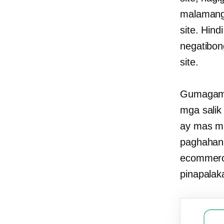
malaman
site. Hin
negatibon
site.
Gumagamit
mga salik 
ay mas m
paghahana
ecommerce
pinapalaka