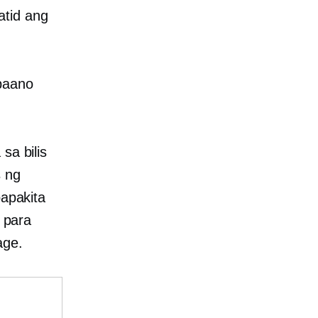
atid ang
paano
sa bilis
s ng
papakita
 para
age.