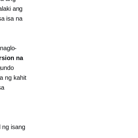
alaki ang
a isa na
 naglo-
rsion na
gundo
a ng kahit
sa
 ng isang