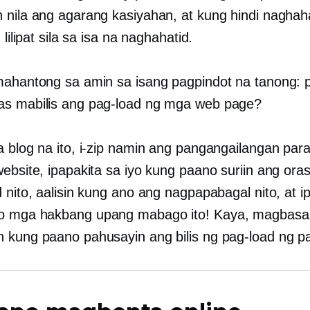
 nila ang agarang kasiyahan, at kung hindi naghah
 lilipat sila sa isa na naghahatid.
mahantong sa amin sa isang pagpindot na tanong: 
s mabilis ang pag-load ng mga web page?
 blog na ito, i-zip namin ang pangangailangan para 
website, ipapakita sa iyo kung paano suriin ang ora
 nito, aalisin kung ano ang nagpapabagal nito, at i
o
mga hakbang upang mabago ito! Kaya, magbasa
 kung paano pahusayin ang bilis ng pag-load ng p