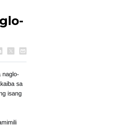
glo-
 naglo-
kaiba sa
ng isang
mimili