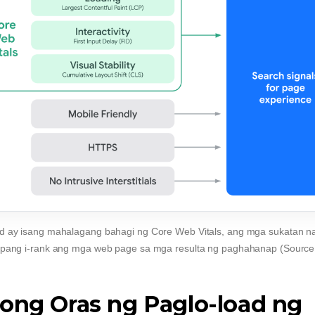
d ay isang mahalagang bahagi ng Core Web Vitals, ang mga sukatan n
pang i-rank ang mga web page sa mga resulta ng paghahanap (Sourc
ong Oras ng Paglo-load ng