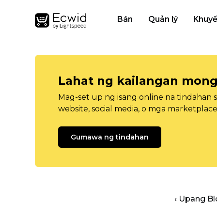
Bán
Quản lý
Khuyế
Lahat ng kailangan mong
Mag-set up ng isang online na tindahan 
website, social media, o mga marketplace
Gumawa ng tindahan
‹ Upang B