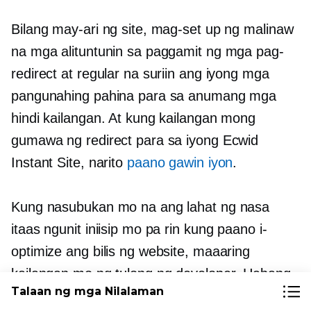
Bilang may-ari ng site, mag-set up ng malinaw
na mga alituntunin sa paggamit ng mga pag-
redirect at regular na suriin ang iyong mga
pangunahing pahina para sa anumang mga
hindi kailangan. At kung kailangan mong
gumawa ng redirect para sa iyong Ecwid
Instant Site, narito
paano gawin iyon
.
Kung nasubukan mo na ang lahat ng nasa
itaas ngunit iniisip mo pa rin kung paano i-
optimize ang bilis ng website, maaaring
kailangan mo ng tulong ng developer. Habang
Talaan ng mga Nilalaman
ang mga tip na nabanggit kanina ay sapat na