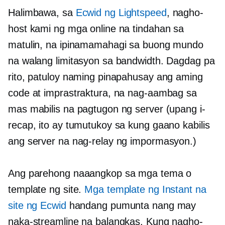
Halimbawa, sa
Ecwid ng Lightspeed
, nagho-
host kami ng mga online na tindahan sa
matulin, na ipinamamahagi sa buong mundo
na walang limitasyon sa bandwidth. Dagdag pa
rito, patuloy naming pinapahusay ang aming
code at imprastraktura, na nag-aambag sa
mas mabilis na pagtugon ng server (upang i-
recap, ito ay tumutukoy sa kung gaano kabilis
ang server na nag-relay ng impormasyon.)
Ang parehong naaangkop sa mga tema o
template ng site.
Mga template ng Instant na
site ng Ecwid
handang pumunta nang may
naka-streamline na balangkas. Kung nagho-