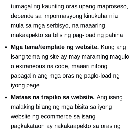
tumagal ng kaunting oras upang maproseso,
depende sa impormasyong kinukuha nila
mula sa mga serbisyo, na maaaring
makaapekto sa bilis ng pag-load ng pahina
Mga tema/template ng website.
Kung ang
isang tema ng site ay may maraming magulo
o extraneous na code, maaari nitong
pabagalin ang mga oras ng paglo-load ng
iyong page
Mataas na trapiko sa website.
Ang isang
malaking bilang ng mga bisita sa iyong
website ng ecommerce sa isang
pagkakataon ay nakakaapekto sa oras ng