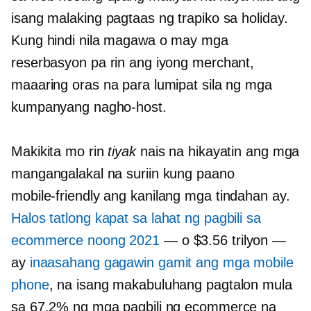
isang malaking pagtaas ng trapiko sa holiday.
Kung hindi nila magawa o may mga
reserbasyon pa rin ang iyong merchant,
maaaring oras na para lumipat sila ng mga
kumpanyang nagho-host.
Makikita mo rin
tiyak
nais na hikayatin ang mga
mangangalakal na suriin kung paano
mobile-friendly
ang kanilang mga tindahan ay.
Halos
tatlong kapat
sa lahat ng pagbili sa
ecommerce noong 2021
— o $3.56 trilyon —
ay
inaasahang gagawin gamit ang mga mobile
phone
, na isang makabuluhang pagtalon mula
sa 67.2% ng mga pagbili ng ecommerce na