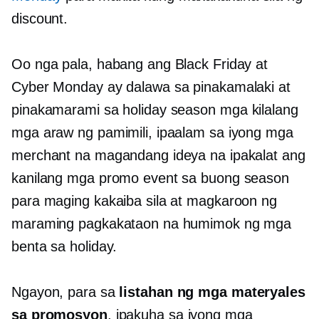
discount.
Oo nga pala, habang ang Black Friday at
Cyber ​​Monday ay dalawa sa pinakamalaki at
pinakamarami sa holiday season
mga kilalang
mga araw ng pamimili, ipaalam sa iyong mga
merchant na magandang ideya na ipakalat ang
kanilang mga promo event sa buong season
para maging kakaiba sila at magkaroon ng
maraming pagkakataon na humimok ng mga
benta sa holiday.
Ngayon, para sa
listahan ng mga materyales
sa promosyon
, ipakuha sa iyong mga