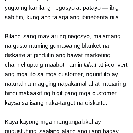
yugto ng kanilang negosyo at patayo — ibig
sabihin, kung ano talaga ang ibinebenta nila.
Bilang isang may-ari ng negosyo, malamang
na gusto naming gumawa ng blanket na
diskarte at pindutin ang bawat marketing
channel upang maabot namin
lahat
at i-convert
ang mga ito sa mga customer, ngunit ito ay
natural na magiging napakamahal at maaaring
hindi makaakit ng higit pang mga customer
kaysa sa isang naka-target na diskarte.
Kaya kayong mga mangangalakal ay
gugustuhing isaalang-alang ang ilang bagay