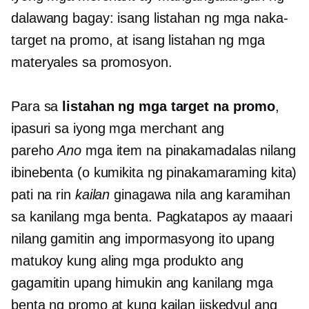
dalawang bagay: isang listahan ng mga naka-
target na promo, at isang listahan ng mga
materyales sa promosyon.
Para sa
listahan ng mga target na promo
,
ipasuri sa iyong mga merchant ang
pareho
Ano
mga item na pinakamadalas nilang
ibinebenta (o kumikita ng pinakamaraming kita)
pati na rin
kailan
ginagawa nila ang karamihan
sa kanilang mga benta. Pagkatapos ay maaari
nilang gamitin ang impormasyong ito upang
matukoy kung aling mga produkto ang
gagamitin upang himukin ang kanilang mga
benta ng promo at kung kailan iiskedyul ang