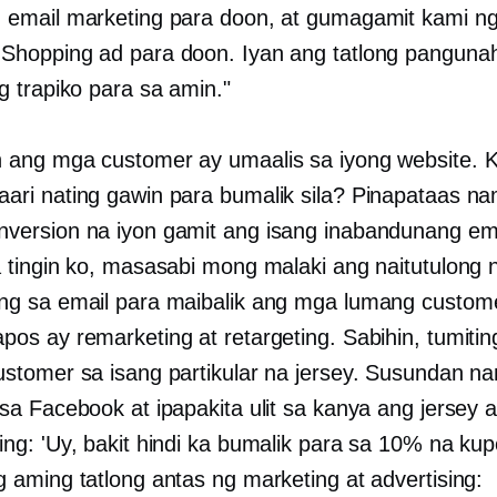
 email marketing para doon, at gumagamit kami n
Shopping ad para doon. Iyan ang tatlong panguna
ng trapiko para sa amin."
 ang mga customer ay umaalis sa iyong website. 
ari nating gawin para bumalik sila? Pinapataas n
version na iyon gamit ang isang inabandunang em
a tingin ko, masasabi mong malaki ang naitutulong
ng sa email para maibalik ang mga lumang custom
pos ay remarketing at retargeting. Sabihin, tumitin
ustomer sa isang partikular na jersey. Susundan na
 sa Facebook at ipapakita ulit sa kanya ang jersey a
ing: 'Uy, bakit hindi ka bumalik para sa 10% na ku
g aming tatlong antas ng marketing at advertising: