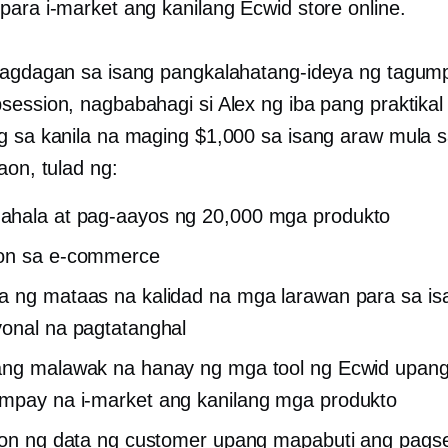
para i-market ang kanilang Ecwid store online.
ragdagan sa isang pangkalahatang-ideya ng tagum
session, nagbabahagi si Alex ng iba pang praktikal 
g sa kanila na maging $1,000 sa isang araw mula 
aon, tulad ng:
hala at pag-aayos ng 20,000 mga produkto
on sa
e-commerce
 ng mataas na kalidad na mga larawan para sa is
onal na pagtatanghal
ang malawak na hanay ng mga tool ng Ecwid upan
pay na i-market ang kanilang mga produkto
pon ng data ng customer upang mapabuti ang pag