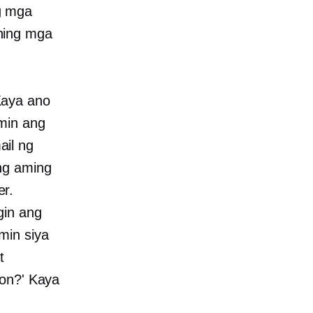
g mga
hing mga
Kaya ano
amin ang
ail ng
 ng aming
er.
gin ang
min siya
t
pon?' Kaya