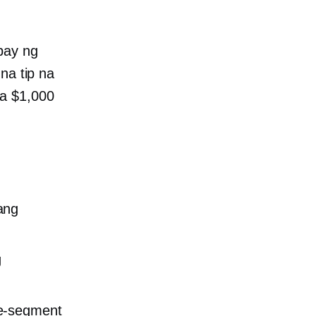
pay ng
na tip na
sa $1,000
ang
g
se-segment