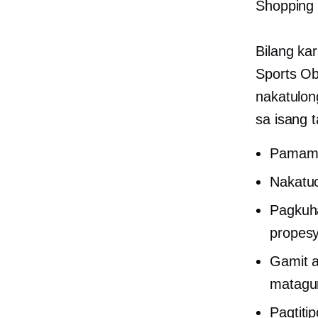
Shopping 
Bilang ka
Sports Ob
nakatulon
sa isang t
Pamama
Nakatu
Pagkuha
propesy
Gamit 
matagum
Pagtiti