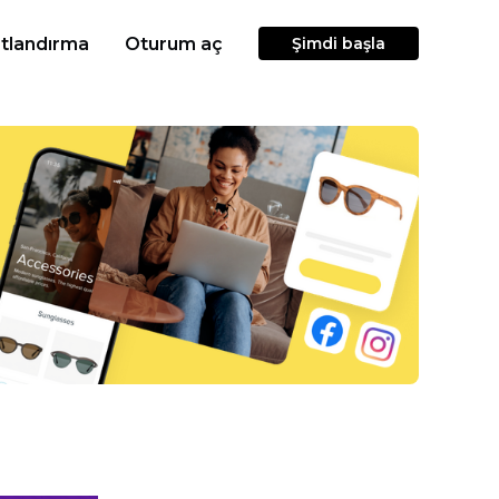
atlandırma
Oturum aç
Şimdi başla