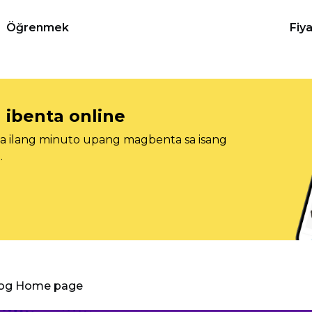
Öğrenmek
Fiy
 ibenta online
sa ilang minuto upang magbenta sa isang
.
log Home page