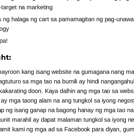
-target na marketing
 ng halaga ng cart sa pamamagitan ng pag-unawa
logy
 pa!
ht:
mayroon kang isang website na gumagana nang ma
nagtuturo sa mga tao na bumili ay hindi nangangah
akarating doon. Kaya dalhin ang mga tao sa websi
 ay mga taong alam na ang tungkol sa iyong negos
 ng isang ganap na bagong hanay ng mga tao na 
unit marahil ay dapat malaman tungkol sa iyong n
mit kami ng mga ad sa Facebook para diyan, gu