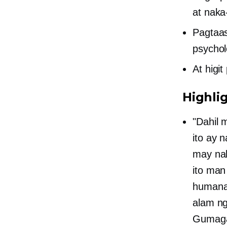
at naka
Pagtaas
psycho
At higit
Highlig
"Dahil 
ito ay 
may nak
ito man
humanap
alam ng
Gumaga