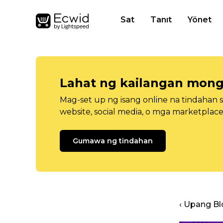
Sat
Tanıt
Yönet
Lahat ng kailangan mong
Mag-set up ng isang online na tindahan 
website, social media, o mga marketplace
Gumawa ng tindahan
‹ Upang B