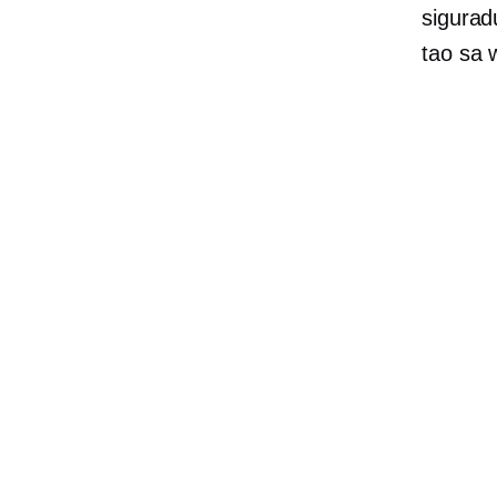
sigurad
tao sa w