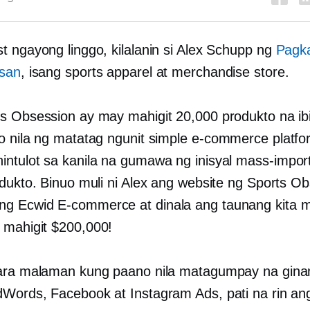
t ngayong linggo, kilalanin si Alex Schupp ng
Pagk
asan
, isang sports apparel at merchandise store.
s Obsession ay may mahigit 20,000 produkto na ib
o nila ng matatag ngunit simple
e-commerce
platfo
ntulot sa kanila na gumawa ng inisyal
mass-impor
odukto. Binuo muli ni Alex ang website ng Sports O
ng Ecwid
E-commerce
at dinala ang taunang kita 
mahigit $200,000!
ara malaman kung paano nila matagumpay na gina
Words, Facebook at Instagram Ads, pati na rin an