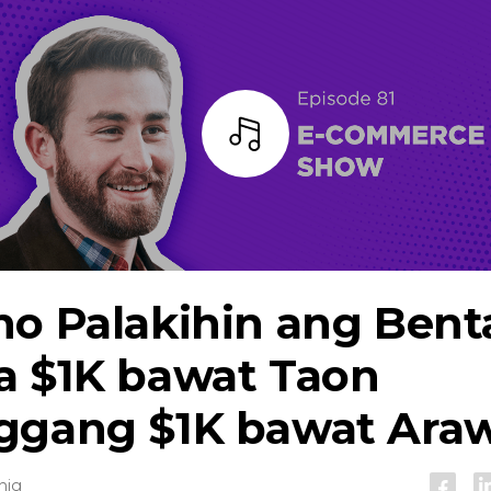
Bar
no Palakihin ang Bent
a $1K bawat Taon
ggang $1K bawat Ara
nig