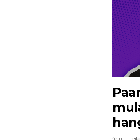
Paa
mul
han
42 min maki