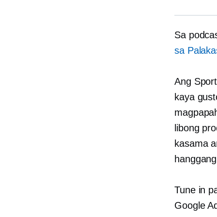
Sa podcas
sa Palak
Ang Sport
kaya gust
magpapahi
libong pr
kasama a
hanggang 
Tune in p
Google Ad