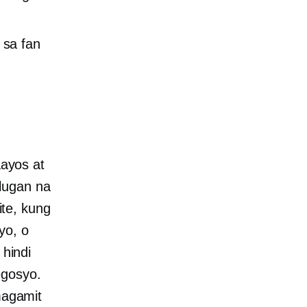
 sa fan
ayos at
ulugan na
te, kung
yo, o
hindi
egosyo.
magamit