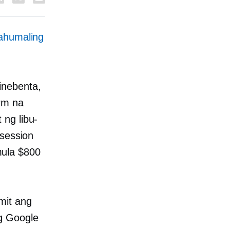
ahumaling
inebenta,
rm na
t
ng libu-
bsession
mula $800
mit ang
g Google