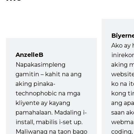
Biyern
Ako ay
AnzelleB
inireko
Napakasimpleng
aking m
gamitin – kahit na ang
website
aking pinaka-
ko na it
technophobic na mga
kong t
kliyente ay kayang
ang apa
pamahalaan. Madaling i-
saan ak
install, mabilis i-set up.
webmas
Maliwanag na taon bago
coding