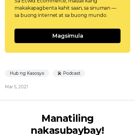
Sa Ecwid Ecommerce, madali kang
makakapagbenta kahit saan, sa sinuman —
sa buong internet at sa buong mundo.
Magsimula
Hub ng Kasosyo
🎤 Podcast
Mar 5, 2021
Manatiling
nakasubaybay!