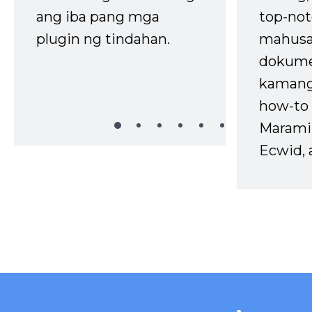
ang iba pang mga
top-not
plugin ng tindahan.
mahusa
dokume
kaman
how-to 
Marami
Ecwid, 