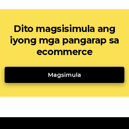
Dito magsisimula ang
iyong mga pangarap sa
ecommerce
Magsimula