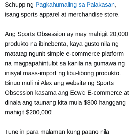
Schupp ng
Pagkahumaling sa Palakasan
,
isang sports apparel at merchandise store.
Ang Sports Obsession ay may mahigit 20,000
produkto na ibinebenta, kaya gusto nila ng
matatag ngunit simple
e-commerce
platform
na magpapahintulot sa kanila na gumawa ng
inisyal
mass-import
ng libu-libong produkto.
Binuo muli ni Alex ang website ng Sports
Obsession kasama ang Ecwid
E-commerce
at
dinala ang taunang kita mula $800 hanggang
mahigit $200,000!
Tune in para malaman kung paano nila