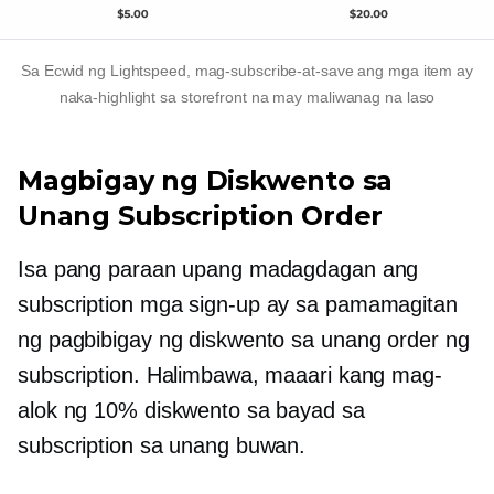
Sa Ecwid ng Lightspeed,
mag-subscribe-at-save
ang mga item ay
naka-highlight sa storefront na may maliwanag na laso
Magbigay ng Diskwento sa
Unang Subscription Order
Isa pang paraan upang madagdagan ang
subscription
mga sign-up
ay sa pamamagitan
ng pagbibigay ng diskwento sa unang order ng
subscription. Halimbawa, maaari kang mag-
alok ng 10% diskwento sa bayad sa
subscription sa unang buwan.