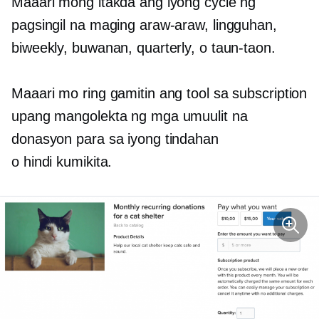
Maaari mong itakda ang iyong cycle ng
pagsingil na maging araw-araw, lingguhan,
biweekly, buwanan, quarterly, o taun-taon.
Maaari mo ring gamitin ang tool sa subscription
upang mangolekta ng mga umuulit na
donasyon para sa iyong tindahan
o
hindi kumikita.