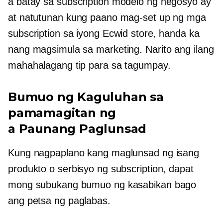
a
batay sa subscription
modelo ng negosyo ay
at natutunan kung paano mag-set up ng mga
subscription sa iyong Ecwid store, handa ka
nang magsimula sa marketing. Narito ang ilang
mahahalagang tip para sa tagumpay.
Bumuo ng Kaguluhan sa
pamamagitan ng
a
Paunang Paglunsad
Kung nagpaplano kang maglunsad ng isang
produkto o serbisyo ng subscription, dapat
mong subukang bumuo ng kasabikan bago
ang petsa ng paglabas.