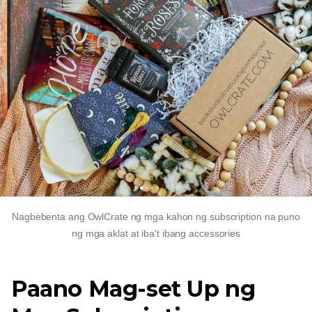
Nagbebenta ang OwlCrate ng mga kahon ng subscription na puno
ng mga aklat at iba't ibang accessories
Paano Mag-set Up ng