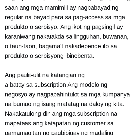
saan ang mga mamimili ay nagbabayad ng
regular na bayad para sa pag-access sa mga
produkto o serbisyo. Ang ikot ng pagsingil ay
karaniwang nakatakda sa lingguhan, buwanan,
o taun-taon, bagama't nakadepende ito sa
produkto o serbisyong ibinebenta.
Ang paulit-ulit na katangian ng
a
batay sa subscription
Ang modelo ng
negosyo ay nagpapahintulot sa mga kumpanya
na bumuo ng isang matatag na daloy ng kita.
Nakakatulong din ang mga subscription na
mapataas ang katapatan ng customer sa
pamamagitan ng pagbibigay ng madaling