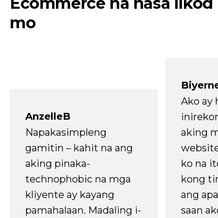
Ecommerce na nasa likod
mo
Biyern
Ako ay
AnzelleB
inireko
Napakasimpleng
aking m
gamitin – kahit na ang
website
aking pinaka-
ko na it
technophobic na mga
kong t
kliyente ay kayang
ang apa
pamahalaan. Madaling i-
saan ak