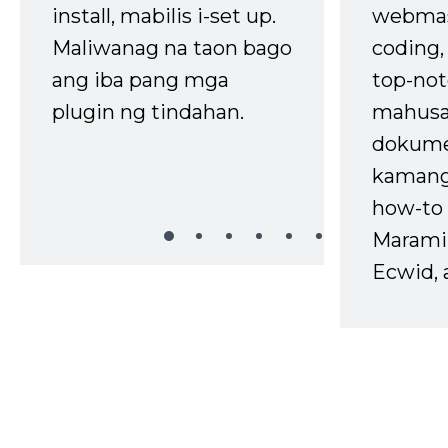
install, mabilis i-set up.
webmas
Maliwanag na taon bago
coding
ang iba pang mga
top-not
plugin ng tindahan.
mahusa
dokume
kaman
how-to 
Marami
Ecwid, 