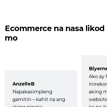
Ecommerce na nasa likod
mo
Biyern
Ako ay
AnzelleB
inireko
Napakasimpleng
aking m
gamitin – kahit na ang
website
aking pinaka-