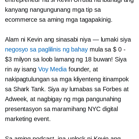
kanyang nangungunang mga tip sa
ecommerce sa aming mga tagapakinig.
Alam ni Kevin ang sinasabi niya — lumaki siya
negosyo sa paglilinis ng bahay
mula sa $ 0
-
$3 milyon sa loob lamang ng 18 buwan! Siya
rin ay isang
Voy Media
founder, at
nakipagtulungan sa mga kliyenteng itinampok
sa Shark Tank. Siya ay lumabas sa Forbes at
Adweek, at nagbigay ng mga pangunahing
presentasyon sa maramihang NYC digital
marketing event.
Sa aming podcast, ina-unlock ni Kevin ang