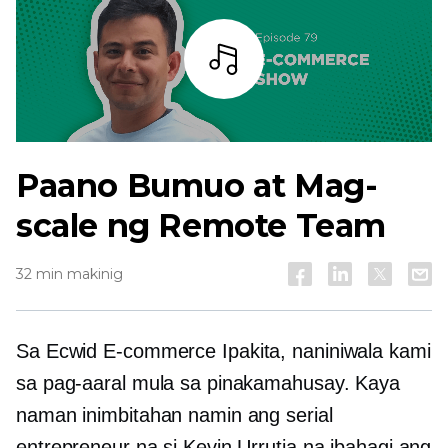
Bar
Paano Bumuo at Mag-
scale ng Remote Team
32 min makinig
Sa Ecwid
E-commerce
Ipakita, naniniwala kami
sa pag-aaral mula sa pinakamahusay. Kaya
naman inimbitahan namin ang serial
entrepreneur na si Kevin Urrutia na ibahagi ang