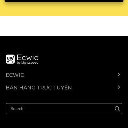
ECWID
Ecwid.com
BÁN HÀNG TRỰC TUYẾN
Trung tâm trợ giúp
Bán ở bất cứ đâu
Quảng bá ở bất cứ đâu
Kiểm soát mọi thứ