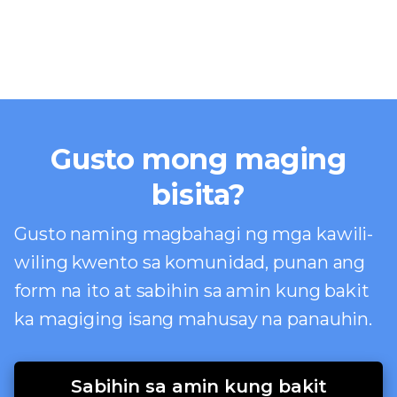
Gusto mong maging
bisita?
Gusto naming magbahagi ng mga kawili-
wiling kwento sa komunidad, punan ang
form na ito at sabihin sa amin kung bakit
ka magiging isang mahusay na panauhin.
Sabihin sa amin kung bakit