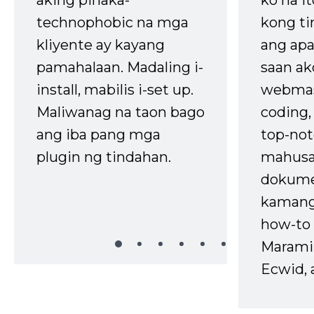
ko na it
technophobic na mga
kong t
kliyente ay kayang
ang apa
pamahalaan. Madaling i-
saan ak
install, mabilis i-set up.
webmas
Maliwanag na taon bago
coding
ang iba pang mga
top-not
plugin ng tindahan.
mahusa
dokume
kaman
how-to 
Marami
Ecwid, 