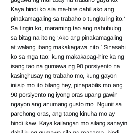
Kaya hindi ko sila ma-hire dahil ako ang
pinakamagaling sa trabaho o tungkuling ito.'
Sa tingin ko, maraming tao ang nahuhulog
sa bitag na ito ng 'Ako ang pinakamagaling
at walang ibang makakagawa nito.' Sinasabi
ko sa mga tao: kung makakapag-hire ka ng
isang tao na gumawa ng 90 porsiyento na
kasinghusay ng trabaho mo, kung gayon
iniisip mo ito bilang hey, pinapabilis mo ang
90 porsiyento ng iyong oras upang gawin
ngayon ang anumang gusto mo. Ngunit sa
parehong oras, ang taong kinuha mo ay
hindi ikaw. Kaya kailangan mo silang sanayin
dahil kung gumawa sila ng masama, hindi