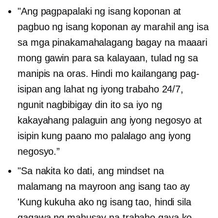
"Ang pagpapalaki ng isang koponan at
pagbuo ng isang koponan ay marahil ang isa
sa mga pinakamahalagang bagay na maaari
mong gawin para sa kalayaan, tulad ng sa
manipis na oras. Hindi mo kailangang pag-
isipan ang lahat ng iyong trabaho 24/7,
ngunit nagbibigay din ito sa iyo ng
kakayahang palaguin ang iyong negosyo at
isipin kung paano mo palalago ang iyong
negosyo.”
"Sa nakita ko dati, ang mindset na
malamang na mayroon ang isang tao ay
'Kung kukuha ako ng isang tao, hindi sila
gagawa ng mahusay na trabaho gaya ko.