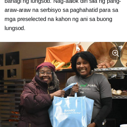
bahagi ng lungsod. Nag-aalok din sila ng pang-
araw-araw na serbisyo sa paghahatid para sa
mga preselected na kahon ng ani sa buong
lungsod.