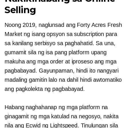
Selling
Noong 2019, naglunsad ang Forty Acres Fresh
Market ng isang opsyon sa subscription para
sa kanilang serbisyo sa paghahatid. Sa una,
gumamit sila ng isa pang platform upang
makuha ang mga order at iproseso ang mga
pagbabayad. Gayunpaman, hindi ito nangyari
madaling gamitin
lalo na dahil hindi awtomatiko
ang pagkolekta ng pagbabayad.
Habang naghahanap ng mga platform na
ginagamit ng mga katulad na negosyo, nakita
nila ang Ecwid ng Lightspeed. Tinulungan sila