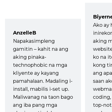
Biyern
Ako ay
AnzelleB
inireko
Napakasimpleng
aking m
gamitin – kahit na ang
website
aking pinaka-
ko na it
technophobic na mga
kong t
kliyente ay kayang
ang apa
pamahalaan. Madaling i-
saan ak
install, mabilis i-set up.
webmas
Maliwanag na taon bago
coding
ang iba pang mga
top-not