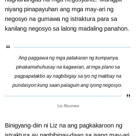
niyang pinapayuhan ang mga may-ari ng
negosyo na gumawa ng istraktura para sa
kanilang negosyo sa lalong madaling panahon.
Ang paggawa ng mga patakaran ng kumpanya,
pinakamahuhusay na kagawian, at mga plano sa
pagpapatakbo ay nagbibigay sa iyo ng matibay na
pundasyon kung saan palaguin ang iyong negosyo.
Liz Abunaw
Binigyang-diin ni Liz na ang pagkakaroon ng
istraktura ay nagbibigay-daan sa isang may-ari