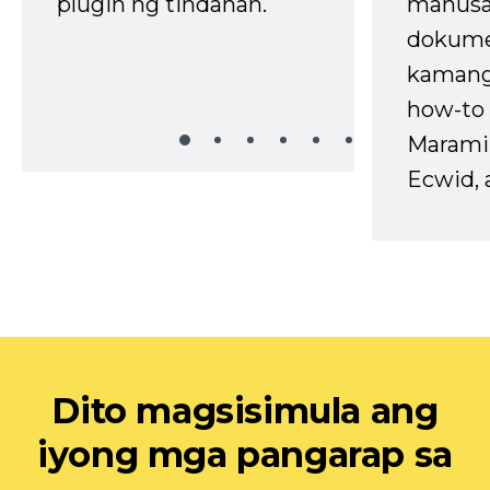
plugin ng tindahan.
mahusa
dokume
kaman
how-to 
Marami
Ecwid, 
Dito magsisimula ang
iyong mga pangarap sa