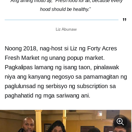
Ang aming motto ay, "Fresh food for all, because every
hood should be healthy."
Liz Abunaw
Noong 2018, nag-host si Liz ng Forty Acres
Fresh Market ng unang popup market.
Pagkalipas lamang ng isang taon, pinalawak
niya ang kanyang negosyo sa pamamagitan ng
paglulunsad ng serbisyo ng subscription sa
paghahatid ng mga sariwang ani.