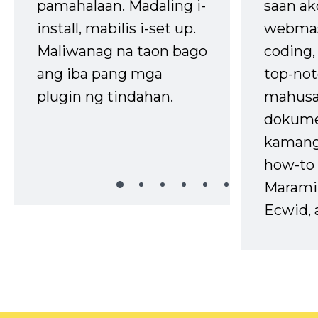
pamahalaan. Madaling i-
saan ak
install, mabilis i-set up.
webmas
Maliwanag na taon bago
coding
ang iba pang mga
top-not
plugin ng tindahan.
mahusa
dokume
kaman
how-to 
Marami
Ecwid, 