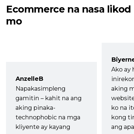
Ecommerce na nasa likod
mo
Biyern
Ako ay
AnzelleB
inireko
Napakasimpleng
aking m
gamitin – kahit na ang
website
aking pinaka-
ko na it
technophobic na mga
kong t
kliyente ay kayang
ang apa