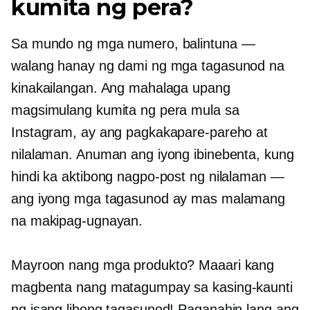
kumita ng pera?
Sa mundo ng mga numero, balintuna —
walang hanay ng dami ng mga tagasunod na
kinakailangan. Ang mahalaga upang
magsimulang kumita ng pera mula sa
Instagram, ay ang pagkakapare-pareho at
nilalaman. Anuman ang iyong ibinebenta, kung
hindi ka aktibong nagpo-post ng nilalaman —
ang iyong mga tagasunod ay mas malamang
na makipag-ugnayan.
Mayroon nang mga produkto? Maaari kang
magbenta nang matagumpay sa kasing-kaunti
ng isang libong tagasunod! Paganahin lang ang