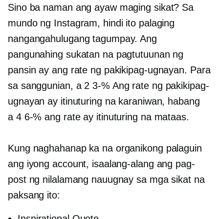
Sino ba naman ang ayaw maging sikat? Sa
mundo ng Instagram, hindi ito palaging
nangangahulugang tagumpay. Ang
pangunahing sukatan na pagtutuunan ng
pansin ay ang rate ng pakikipag-ugnayan. Para
sa sanggunian, a
2 3-%
Ang rate ng pakikipag-
ugnayan ay itinuturing na karaniwan, habang
a
4 6-%
ang rate ay itinuturing na mataas.
Kung naghahanap ka na organikong palaguin
ang iyong account, isaalang-alang ang pag-
post ng nilalamang nauugnay sa mga sikat na
paksang ito:
Inspirational Quote