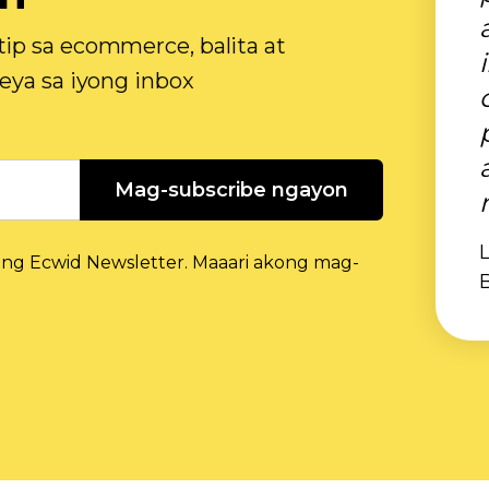
ip sa ecommerce, balita at
eya sa iyong inbox
Mag-subscribe ngayon
L
g Ecwid Newsletter. Maaari akong mag-