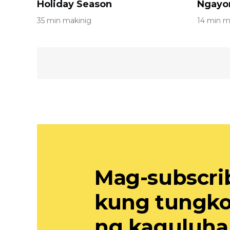
Holiday Season
Ngayo
35 min makinig
14 min m
Mag-subscri
kung tungkol
ng kaguluh