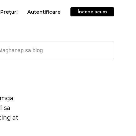
Prețuri
Autentificare
Începe acum
g mga
i sa
ing at