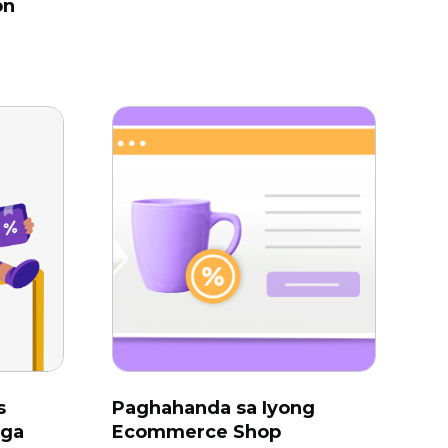
on
s
Paghahanda sa Iyong
Mga
Ecommerce Shop