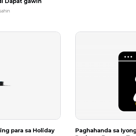
di Dapat gawin
sahin
ing para sa Holiday
Paghahanda sa Iyon