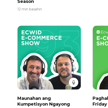
Season
12 min basahin
Maunahan ang
Paghah
Kumpetisyon Ngayong
Friday