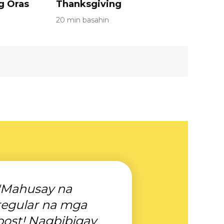
g Oras
Thanksgiving
20 min basahin
"Mahusay na
regular na mga
post! Nagbibigay