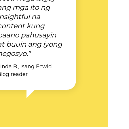
ang mga ito ng
insightful na
content kung
paano pahusayin
at buuin ang iyong
negosyo."
inda B., isang Ecwid
Blog reader