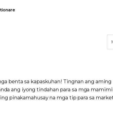
tionare
 mga benta sa kapaskuhan! Tingnan ang amin
da ang iyong tindahan para sa mga mamimil
ming pinakamahusay na mga tip para sa market