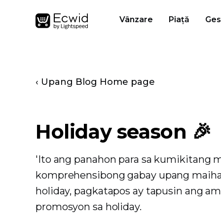
Vânzare
Piață
Ges
‹ Upang Blog Home page
Holiday season 🎉
'Ito ang panahon para sa kumikitang
komprehensibong gabay upang maihan
holiday, pagkatapos ay tapusin ang a
promosyon sa holiday.