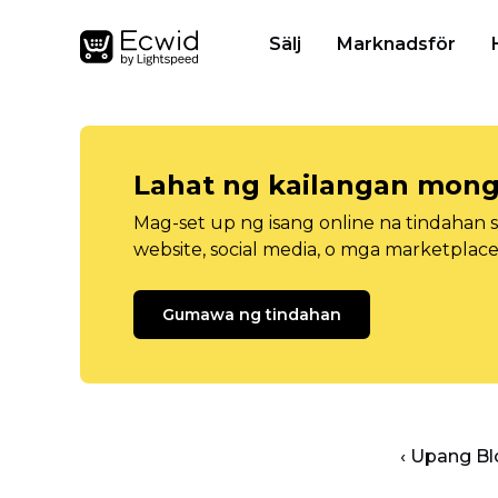
Sälj
Marknadsför
Lahat ng kailangan mong
Mag-set up ng isang online na tindahan 
website, social media, o mga marketplace
Gumawa ng tindahan
‹ Upang B