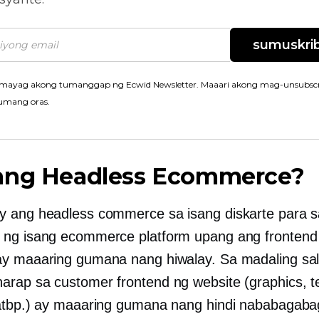
sumuskrib
mayag akong tumanggap ng Ecwid Newsletter. Maaari akong mag-unsubscr
umang oras.
ang Headless Ecommerce?
 ang headless commerce sa isang diskarte para s
ng isang ecommerce platform upang ang frontend
y maaaring gumana nang hiwalay. Sa madaling sali
harap sa customer
frontend ng website (graphics, te
atbp.) ay maaaring gumana nang hindi nababagaba