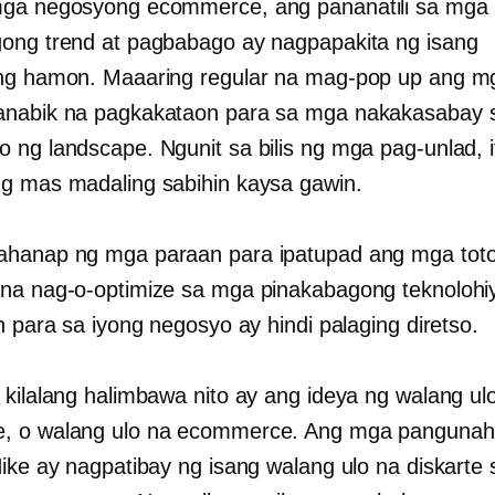
mga negosyong ecommerce, ang pananatili sa mga
ong trend at pagbabago ay nagpapakita ng isang
ng hamon. Maaaring regular na mag-pop up ang m
anabik na pagkakataon para sa mga nakakasabay 
 ng landscape. Ngunit sa bilis ng mga pag-unlad, i
g mas madaling sabihin kaysa gawin.
ahanap ng mga paraan para ipatupad ang mga tot
na nag-o-optimize sa mga pinakabagong teknolohi
n para sa iyong negosyo ay hindi palaging diretso.
 kilalang halimbawa nito ay ang ideya ng walang ul
, o walang ulo na ecommerce. Ang mga pangunahi
Nike ay nagpatibay ng isang walang ulo na diskarte 