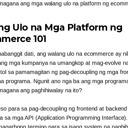
magana ang mga walang ulo na platform ng ecomm
ng Ulo na Mga Platform ng
merce 101
abanggit dati, ang walang ulo na ecommerce ay ni
 ang mga kumpanya na umangkop at mag-evolve n
tol sa pamamagitan ng pag-decoupling ng mga fro
a programa. Ngunit ano nga ba ang mga programan
agana ang paghihiwalay na ito?
so para sa pag-decoupling ng frontend at backend
 sa mga API (Application Programming Interface)
magarbong termino para sa isang system na nagbi