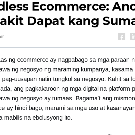
dless Ecommerce: Ano 
Bakit Dapat kang Sum
hin
aas ng ecommerce ay nagpabago sa mga paraan n
awa ng negosyo ng maraming kumpanya, kasama
 pag-uusapan natin tungkol sa negosyo. Kahit sa l
kada, ang pagkakaroon ng mga digital na platform 
awa ng negosyo ay tumaas. Bagama't ang mismo
 ay hindi bago, marami sa mga uso at kasanayan 
a mabilis na ebolusyong ito.