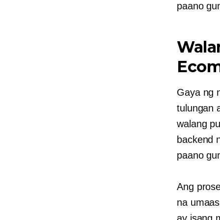
paano gu
Wala
Ecom
Gaya ng n
tulungan
walang pu
backend n
paano gum
Ang prose
na umaasa
ay isang 