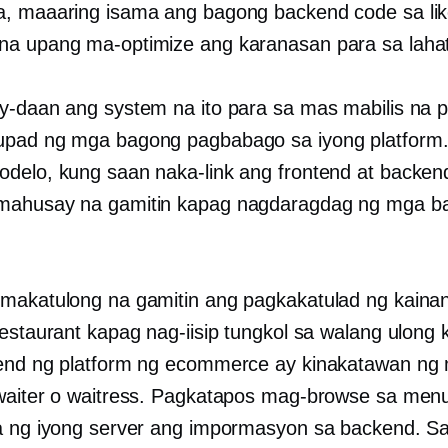
, maaaring isama ang bagong backend code sa li
a upang ma-optimize ang karanasan para sa lahat
y-daan ang system na ito para sa mas mabilis na p
upad ng mga bagong pagbabago sa iyong platform
delo, kung saan naka-link ang frontend at backend
mahusay na gamitin kapag nagdaragdag ng mga b
.
makatulong na gamitin ang pagkakatulad ng kainan
restaurant kapag nag-iisip tungkol sa walang ulong
end ng platform ng ecommerce ay kinakatawan ng
waiter o waitress. Pagkatapos mag-browse sa menu, 
a ng iyong server ang impormasyon sa backend. S