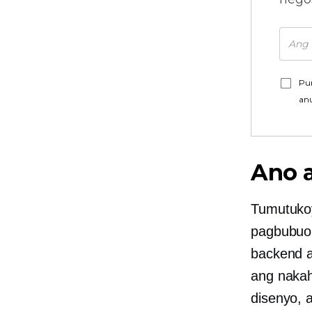
Pu
an
Ano 
Tumutukoy
pagbubuo 
backend a
ang
naka
disenyo, 