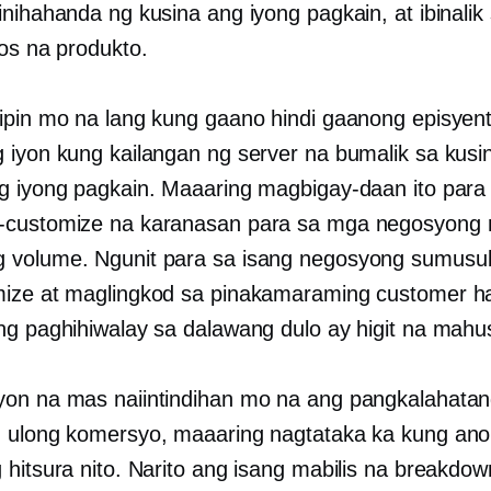
nihahanda ng kusina ang iyong pagkain, at ibinalik 
pos na produkto.
ipin mo na lang kung gaano hindi gaanong episyen
 iyon kung kailangan ng server na bumalik sa kusi
g iyong pagkain. Maaaring magbigay-daan ito para
-customize na karanasan para sa mga negosyong
 volume. Ngunit para sa isang negosyong sumusu
ize at maglingkod sa pinakamaraming customer h
ng paghihiwalay sa dalawang dulo ay higit na mahu
on na mas naiintindihan mo na ang pangkalahatan
 ulong komersyo, maaaring nagtataka ka kung ano
 hitsura nito. Narito ang isang mabilis na breakdo