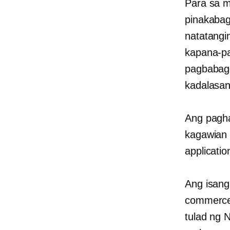
Para sa 
pinakabag
natatangi
kapana-p
pagbabago
kadalasan
Ang pagh
kagawian 
applicatio
Ang isang
commerce
tulad ng 