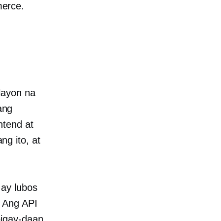
erce.
layon na
ang
ntend at
g ito, at
 ay lubos
. Ang API
bigay-daan