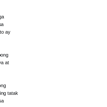
ga
sa
to ay
oong
ya at
ong
ng tatak
sa