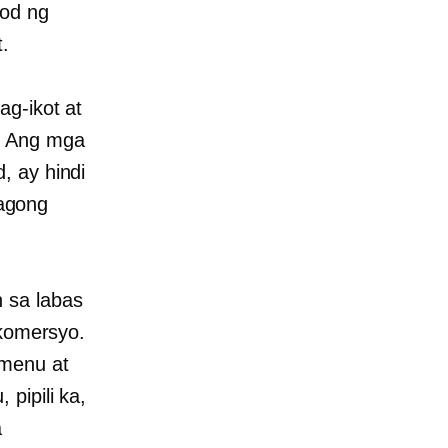
kod ng
.
ag-ikot at
. Ang mga
, ay hindi
agong
 sa labas
 komersyo.
 menu at
pipili ka,
a