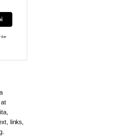
i
ibe
a
 at
ta,
xt, links,
g.