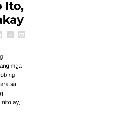
Ito,
akay
g
 ang mga
oob ng
para sa
ng
nito ay,