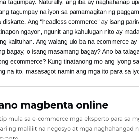
a tagumpay. Naturally, ang iba ay naghahanap u
 ang tagumpay na iyon sa pamamagitan ng paggam
a diskarte. Ang "headless commerce" ay isang parir
tinapon ngayon, ngunit ang kahulugan nito ay mada
ng kalituhan. Ang walang ulo ba na ecommerce ay 
g bagay, o isang masamang bagay? Ano ba talag
ong ecommerce? Kung tinatanong mo ang iyong sari
g na ito, masasagot namin ang mga ito para sa iy
ano magbenta online
tip mula sa
e-commerce
mga eksperto para sa m
ari ng maliliit na negosyo at mga naghahangad 
syante.