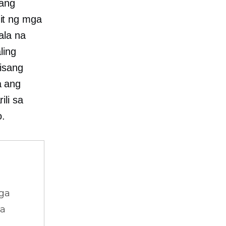
pang
it ng mga
ala na
ling
isang
a ang
li sa
o.
ga
na