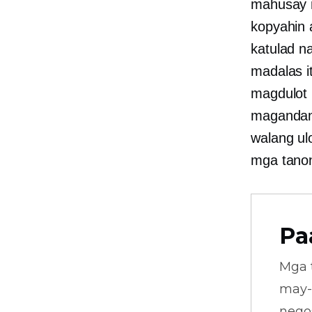
mahusay n
kopyahin
katulad n
madalas i
magdulot 
magandan
walang ul
mga tanon
Pa
Mga 
may-
nego