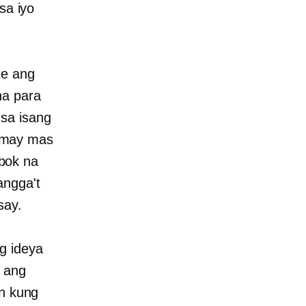
sa iyo
te ang
na para
 sa isang
 may mas
bok na
angga't
say.
g ideya
 ang
wn kung