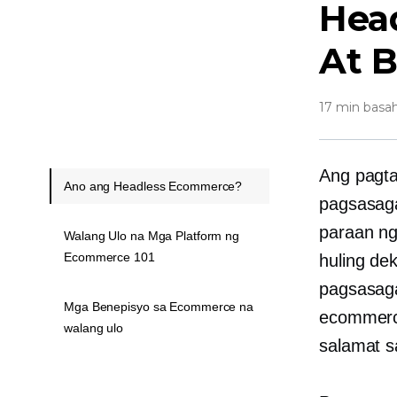
Hea
At 
17 min basa
Ang pagt
Ano ang Headless Ecommerce?
pagsasag
paraan ng
Walang Ulo na Mga Platform ng
Ecommerce 101
huling de
pagsasag
Mga Benepisyo sa Ecommerce na
ecommerce
walang ulo
salamat s