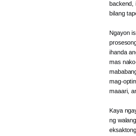
backend, i
bilang ta
Ngayon is
prosesong
ihanda an
mas nako
mababang
mag-optim
maaari, a
Kaya ngay
ng walang
eksaktong