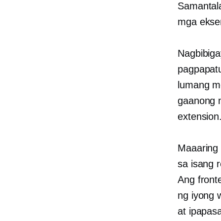
Samantala
mga eksen
Nagbibiga
pagpapat
lumang mo
gaanong 
extension
Maaaring 
sa isang 
Ang front
ng iyong 
at ipapas