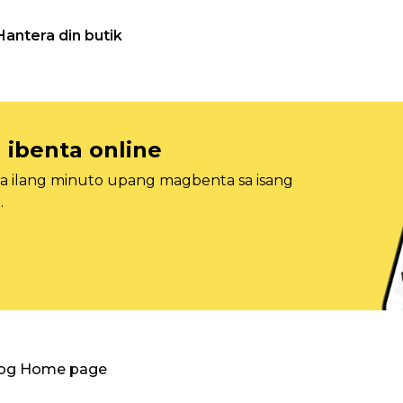
Hantera din butik
 ibenta online
sa ilang minuto upang magbenta sa isang
.
log Home page