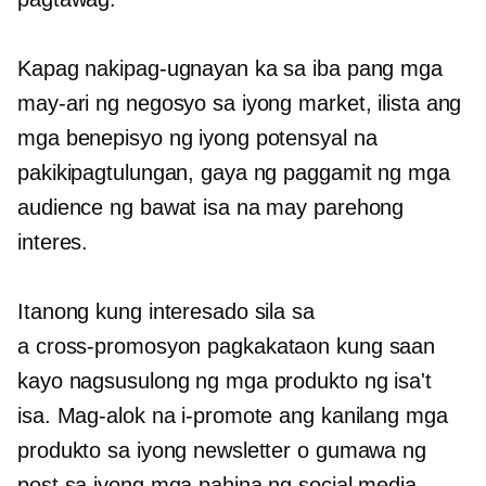
Kapag nakipag-ugnayan ka sa iba pang mga
may-ari ng negosyo sa iyong market, ilista ang
mga benepisyo ng iyong potensyal na
pakikipagtulungan, gaya ng paggamit ng mga
audience ng bawat isa na may parehong
interes.
Itanong kung interesado sila sa
a
cross-promosyon
pagkakataon kung saan
kayo nagsusulong ng mga produkto ng isa't
isa. Mag-alok na i-promote ang kanilang mga
produkto sa iyong newsletter o gumawa ng
post sa iyong mga pahina ng social media.