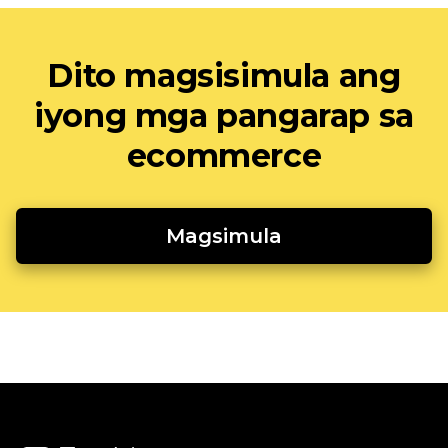
Dito magsisimula ang
iyong mga pangarap sa
ecommerce
Magsimula