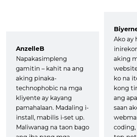
Biyern
Ako ay
AnzelleB
inireko
Napakasimpleng
aking m
gamitin – kahit na ang
website
aking pinaka-
ko na it
technophobic na mga
kong t
kliyente ay kayang
ang apa
pamahalaan. Madaling i-
saan ak
install, mabilis i-set up.
webmas
Maliwanag na taon bago
coding
ang iba pang mga