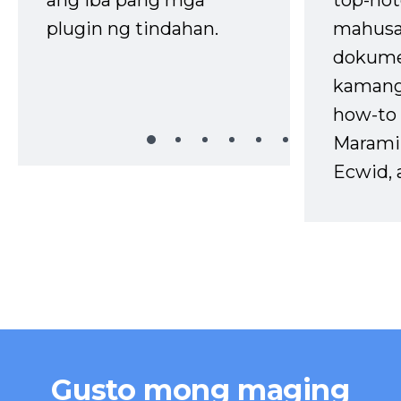
top-not
plugin ng tindahan.
mahusa
dokume
kaman
how-to 
Marami
Ecwid, 
Gusto mong maging