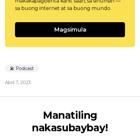
makakapagbenta kahit saan, sa sinuman —
sa buong internet at sa buong mundo.
Magsimula
🎤 Podcast
Abril 7, 2023
Manatiling
nakasubaybay!