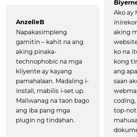
Biyern
Ako ay
AnzelleB
inireko
Napakasimpleng
aking m
gamitin – kahit na ang
website
aking pinaka-
ko na it
technophobic na mga
kong t
kliyente ay kayang
ang apa
pamahalaan. Madaling i-
saan ak
install, mabilis i-set up.
webmas
Maliwanag na taon bago
coding
ang iba pang mga
top-not
plugin ng tindahan.
mahusa
dokume