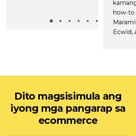
kaman
how-to 
Marami
Ecwid, 
Dito magsisimula ang
iyong mga pangarap sa
ecommerce