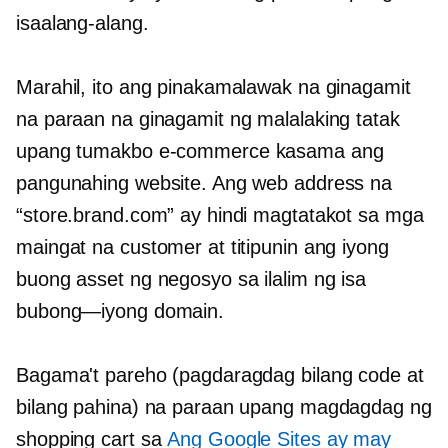
isaalang-alang.
Marahil, ito ang pinakamalawak na ginagamit
na paraan na ginagamit ng malalaking tatak
upang tumakbo
e-commerce
kasama ang
pangunahing website. Ang web address na
“store.brand.com” ay hindi magtatakot sa mga
maingat na customer at titipunin ang iyong
buong asset ng negosyo sa ilalim ng isa
bubong—iyong
domain.
Bagama't pareho (pagdaragdag bilang code at
bilang pahina) na paraan upang magdagdag ng
shopping cart sa
Ang Google Sites ay may