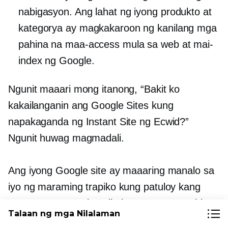
nabigasyon. Ang lahat ng iyong produkto at
kategorya ay magkakaroon ng kanilang mga
pahina na maa-access mula sa web at mai-
index ng Google.
Ngunit maaari mong itanong, “Bakit ko
kakailanganin ang Google Sites kung
napakaganda ng Instant Site ng Ecwid?”
Ngunit huwag magmadali.
Ang iyong Google site ay maaaring manalo sa
iyo ng maraming trapiko kung patuloy kang
gumagawa ng walang limitasyong mga pahina
Talaan ng mga Nilalaman
na nagli-link pabalik sa iyong storefront. Maaari