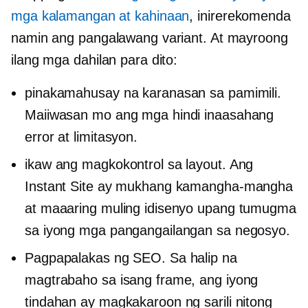
mga kalamangan at kahinaan
, inirerekomenda
namin ang pangalawang variant. At mayroong
ilang mga dahilan para dito:
pinakamahusay na karanasan sa pamimili.
Maiiwasan mo ang mga hindi inaasahang
error at limitasyon.
ikaw ang magkokontrol sa layout. Ang
Instant Site ay mukhang kamangha-mangha
at maaaring muling idisenyo upang tumugma
sa iyong mga pangangailangan sa negosyo.
Pagpapalakas ng SEO. Sa halip na
magtrabaho sa isang frame, ang iyong
tindahan ay magkakaroon ng sarili nitong