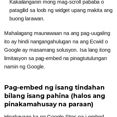
Kakailanganin mong mag-scroll pababa o
patagilid sa loob ng widget upang makita ang
buong larawan.
Mahalagang maunawaan na ang pag-uugaling
ito ay hindi nangangahulugan na ang Ecwid o
Google ay masamang solusyon. Isa lang itong
limitasyon sa pag-embed na pinagtutulungan
namin ng Google.
Pag-embed ng isang tindahan
bilang isang pahina (halos ang
pinakamahusay na paraan)
Hinahayaan ka ng Google Sites na i-embed