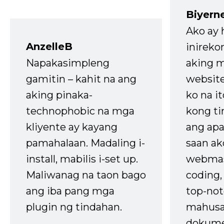
Biyern
Ako ay
AnzelleB
inireko
Napakasimpleng
aking m
gamitin – kahit na ang
website
aking pinaka-
ko na it
technophobic na mga
kong t
kliyente ay kayang
ang apa
pamahalaan. Madaling i-
saan ak
install, mabilis i-set up.
webmas
Maliwanag na taon bago
coding
ang iba pang mga
top-not
plugin ng tindahan.
mahusa
dokume