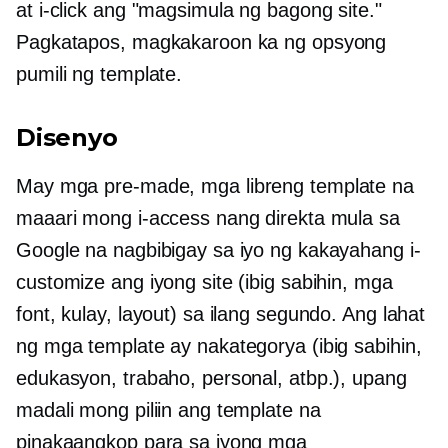
at i-click ang "magsimula ng bagong site."
Pagkatapos, magkakaroon ka ng opsyong
pumili ng template.
Disenyo
May mga
pre-made,
mga libreng template na
maaari mong i-access nang direkta mula sa
Google na nagbibigay sa iyo ng kakayahang i-
customize ang iyong site (ibig sabihin, mga
font, kulay, layout) sa ilang segundo. Ang lahat
ng mga template ay nakategorya (ibig sabihin,
edukasyon, trabaho, personal, atbp.), upang
madali mong piliin ang template na
pinakaangkop para sa iyong mga