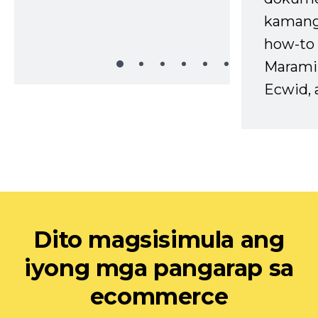
kaman
how-to 
Marami
Ecwid, 
Dito magsisimula ang
iyong mga pangarap sa
ecommerce