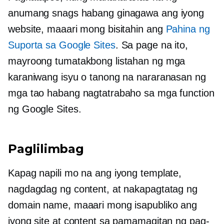
anumang snags habang ginagawa ang iyong
website, maaari mong bisitahin ang
Pahina ng
Suporta sa Google Sites
. Sa page na ito,
mayroong tumatakbong listahan ng mga
karaniwang isyu o tanong na nararanasan ng
mga tao habang nagtatrabaho sa mga function
ng Google Sites.
Paglilimbag
Kapag napili mo na ang iyong template,
nagdagdag ng content, at nakapagtatag ng
domain name, maaari mong isapubliko ang
iyong site at content sa pamamagitan ng pag-