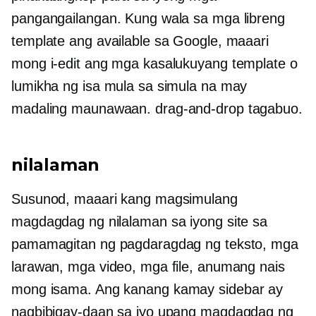
pangangailangan. Kung wala sa mga libreng
template ang available sa Google, maaari
mong i-edit ang mga kasalukuyang template o
lumikha ng isa mula sa simula na may
madaling maunawaan.
drag-and-drop
tagabuo.
nilalaman
Susunod, maaari kang magsimulang
magdagdag ng nilalaman sa iyong site sa
pamamagitan ng pagdaragdag ng teksto, mga
larawan, mga video, mga file, anumang nais
mong isama. Ang
kanang kamay
sidebar ay
nagbibigay-daan sa iyo upang magdagdag ng