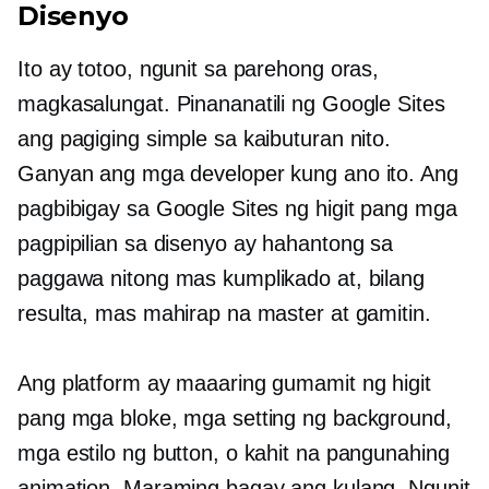
Disenyo
Ito ay totoo, ngunit sa parehong oras,
magkasalungat. Pinananatili ng Google Sites
ang pagiging simple sa kaibuturan nito.
Ganyan ang mga developer kung ano ito. Ang
pagbibigay sa Google Sites ng higit pang mga
pagpipilian sa disenyo ay hahantong sa
paggawa nitong mas kumplikado at, bilang
resulta, mas mahirap na master at gamitin.
Ang platform ay maaaring gumamit ng higit
pang mga bloke, mga setting ng background,
mga estilo ng button, o kahit na pangunahing
animation. Maraming bagay ang kulang. Ngunit