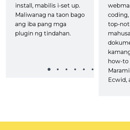
install, mabilis i-set up.
webmas
Maliwanag na taon bago
coding
ang iba pang mga
top-not
plugin ng tindahan.
mahusa
dokume
kaman
how-to 
Marami
Ecwid, 