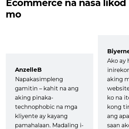
Ecommerce na nasa likod
mo
Biyern
Ako ay
AnzelleB
inireko
Napakasimpleng
aking m
gamitin – kahit na ang
website
aking pinaka-
ko na it
technophobic na mga
kong t
kliyente ay kayang
ang apa
pamahalaan. Madaling i-
saan ak