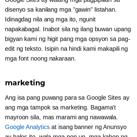
disenyo sa kanilang mga
"gawin"
listahan.
Idinagdag nila ang mga ito, ngunit
napakabagal. Inabot sila ng ilang buwan upang
bigyan kami ng higit pang mga opsyon sa pag-
edit ng teksto. Isipin na hindi kami makapili ng
mga font noong nakaraan.
marketing
Ang isa pang puwang para sa Google Sites ay
ang mga tampok sa marketing. Bagama't
mayroon sila, mas marami ang nawawala.
Google Analytics
at isang banner ng Anunsyo
ay halos ito. wala
mga pop-up,
mga kahon ng