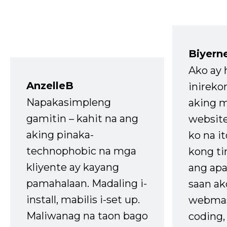
Biyern
Ako ay
AnzelleB
inireko
Napakasimpleng
aking m
gamitin – kahit na ang
website
aking pinaka-
ko na it
technophobic na mga
kong t
kliyente ay kayang
ang apa
pamahalaan. Madaling i-
saan ak
install, mabilis i-set up.
webmas
Maliwanag na taon bago
coding