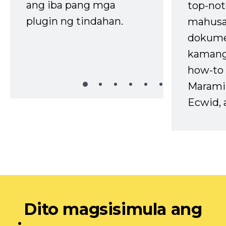
ang iba pang mga
top-not
plugin ng tindahan.
mahusa
dokume
kaman
how-to 
Marami
Ecwid, 
Dito magsisimula ang