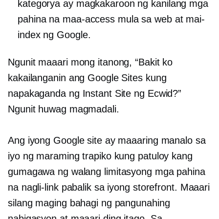
kategorya ay magkakaroon ng kanilang mga
pahina na maa-access mula sa web at mai-
index ng Google.
Ngunit maaari mong itanong, “Bakit ko
kakailanganin ang Google Sites kung
napakaganda ng Instant Site ng Ecwid?”
Ngunit huwag magmadali.
Ang iyong Google site ay maaaring manalo sa
iyo ng maraming trapiko kung patuloy kang
gumagawa ng walang limitasyong mga pahina
na nagli-link pabalik sa iyong storefront. Maaari
silang maging bahagi ng pangunahing
nabigasyon at maaari ding itago. Sa