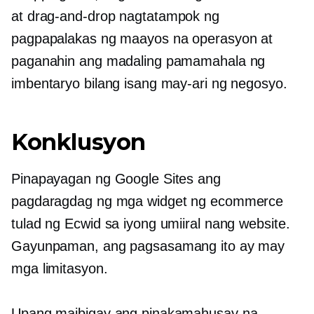
at
drag-and-drop
nagtatampok ng
pagpapalakas ng maayos na operasyon at
paganahin ang madaling pamamahala ng
imbentaryo bilang isang may-ari ng negosyo.
Konklusyon
Pinapayagan ng Google Sites ang
pagdaragdag ng mga widget ng ecommerce
tulad ng Ecwid sa iyong umiiral nang website.
Gayunpaman, ang pagsasamang ito ay may
mga limitasyon.
Upang maibigay ang pinakamahusay na