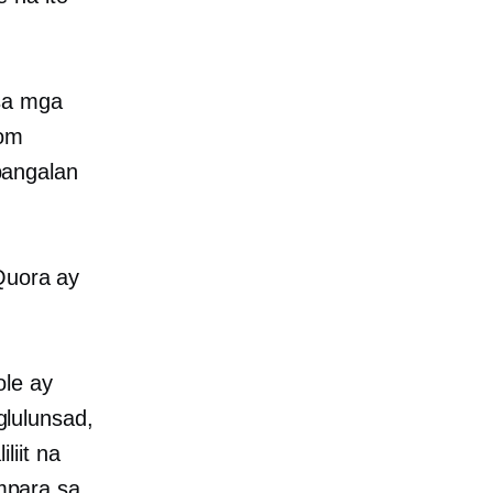
a mga
com
pangalan
Quora ay
ole ay
lulunsad,
iit na
mpara sa