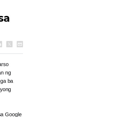
sa
arso
an ng
nga ba
syong
sa Google