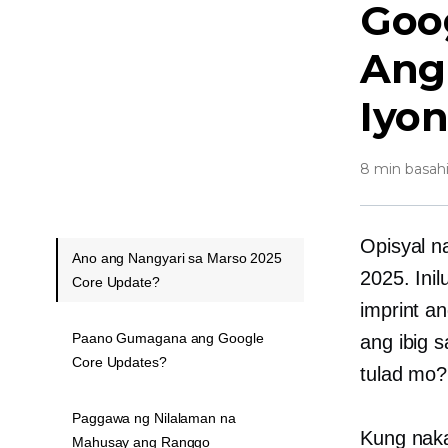
Goo
Ang
Iyo
8 min basah
Opisyal n
Ano ang Nangyari sa Marso 2025
2025. Ini
Core Update?
imprint a
Paano Gumagana ang Google
ang ibig s
Core Updates?
tulad mo?
Paggawa ng Nilalaman na
Kung nak
Mahusay ang Ranggo