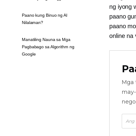
ng iyong w
Paano kung Binuo ng AI
paano gu
Nilalaman?
paano mo 
online na 
Manatiling Nauna sa Mga
Pagbabago sa Algorithm ng
Google
Pa
Mga 
may-
nego