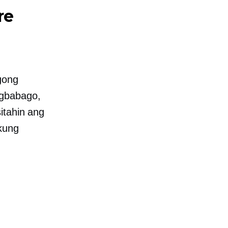
re
g
gong
agbabago,
itahin ang
 kung