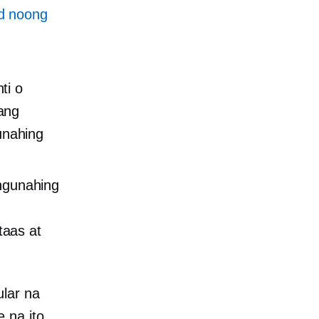
ad noong
ti o
ang
unahing
ngunahing
taas at
ular na
 na ito