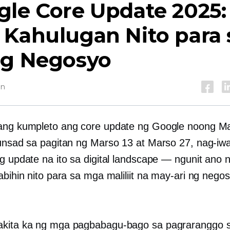
gle Core Update 2025:
 Kahulugan Nito para 
ng Negosyo
in
ang kumpleto ang core update ng Google noong M
lunsad sa pagitan ng Marso 13 at Marso 27, nag-iw
ng update na ito sa digital landscape — ngunit ano 
abihin nito para sa mga maliliit na may-ari ng nego
akita ka ng mga pagbabagu-bago sa pagraranggo 