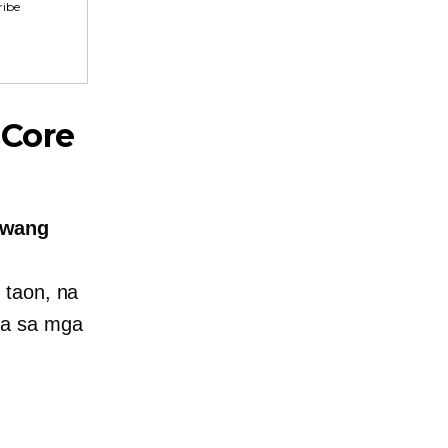
ibe
 Core
iwang
 taon, na
ra sa mga