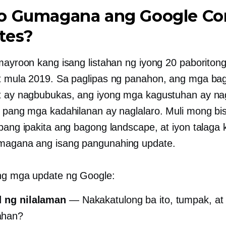
o Gumagana ang Google Co
tes?
 mayroon kang isang listahan ng iyong 20 paboriton
t mula 2019. Sa paglipas ng panahon, ang mga ba
t ay nagbubukas, ang iyong mga kagustuhan ay n
a pang mga kadahilanan ay naglalaro. Muli mong bis
upang ipakita ang bagong landscape, at iyon talaga
magana ang isang pangunahing update.
ng mga update ng Google:
d ng nilalaman
— Nakakatulong ba ito, tumpak, at
ahan?