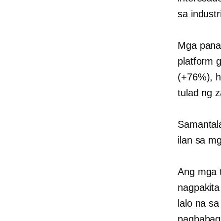
sa industr
Mga pana
platform 
(+76%), 
tulad ng 
Samantala
ilan sa m
Ang mga t
nagpakita
lalo na s
pagbabag