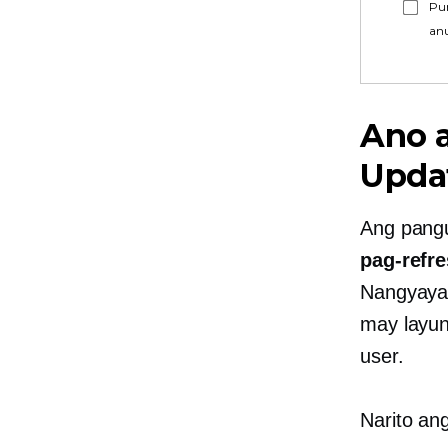
Pu
an
Ano a
Upda
Ang pang
pag-refr
Nangyayar
may layun
user.
Narito an