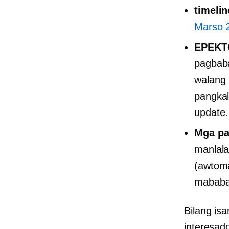
timelin
Marso 
EPEKT
pagbaba
walang 
pangka
update.
Mga pa
manlala
(awtoma
mababa
Bilang is
interesad