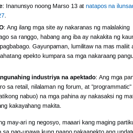
e
: Inanunsyo noong Marso 13 at
natapos na iluns
27
.
O
: Ang ilang mga site ay nakaranas ng malalaking
go sa ranggo, habang ang iba ay nakakita ng kaun
pagbabago. Gayunpaman, lumilitaw na mas maliit 
lahatang epekto kumpara sa mga nakaraang pang
ngunahing industriya na apektado
: Ang mga pa
ro sa retail, nilalaman ng forum, at "programmatic"
tikong nabuo) na mga pahina ay nakasaksi ng ma
ng kakayahang makita.
ang may-ari ng negosyo, maaari kang maging partik
o sa pag-unawa kung paano nakaapekto ang update