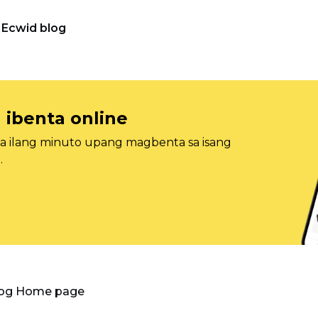
Ecwid blog
 ibenta online
sa ilang minuto upang magbenta sa isang
.
log Home page