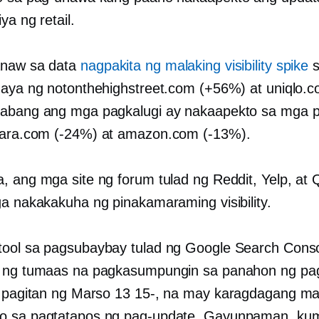
iya ng retail.
naw sa data
nagpakita ng malaking visibility spike
s
gaya ng notonthehighstreet.com (+56%) at uniqlo.
habang ang mga pagkalugi ay nakaapekto sa mga 
zara.com
(-24%)
at amazon.com
(-13%).
, ang mga site ng forum tulad ng Reddit, Yelp, at 
ga nakakakuha ng pinakamaraming visibility.
ool sa pagsubaybay tulad ng Google Search Cons
 ng tumaas na pagkasumpungin sa panahon ng pag
a pagitan ng Marso
13 15-,
na may karagdagang malil
o sa pagtatapos ng pag-update. Gayunpaman, ku