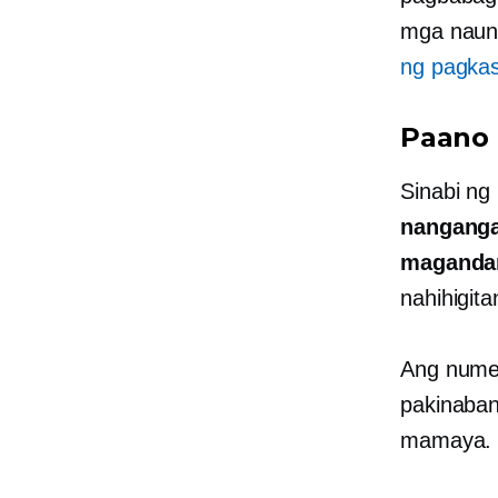
mga nauna
ng pagka
Paano
Sinabi n
nanganga
magandan
nahihigit
Ang numer
pakinaba
mamaya.