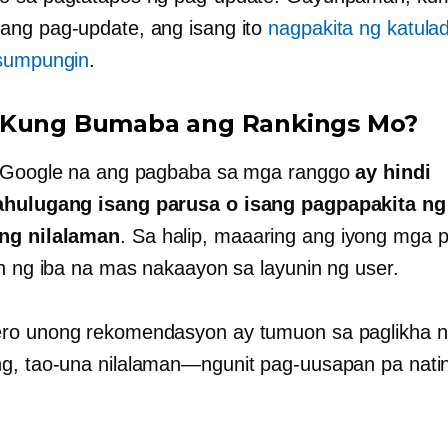
ng pag-update, ang isang ito
nagpakita ng katula
sumpungin
.
 Kung Bumaba ang Rankings Mo?
g Google na ang pagbaba sa mga ranggo
ay hindi
hulugang isang parusa o isang pagpapakita ng
g nilalaman
. Sa halip, maaaring ang iyong mga 
an ng iba na mas nakaayon sa layunin ng user.
o unong rekomendasyon ay tumuon sa paglikha n
ng,
tao-una
nilalaman—ngunit
pag-uusapan pa nati