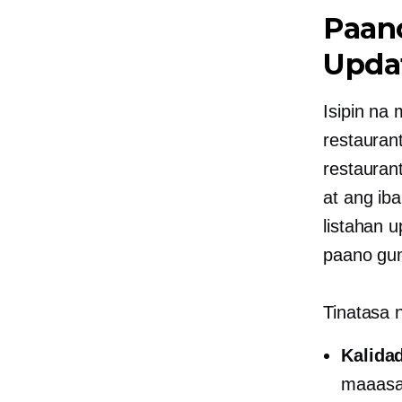
Paan
Upda
Isipin na
restauran
restauran
at ang ib
listahan 
paano gu
Tinatasa 
Kalida
maaas