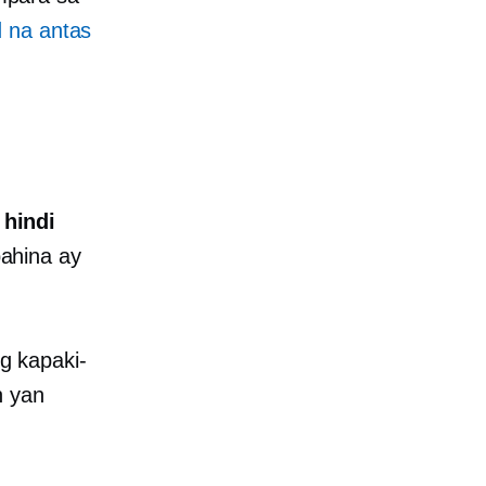
d na antas
 hindi
pahina ay
g kapaki-
n yan