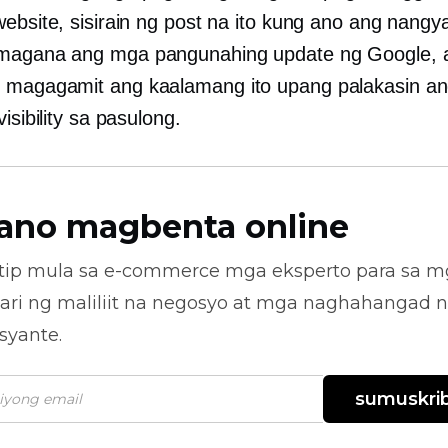
ebsite, sisirain ng post na ito kung ano ang nangya
magana ang mga pangunahing update ng Google, 
magagamit ang kaalamang ito upang palakasin an
visibility sa pasulong.
ano magbenta online
tip mula sa
e-commerce
mga eksperto para sa m
ari ng maliliit na negosyo at mga naghahangad 
syante.
sumuskrib