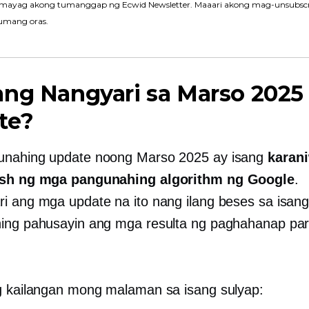
mayag akong tumanggap ng Ecwid Newsletter. Maaari akong mag-unsubscr
umang oras.
ng Nangyari sa Marso 2025
te?
unahing update noong Marso 2025 ay isang
karan
esh ng mga pangunahing algorithm ng Google
.
i ang mga update na ito nang ilang beses sa isang
ing pahusayin ang mga resulta ng paghahanap pa
g kailangan mong malaman sa isang sulyap: