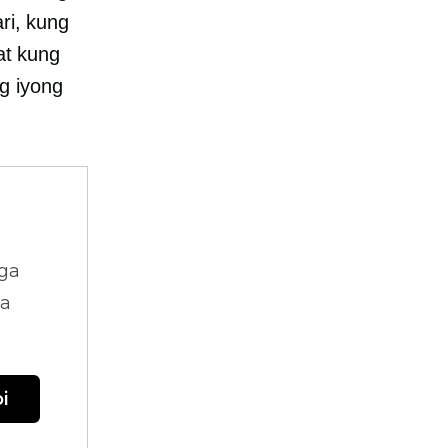
ri, kung
at kung
g iyong
ga
na
i