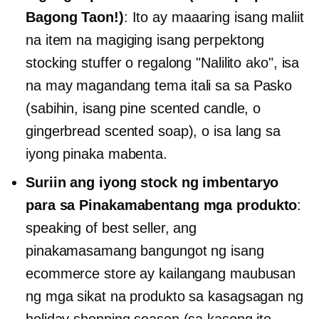
Bagong Taon!)
: Ito ay maaaring isang maliit
na item na magiging isang perpektong
stocking stuffer o regalong "Nalilito ako", isa
na may magandang tema
itali sa
sa Pasko
(sabihin, isang pine scented candle, o
gingerbread scented soap), o isa lang sa
iyong
pinaka mabenta.
Suriin ang iyong stock ng imbentaryo
para sa Pinakamabentang mga produkto
:
speaking of best seller, ang
pinakamasamang bangungot ng isang
ecommerce store ay kailangang maubusan
ng mga sikat na produkto sa kasagsagan ng
holiday shopping season (sa kasong ito,