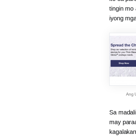
tingin mo
iyong mga
Ang U
Sa madali
may paraa
kagalakan