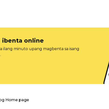
 ibenta online
sa ilang minuto upang magbenta sa isang
.
log Home page