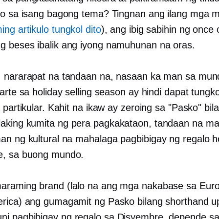
do sa isang bagong tema? Tingnan ang ilang mga 
ng artikulo tungkol dito
), ang ibig sabihin ng once 
g beses
ibalik ang iyong namuhunan na oras.
 nararapat na tandaan na, nasaan ka man sa mun
arte sa holiday selling season ay hindi dapat tungko
 partikular. Kahit na ikaw ay zeroing sa "Pasko" bil
laking
kumita ng pera
pagkakataon, tandaan na m
an ng kultural na mahalaga
pagbibigay ng regalo
ho
e, sa buong mundo.
raming brand (lalo na ang mga nakabase sa Eur
rica) ang gumagamit ng Pasko bilang shorthand 
uni
pagbibigay ng regalo
sa Disyembre, depende sa