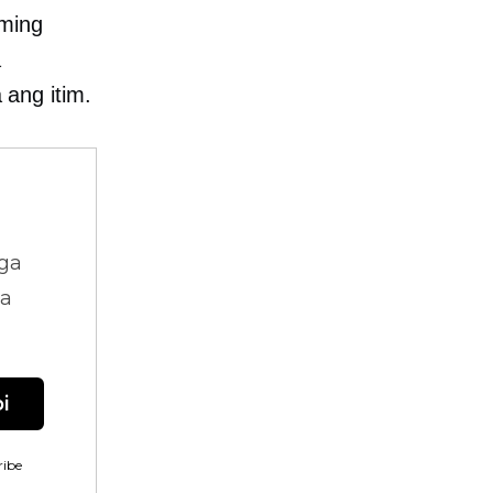
aming
a
ang itim.
ga
na
i
ibe