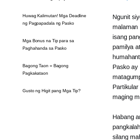
Huwag Kalimutan! Mga Deadline
Ngunit si
ng Pagpapadala ng Pasko
malaman n
isang pan
Mga Bonus na Tip para sa
pamilya a
Paghahanda sa Pasko
humahant
Bagong Taon = Bagong
Pasko ay 
Pagkakataon
matagumpa
Partikula
Gusto ng Higit pang Mga Tip?
maging m
Habang a
pangkalah
silang ma