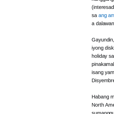
(interesa
sa
ang ami
a
dalawan
Gayundin,
iyong disk
holiday sa
pinakama
isang yam
Disyembr
Habang ma
North Ame
sumangg