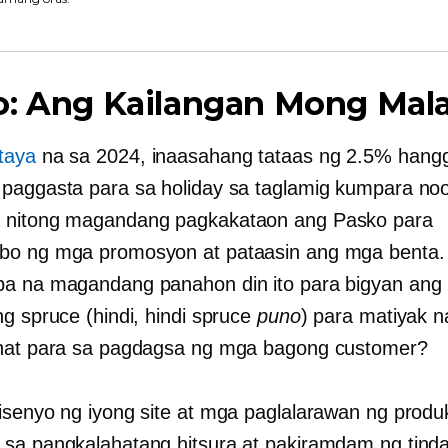
o: Ang Kailangan Mong Ma
taya
na sa 2024, inaasahang tataas ng 2.5% hang
paggasta para sa holiday sa taglamig kumpara no
 nitong magandang pagkakataon ang Pasko para
o ng mga promosyon at pataasin ang mga benta.
a na magandang panahon din ito para bigyan ang 
ng spruce (hindi, hindi spruce
puno
) para matiyak 
hat para sa pagdagsa ng mga bagong customer?
isenyo ng iyong site at mga paglalarawan ng produ
sa pangkalahatang hitsura at pakiramdam ng tind