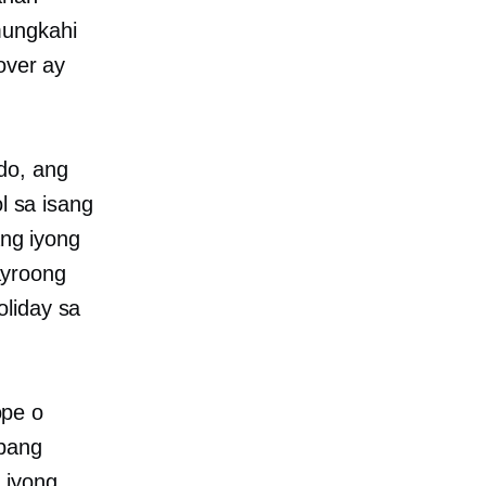
mungkahi
over ay
do, ang
l sa isang
ang iyong
ayroong
liday sa
ope o
upang
 iyong