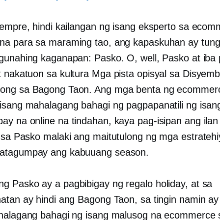
yempre, hindi kailangan ng isang eksperto sa eco
a para sa maraming tao, ang kapaskuhan ay tung
gunahing kaganapan: Pasko. O, well, Pasko at iba
t
nakatuon sa kultura
Mga pista opisyal sa Disyemb
ong sa Bagong Taon. Ang mga benta ng ecommer
isang mahalagang bahagi ng pagpapanatili ng isan
y na online na tindahan, kaya pag-isipan ang ilan
r sa Pasko
malaki ang maitutulong ng mga estratehi
atagumpay ang kabuuang season.
ng Pasko ay a
pagbibigay ng regalo
holiday, at sa
atan ay hindi ang Bagong Taon, sa tingin namin ay
halagang bahagi ng isang malusog na ecommerce 