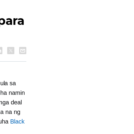
para
ula sa
uha namin
mga deal
ka na ng
kuha
Black