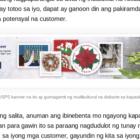
 ay totoo sa iyo, dapat ay ganoon din ang pakiram
 potensyal na customer.
SPS banner na ito ay gumagamit ng multikultural na diskarte sa kapa
ng salita, anuman ang ibinebenta mo ngayong kap
n para gawin ito sa paraang nagdudulot ng tunay 
 sa iyong mga customer, gayundin ng kita sa iyong