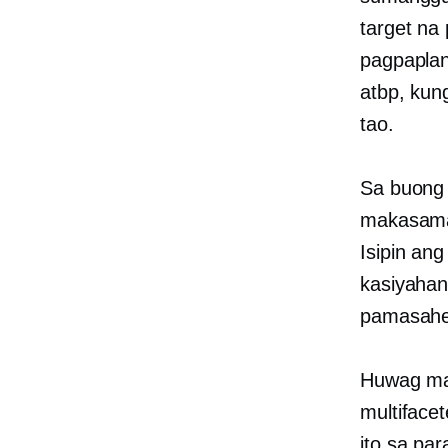
target na
pagpaplan
atbp, kun
tao.
Sa buong 
makasama 
Isipin an
kasiyahang
pamasahe
Huwag mat
multiface
ito sa pa