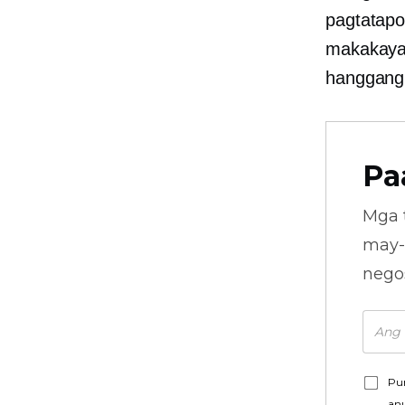
pagtatapo
makakaya 
hanggang 
Pa
Mga 
may-
nego
Pu
an