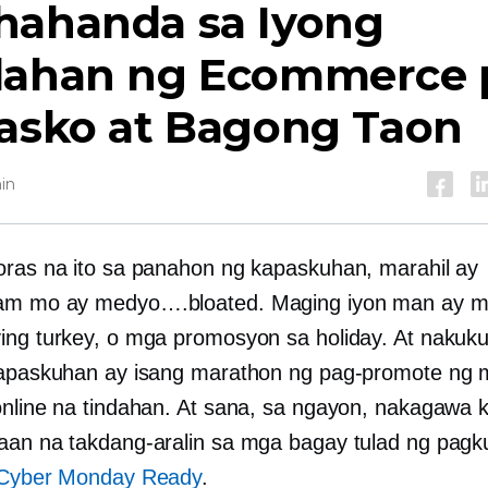
hahanda sa Iyong
dahan ng Ecommerce 
Pasko at Bagong Taon
in
oras na ito sa panahon ng kapaskuhan, marahil ay
am mo ay medyo….bloated. Maging iyon man ay m
ing turkey, o mga promosyon sa holiday. At nakuk
kapaskuhan ay isang marathon ng pag-promote ng 
online na tindahan. At sana, sa ngayon, nakagawa 
aan na takdang-aralin sa mga bagay tulad ng pag
 Cyber ​​Monday Ready
.