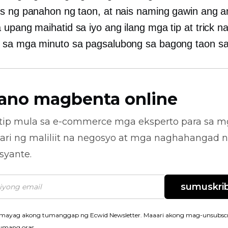
s ng panahon ng taon, at nais naming gawin ang 
upang maihatid sa iyo ang ilang mga tip at trick n
sa mga minuto sa pagsalubong sa bagong taon sa 
ano magbenta online
tip mula sa
e-commerce
mga eksperto para sa m
ari ng maliliit na negosyo at mga naghahangad 
syante.
sumuskrib
mayag akong tumanggap ng Ecwid Newsletter. Maaari akong mag-unsubscr
umang oras.