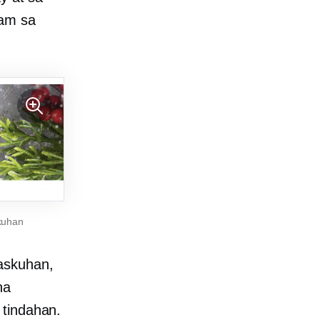
dam sa
skuhan
askuhan,
na
 tindahan.