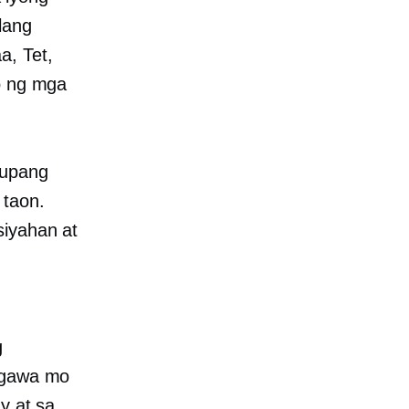
lang
a, Tet,
lo ng mga
 upang
 taon.
siyahan at
g
nagawa mo
y at sa