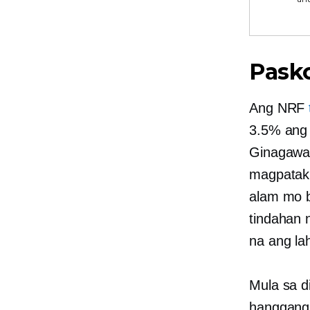
Pask
Ang NRF
3.5% ang 
Ginagawa
magpatakb
alam mo b
tindahan 
na ang la
Mula sa d
hanggang 