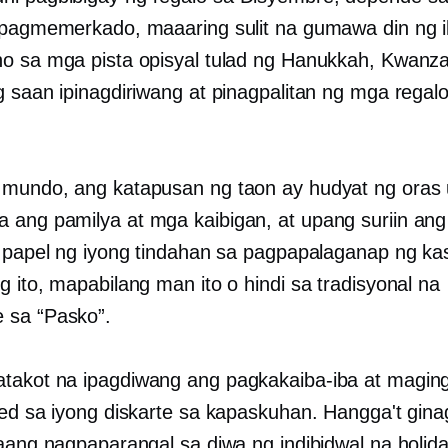
 pagmemerkado, maaaring sulit na gumawa din ng i
o sa mga pista opisyal tulad ng Hanukkah, Kwanza
g saan ipinagdiriwang at pinagpalitan ng mga rega
mundo, ang katapusan ng taon ay hudyat ng oras
ang pamilya at mga kaibigan, at upang suriin ang
g papel ng iyong tindahan sa pagpapalaganap ng ka
 ito, mapabilang man ito o hindi sa tradisyonal na
 sa “Pasko”.
akot na ipagdiwang ang pagkakaiba-iba at magin
ted sa iyong diskarte sa kapaskuhan. Hangga't gi
raang nagpaparangal sa diwa ng indibidwal na holida