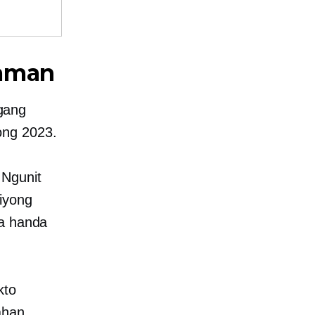
laman
gang
ong 2023.
 Ngunit
iyong
na handa
kto
ahan