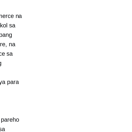
mmerce na
kol sa
 pang
re, na
ce sa
g
ya para
 pareho
sa