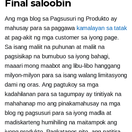
Final saloobin
Ang mga blog sa Pagsusuri ng Produkto ay
mahusay para sa paggawa
kamalayan sa tatak
at pag-akit ng mga customer sa iyong page.
Sa isang maliit na puhunan at maliit na
pagsisikap na bumubuo sa iyong bahagi,
maaari mong maabot ang libu-libo hanggang
milyon-milyon para sa isang walang limitasyong
dami ng oras. Ang pagtukoy sa mga
kadahilanan para sa tagumpay ay tinitiyak na
mahahanap mo ang pinakamahusay na mga
blog ng pagsusuri para sa iyong madla at
madiskarteng humihiling na maitampok ang
iyong produkto. Pagkatapos nito, ang natitira