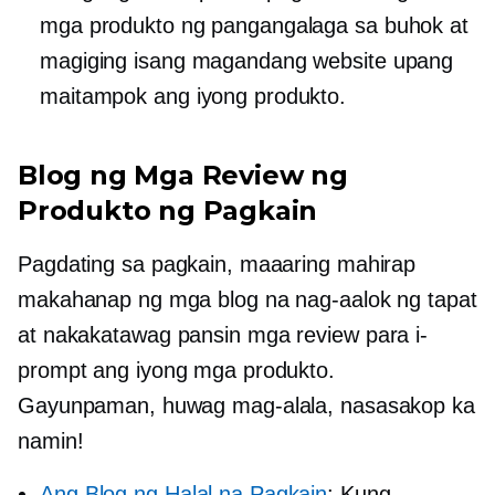
mga produkto ng pangangalaga sa buhok at
magiging isang magandang website upang
maitampok ang iyong produkto.
Blog ng Mga Review ng
Produkto ng Pagkain
Pagdating sa pagkain, maaaring mahirap
makahanap ng mga blog na nag-aalok ng tapat
at
nakakatawag pansin
mga review para i-
prompt ang iyong mga produkto.
Gayunpaman, huwag mag-alala, nasasakop ka
namin!
Ang Blog ng Halal na Pagkain
: Kung