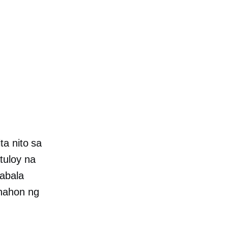
ta nito sa
tuloy na
 abala
nahon ng