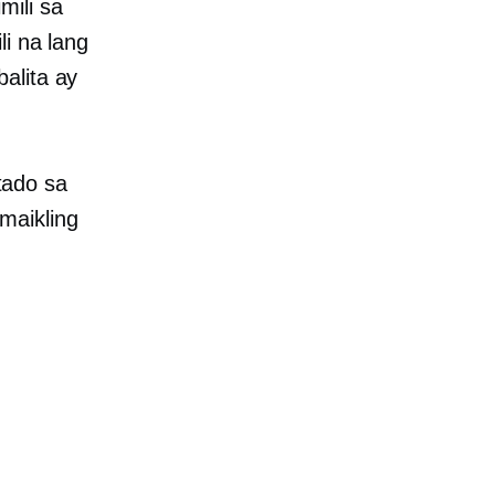
mili sa
li na lang
alita ay
tado
sa
maikling