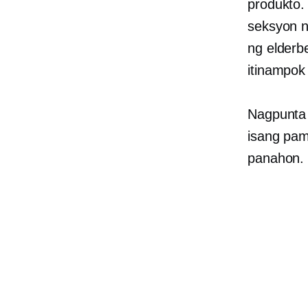
produkto.
seksyon n
ng elderb
itinampok 
Nagpunta
isang pa
panahon.