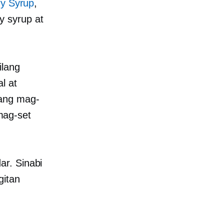
ry Syrup
,
y syrup at
ilang
l at
ang mag-
mag-set
ar. Sinabi
gitan