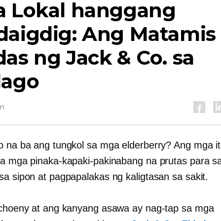
a Lokal hanggang
daigdig: Ang Matamis
as ng Jack & Co. sa
lago
in
o na ba ang tungkol sa mga elderberry? Ang mga it
sa mga pinaka-kapaki-pakinabang na prutas para s
sa sipon at pagpapalakas ng kaligtasan sa sakit.
Schoeny at ang kanyang asawa ay nag-tap sa mga