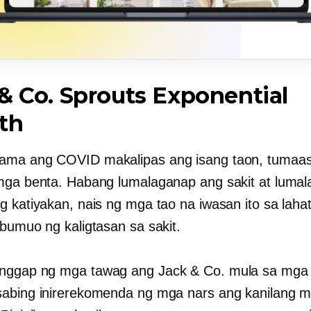
& Co. Sprouts Exponential
th
ama ang COVID makalipas ang isang taon, tumaa
mga benta. Habang lumalaganap ang sakit at lumal
g katiyakan, nais ng mga tao na iwasan ito sa lah
 bumuo ng kaligtasan sa sakit.
nggap ng mga tawag ang Jack & Co. mula sa mga
abing inirerekomenda ng mga nars ang kanilang 