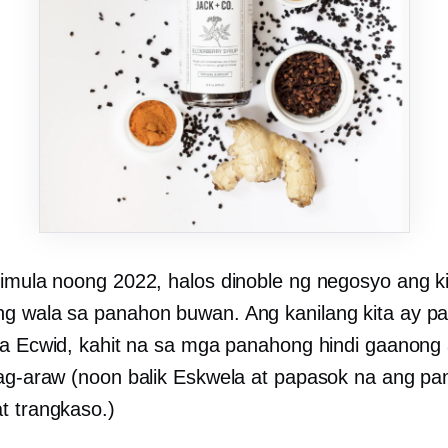
imula noong 2022, halos dinoble ng negosyo ang ki
ng
wala sa panahon
buwan. Ang kanilang kita ay pa
sa Ecwid, kahit na sa mga panahong hindi gaanong
tag-araw (noon
balik Eskwela
at papasok na ang pa
t trangkaso.)