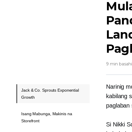
Mul
Pan
Land
Pag
9 min basah
Narinig m
Jack & Co. Sprouts Exponential
kabilang 
Growth
paglaban 
Isang Mabunga, Makinis na
Storefront
Si Nikki 