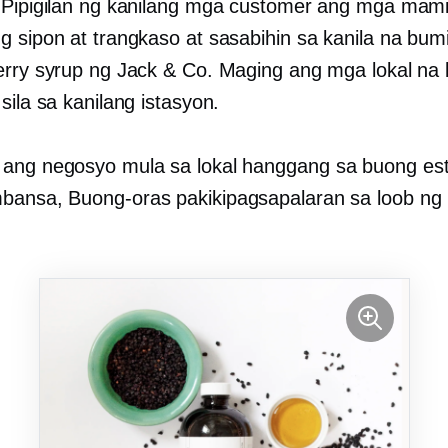
 Pipigilan ng kanilang mga customer ang mga mami
g sipon at trangkaso at sasabihin sa kanila na bumi
erry syrup ng Jack & Co. Maging ang mga lokal na b
sila sa kanilang istasyon.
 ang negosyo mula sa lokal hanggang
sa buong es
mbansa,
Buong-oras
pakikipagsapalaran sa loob ng 