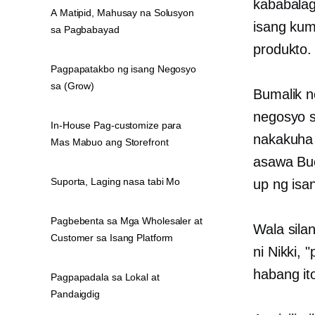
kababalag
A Matipid, Mahusay na Solusyon
isang kum
sa Pagbabayad
produkto
Pagpapatakbo ng isang Negosyo
sa (Grow)
Bumalik 
negosyo s
In-House Pag-customize para
nakakuha
Mas Mabuo ang Storefront
asawa
Bu
Suporta, Laging nasa tabi Mo
up ng isa
Pagbebenta sa Mga Wholesaler at
Wala sila
Customer sa Isang Platform
ni Nikki,
habang it
Pagpapadala sa Lokal at
Pandaigdig