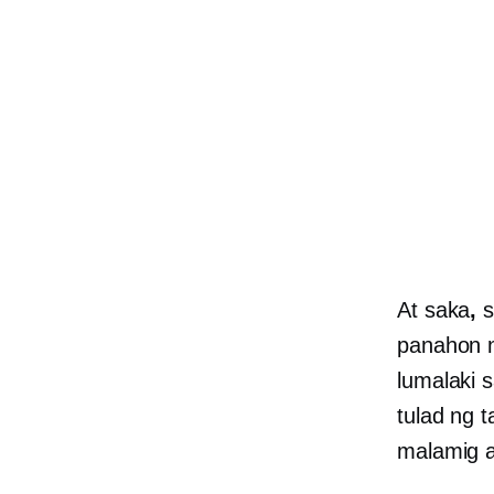
At saka
,
s
panahon 
lumalaki 
tulad ng 
malamig a