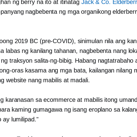
han ng berry na ito at itinatag
Jack & Co. Elderber
panyang nagbebenta ng mga organikong elderberr
.
noong 2019 BC
(pre-COVID),
sinimulan nila ang kan
a labas ng kanilang tahanan, nagbebenta nang loka
 ng traksyon
salita-ng-bibig.
Habang nagtatrabaho 
ong-oras
kasama ang mga bata, kailangan nilang 
ng website nang mabilis at madali.
ng karanasan sa ecommerce at mabilis itong umand
 "para kaming gumagawa ng isang eroplano sa kalan
o ay lumilipad."