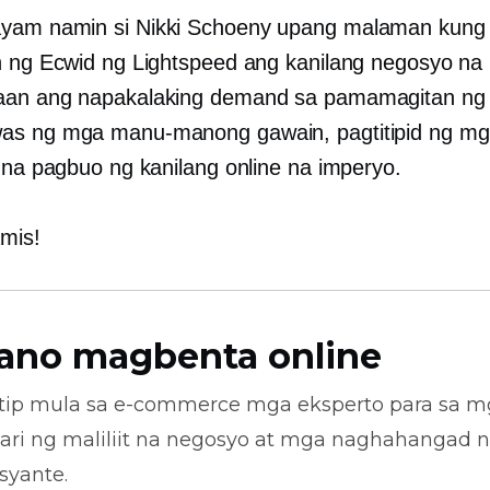
yam namin si Nikki Schoeny upang malaman kung
n ng Ecwid ng Lightspeed ang kanilang negosyo na
aan ang napakalaking demand sa pamamagitan ng
as ng mga manu-manong gawain, pagtitipid ng mg
s na pagbuo ng kanilang online na imperyo.
amis!
ano magbenta online
tip mula sa
e-commerce
mga eksperto para sa m
ari ng maliliit na negosyo at mga naghahangad 
syante.