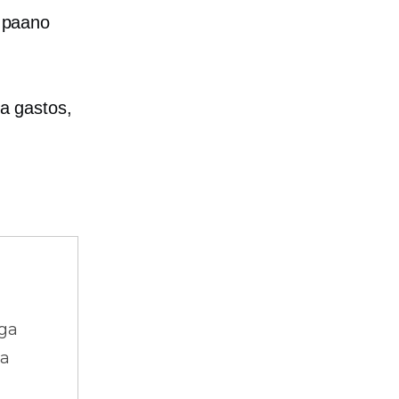
 paano
a gastos,
ga
na