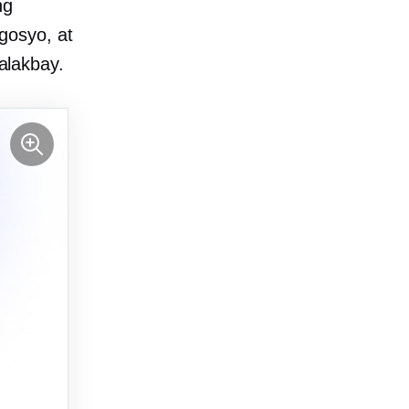
ng
gosyo, at
lalakbay.