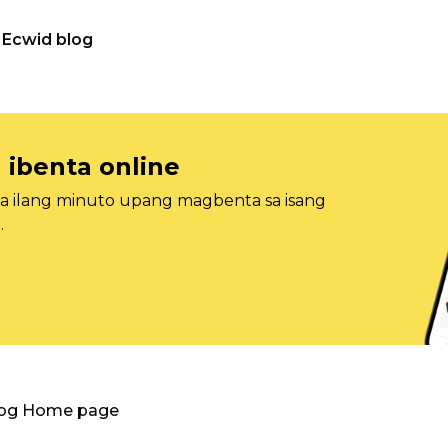
Ecwid blog
 ibenta online
sa ilang minuto upang magbenta sa isang
.
log Home page