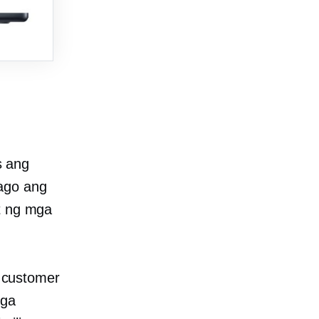
s ang
ago ang
at ng mga
 customer
mga