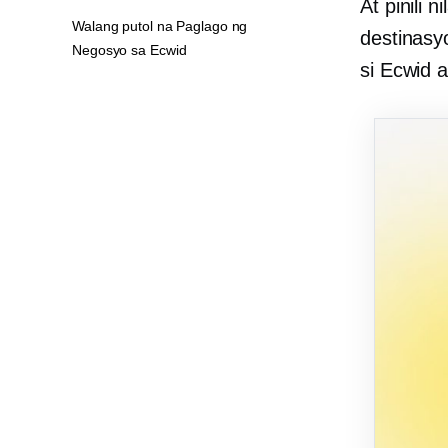
At pinili
Walang putol na Paglago ng
destinasy
Negosyo sa Ecwid
si Ecwid a