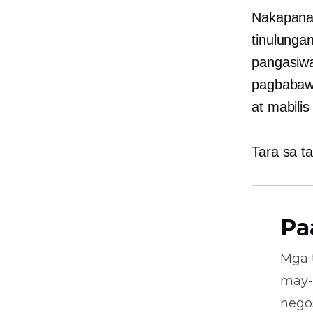
Nakapana
tinulunga
pangasiw
pagbabaw
at mabili
Tara sa t
Pa
Mga 
may-
nego