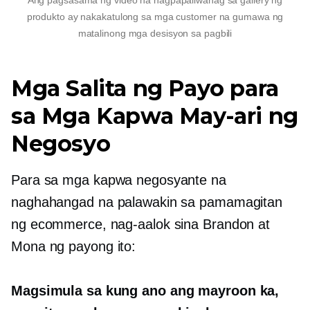
Ang pagsasama ng video na nagpapaliwanag sa gallery ng
produkto ay nakakatulong sa mga customer na gumawa ng
matalinong mga desisyon sa pagbili
Mga Salita ng Payo para
sa Mga Kapwa May-ari ng
Negosyo
Para sa mga kapwa negosyante na
naghahangad na palawakin sa pamamagitan
ng ecommerce, nag-aalok sina Brandon at
Mona ng payong ito:
Magsimula sa kung ano ang mayroon ka,