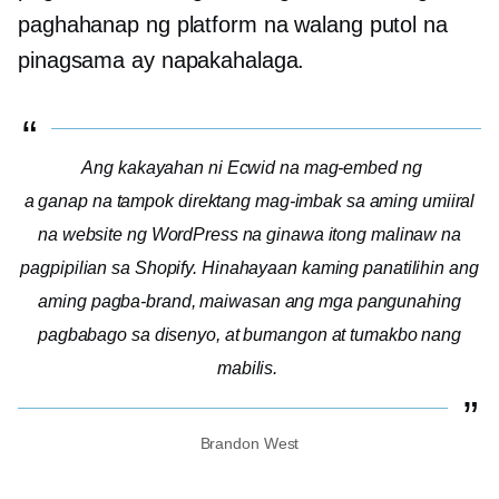
paghahanap ng platform na walang putol na
pinagsama ay napakahalaga.
Ang kakayahan ni Ecwid na mag-embed ng
a
ganap na tampok
direktang mag-imbak sa aming umiiral
na website ng WordPress na ginawa itong malinaw na
pagpipilian sa Shopify. Hinahayaan kaming panatilihin ang
aming pagba-brand, maiwasan ang mga pangunahing
pagbabago sa disenyo, at bumangon at tumakbo nang
mabilis.
Brandon West