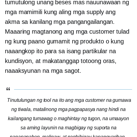
tumutulong
unang beses
mas nauunawaan ng
mga mamimili kung aling mga supply ang
akma sa kanilang mga pangangailangan.
Maaaring magtanong ang mga customer tulad
ng kung paano gumamit ng produkto o kung
naaangkop ito para sa isang partikular na
kundisyon, at makatanggap
totoong oras,
naaaksyunan na mga sagot.
Tinutulungan ng tool na ito ang mga customer na gumawa
ng tiwala, matalinong mga pagpapasya nang hindi na
kailangang tumawag o maghintay ng tugon, na umaayon
sa aming layunin na magbigay ng suporta na
napapanahon, malinaw, at nagbibigay-kapangyarihan.