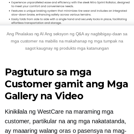
Ang
Pinalakas ng AI
Ang seksyon ng Q&A ay nagbibigay-daan sa
mga customer na mabilis na makahanap ng mga tumpak na
sagot
kaugnay ng produkto
mga katanungan
Pagtuturo sa mga
Customer gamit ang Mga
Gallery na Video
Kinikilala ng WestCare na maraming mga
customer, partikular na ang mga nakatatanda,
ay maaaring walang oras o pasensya na mag-