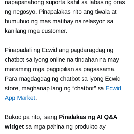
napapanahong suporta kahit sa labas ng oras
ng negosyo. Pinapalakas nito ang tiwala at
bumubuo ng mas matibay na relasyon sa
kanilang mga customer.
Pinapadali ng Ecwid ang pagdaragdag ng
chatbot sa iyong online na tindahan na may
maraming mga pagpipilian sa pagsasama.
Para magdagdag ng chatbot sa iyong Ecwid
store, maghanap lang ng “chatbot” sa
Ecwid
App Market
.
Bukod pa rito, isang
Pinalakas ng AI
Q&A
widget
sa mga pahina ng produkto ay