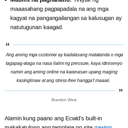
maaasahang pagpapadala na ang mga
kagyat na pangangailangan sa kalusugan ay
natutugunan kaagad.
Ang aming mga customer ay kadalasang matatanda o mga
tagapag-alaga na nasa ilalim ng pressure, kaya idinisenyo
namin ang aming online na karanasan upang maging
kasinglinaw at
ang stress-free
hangga't maaari.
Brandon West
Alamin kung paano ang Ecwid's
built-in
makakatulong ang template ng site
gawing