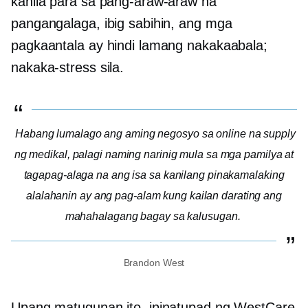
kanila para sa pang-araw-araw na
pangangalaga, ibig sabihin, ang mga
pagkaantala ay hindi lamang nakakaabala;
nakaka-stress sila.
Habang lumalago ang aming negosyo sa online na supply
ng medikal, palagi naming narinig mula sa mga pamilya at
tagapag-alaga na ang isa sa kanilang pinakamalaking
alalahanin ay ang pag-alam kung kailan darating ang
mahahalagang bagay sa kalusugan.
Brandon West
Upang matugunan ito, ipinatupad ng WestCare