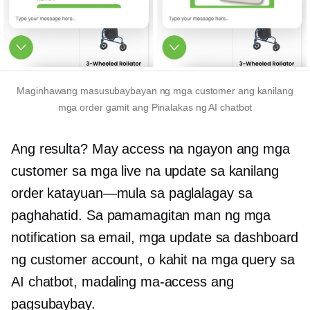
Maginhawang masusubaybayan ng mga customer ang kanilang
mga order gamit ang
Pinalakas ng AI
chatbot
Ang resulta? May access na ngayon ang mga
customer sa mga live na update sa kanilang
order
katayuan—mula sa
paglalagay sa
paghahatid. Sa pamamagitan man ng mga
notification sa email, mga update sa dashboard
ng customer account, o kahit na mga query sa
AI chatbot, madaling ma-access ang
pagsubaybay.