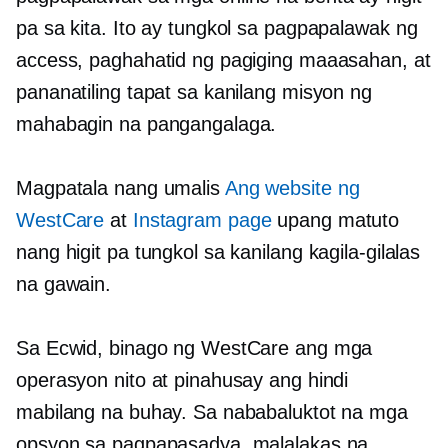
pa sa kita. Ito ay tungkol sa pagpapalawak ng
access, paghahatid ng pagiging maaasahan, at
pananatiling tapat sa kanilang misyon ng
mahabagin na pangangalaga.
Magpatala nang umalis
Ang website ng
WestCare
at
Instagram page
upang matuto
nang higit pa tungkol sa kanilang kagila-gilalas
na gawain.
Sa Ecwid, binago ng WestCare ang mga
operasyon nito at pinahusay ang hindi
mabilang na buhay. Sa nababaluktot na mga
opsyon sa pagpapasadya, malalakas na