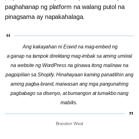
paghahanap ng platform na walang putol na
pinagsama ay napakahalaga.
Ang kakayahan ni Ecwid na mag-embed ng
a
ganap na tampok
direktang mag-imbak sa aming umiiral
na website ng WordPress na ginawa itong malinaw na
pagpipilian sa Shopify. Hinahayaan kaming panatilihin ang
aming pagba-brand, maiwasan ang mga pangunahing
pagbabago sa disenyo, at bumangon at tumakbo nang
mabilis.
Brandon West