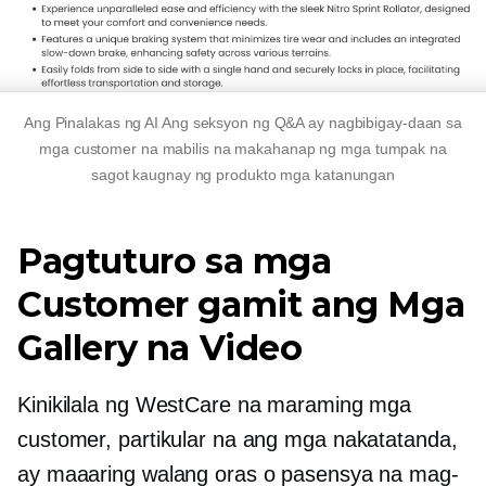
Ang
Pinalakas ng AI
Ang seksyon ng Q&A ay nagbibigay-daan sa
mga customer na mabilis na makahanap ng mga tumpak na
sagot
kaugnay ng produkto
mga katanungan
Pagtuturo sa mga
Customer gamit ang Mga
Gallery na Video
Kinikilala ng WestCare na maraming mga
customer, partikular na ang mga nakatatanda,
ay maaaring walang oras o pasensya na mag-