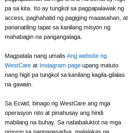
pa sa kita. Ito ay tungkol sa pagpapalawak ng
access, paghahatid ng pagiging maaasahan, at
pananatiling tapat sa kanilang misyon ng
mahabagin na pangangalaga.
Magpatala nang umalis
Ang website ng
WestCare
at
Instagram page
upang matuto
nang higit pa tungkol sa kanilang kagila-gilalas
na gawain.
Sa Ecwid, binago ng WestCare ang mga
operasyon nito at pinahusay ang hindi
mabilang na buhay. Sa nababaluktot na mga
opsyon sa pagpapasadya, malalakas na