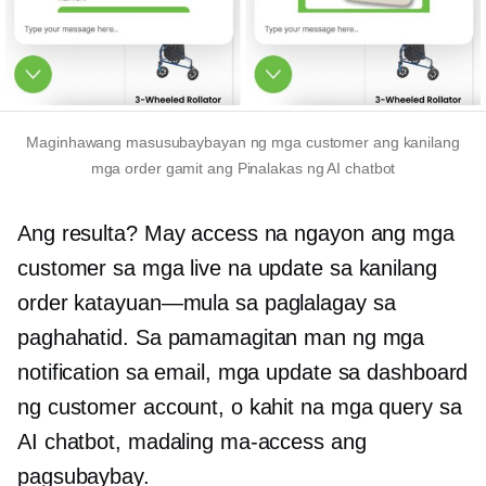
Maginhawang masusubaybayan ng mga customer ang kanilang
mga order gamit ang
Pinalakas ng AI
chatbot
Ang resulta? May access na ngayon ang mga
customer sa mga live na update sa kanilang
order
katayuan—mula sa
paglalagay sa
paghahatid. Sa pamamagitan man ng mga
notification sa email, mga update sa dashboard
ng customer account, o kahit na mga query sa
AI chatbot, madaling ma-access ang
pagsubaybay.