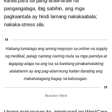
kanila para sa pang-araw-araw na
pangangalaga, ibig sabihin, ang mga
pagkaantala ay hindi lamang nakakaabala;
nakaka-stress sila.
Habang lumalago ang aming negosyo sa online na supply
ng medikal, palagi naming narinig mula sa mga pamilya at
tagapag-alaga na ang isa sa kanilang pinakamalaking
alalahanin ay ang pag-alam kung kailan darating ang
mahahalagang bagay sa kalusugan.
Brandon West
Upang matugunan ito, ipinatupad ng WestCare