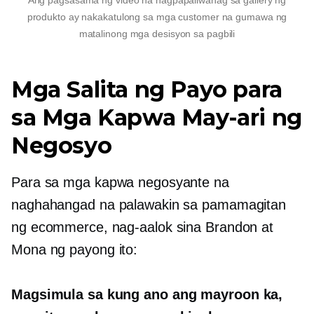
Ang pagsasama ng video na nagpapaliwanag sa gallery ng
produkto ay nakakatulong sa mga customer na gumawa ng
matalinong mga desisyon sa pagbili
Mga Salita ng Payo para
sa Mga Kapwa May-ari ng
Negosyo
Para sa mga kapwa negosyante na
naghahangad na palawakin sa pamamagitan
ng ecommerce, nag-aalok sina Brandon at
Mona ng payong ito:
Magsimula sa kung ano ang mayroon ka,