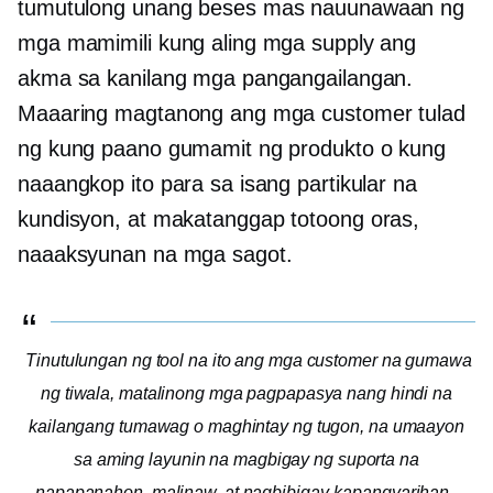
tumutulong
unang beses
mas nauunawaan ng
mga mamimili kung aling mga supply ang
akma sa kanilang mga pangangailangan.
Maaaring magtanong ang mga customer tulad
ng kung paano gumamit ng produkto o kung
naaangkop ito para sa isang partikular na
kundisyon, at makatanggap
totoong oras,
naaaksyunan na mga sagot.
Tinutulungan ng tool na ito ang mga customer na gumawa
ng tiwala, matalinong mga pagpapasya nang hindi na
kailangang tumawag o maghintay ng tugon, na umaayon
sa aming layunin na magbigay ng suporta na
napapanahon, malinaw, at nagbibigay-kapangyarihan.