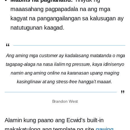
maaasahang pagpapadala na ang mga
kagyat na pangangailangan sa kalusugan ay
natutugunan kaagad.
Ang aming mga customer ay kadalasang matatanda o mga
tagapag-alaga na nasa ilalim ng pressure, kaya idinisenyo
namin ang aming online na karanasan upang maging
kasinglinaw at
ang stress-free
hangga't maaari.
Brandon West
Alamin kung paano ang Ecwid's
built-in
makakatulong ang template ng site
gawing