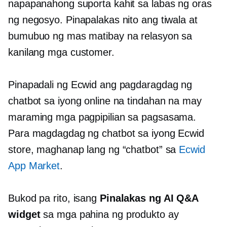
napapanahong suporta kahit sa labas ng oras
ng negosyo. Pinapalakas nito ang tiwala at
bumubuo ng mas matibay na relasyon sa
kanilang mga customer.
Pinapadali ng Ecwid ang pagdaragdag ng
chatbot sa iyong online na tindahan na may
maraming mga pagpipilian sa pagsasama.
Para magdagdag ng chatbot sa iyong Ecwid
store, maghanap lang ng “chatbot” sa
Ecwid
App Market
.
Bukod pa rito, isang
Pinalakas ng AI
Q&A
widget
sa mga pahina ng produkto ay