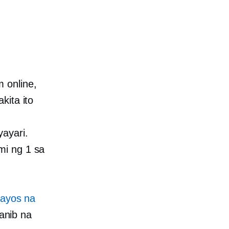
 online,
kita ito
ayari.
mi ng 1 sa
aayos na
nib na