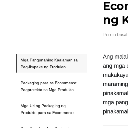
Eco
ng 
14 min basa
Ang malak
Mga Pangunahing Kaalaman sa
ang mga o
Pag-iimpake ng Produkto
makakaya 
Packaging para sa Ecommerce:
maraming 
Pagprotekta sa Mga Produkto
pinakamah
mga pangk
Mga Uri ng Packaging ng
pinakamah
Produkto para sa Ecommerce