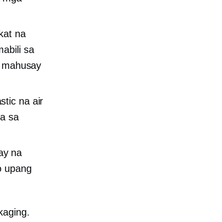
kat na
abili sa
ng mahusay
stic na air
ra sa
ay na
to upang
kaging.