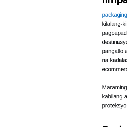
packaging
kilalang-ki
pagpapada
destinasy
pangatlo 
na kadala
ecommer
Maraming 
kabilang 
proteksyo