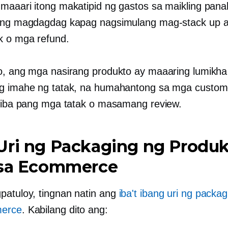
maaari itong makatipid ng gastos sa maikling pana
tong magdagdag kapag nagsimulang mag-stack up 
k o mga refund.
o, ang mga nasirang produkto ay maaaring lumikha
g imahe ng tatak, na humahantong sa mga custom
a iba pang mga tatak o masamang review.
Uri ng Packaging ng Produ
 sa Ecommerce
atuloy, tingnan natin ang
iba't ibang uri ng packa
erce
. Kabilang dito ang: