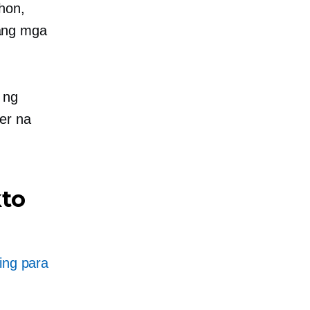
hon,
ang mga
 ng
er na
kto
ging para