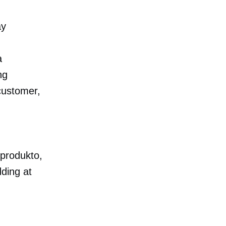
ay
a
ng
ustomer,
produkto,
ding at