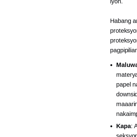
iyon.
Habang an
proteksyo
proteksyo
pagpipilia
Maluwa
materya
papel n
downsi
maaarin
nakaimp
Kapa
: 
seksyon