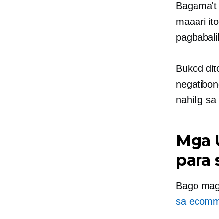
Bagama't 
maaari i
pagbabali
Bukod dit
negatibon
nahilig s
Mga 
para
Bago magp
sa ecomm