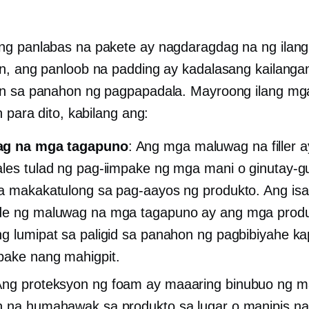
g panlabas na pakete ay nagdaragdag na ng ilang
n, ang panloob na padding ay kadalasang kailanga
n sa panahon ng pagpapadala. Mayroong ilang mg
n para dito, kabilang ang:
g na mga tagapuno
: Ang mga maluwag na filler 
les tulad ng pag-iimpake ng mga mani o ginutay-g
a makakatulong sa pag-aayos ng produkto. Ang is
de ng maluwag na mga tagapuno ay ang mga produ
g lumipat sa paligid sa panahon ng pagbibiyahe ka
ake nang mahigpit.
Ang proteksyon ng foam ay maaaring binubuo ng ma
 na humahawak sa produkto sa lugar o manipis n