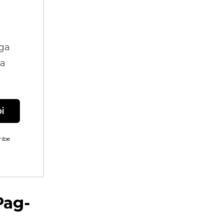
ga
na
i
ibe
Pag-