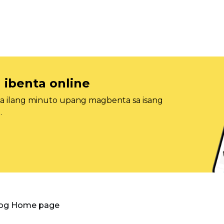
 ibenta online
sa ilang minuto upang magbenta sa isang
.
log Home page