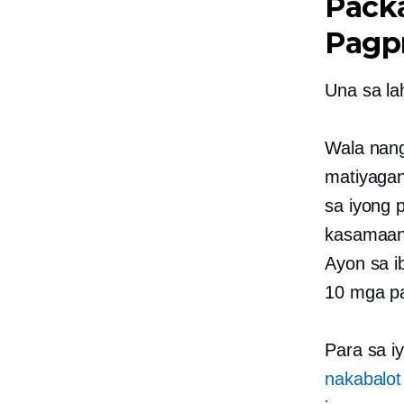
Pack
Pagp
Una sa la
Wala nang
matiyagan
sa iyong p
kasamaang
Ayon sa i
10 mga pa
Para sa i
nakabalot