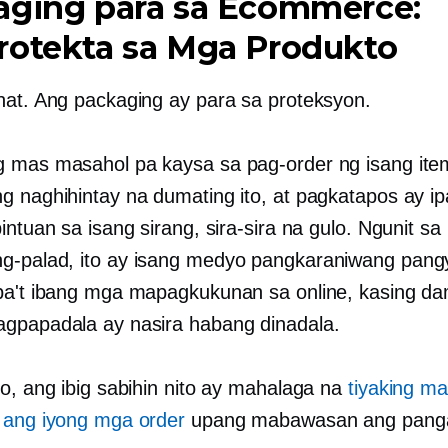
aging para sa Ecommerce:
rotekta sa Mga Produkto
hat. Ang packaging ay para sa proteksyon.
 mas masahol pa kaysa sa pag-order ng isang item
g naghihintay na dumating ito, at pagkatapos ay ipa
intuan sa isang sirang, sira-sira na gulo. Ngunit sa
-palad, ito ay isang medyo pangkaraniwang pangy
ba't ibang mga mapagkukunan sa online, kasing da
gpapadala ay nasira habang dinadala.
yo, ang ibig sabihin nito ay mahalaga na
tiyaking m
 ang iyong mga order
upang mabawasan ang panga