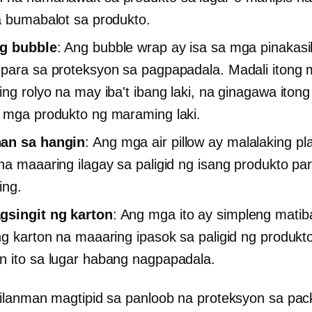
a bumabalot sa produkto.
ng bubble
: Ang bubble wrap ay isa sa mga pinakasi
para sa proteksyon sa pagpapadala. Madali itong m
ing rolyo na may iba't ibang laki, na ginagawa ito
 mga produkto ng maraming laki.
an sa hangin
: Ang mga air pillow ay malalaking pla
na maaaring ilagay sa paligid ng isang produkto pa
ing.
gsingit ng karton
: Ang mga ito ay simpleng matib
ng karton na maaaring ipasok sa paligid ng produk
 ito sa lugar habang nagpapadala.
lanman magtipid sa panloob na proteksyon sa pac