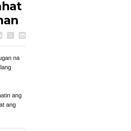
ahat
man
ugan na
ilang
atin ang
at ang