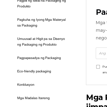
Pagpili ng Ideal na Packaging ng
Produkto
Pa
Pagkuha ng Iyong Mga Materyal
Mga 
sa Packaging
may-
nego
Umuusad at Higit pa sa Disenyo
ng Packaging ng Produkto
Pagpapasadya ng Packaging
Pu
Eco-friendly packaging
an
Konklusyon
Mga 
Mga Madalas Itanong
iimp