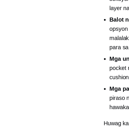
layer n
Balot 
opsyon 
malalak
para sa
Mga un
pocket 
cushion
Mga pa
piraso 
hawakan
Huwag kai