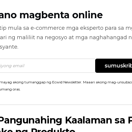
ano magbenta online
tip mula sa
e-commerce
mga eksperto para sa m
ari ng maliliit na negosyo at mga naghahangad 
syante.
sumuskrib
mayag akong tumanggap ng Ecwid Newsletter. Maaari akong mag-unsubscr
umang oras.
Pangunahing Kaalaman sa 
ake ng Produkto