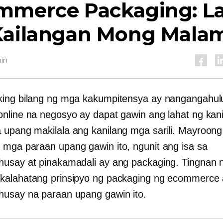
mmerce Packaging: L
Kailangan Mong Mala
hin
ing bilang ng mga kakumpitensya ay nangangahul
nline na negosyo ay dapat gawin ang lahat ng kan
upang makilala ang kanilang mga sarili. Mayroong
mga paraan upang gawin ito, ngunit ang isa sa
usay at pinakamadali ay ang packaging. Tingnan n
alahatang prinsipyo ng packaging ng ecommerce 
usay na paraan upang gawin ito.