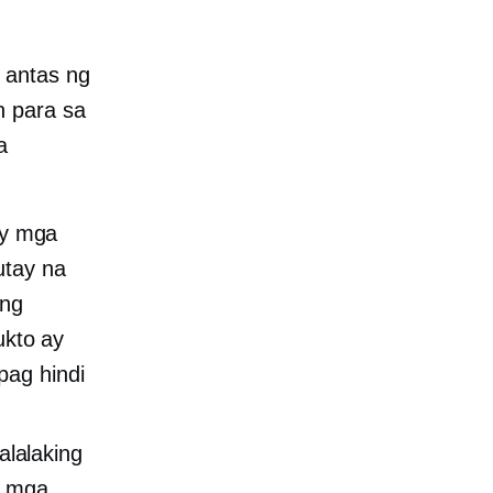
 antas ng
n para sa
a
ay mga
utay na
ang
kto ay
pag hindi
lalaking
a mga