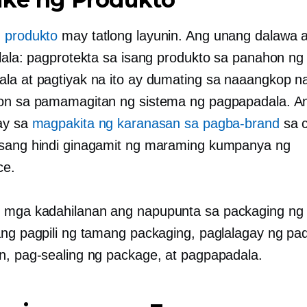
 produkto
may tatlong layunin. Ang unang dalawa 
lala:
pagprotekta sa isang produkto sa panahon ng
la at pagtiyak na ito ay dumating sa naaangkop n
on sa pamamagitan ng sistema ng pagpapadala. A
ay sa
magpakita ng karanasan sa pagba-brand
sa c
sang hindi ginagamit ng maraming kumpanya ng
ce.
mga kadahilanan ang napupunta sa packaging ng 
ang pagpili ng tamang packaging, paglalagay ng pad
n, pag-sealing ng package, at pagpapadala.