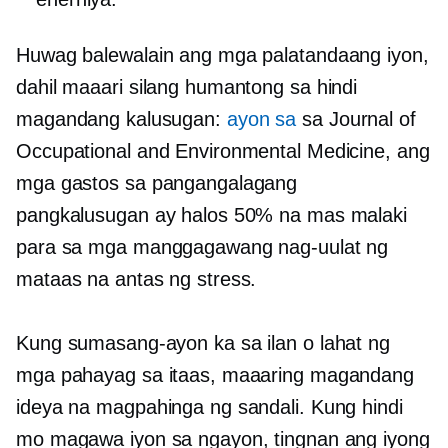
Huwag balewalain ang mga palatandaang iyon,
dahil maaari silang humantong sa hindi
magandang kalusugan:
ayon sa
sa Journal of
Occupational and Environmental Medicine, ang
mga gastos sa pangangalagang
pangkalusugan ay halos 50% na mas malaki
para sa mga manggagawang nag-uulat ng
mataas na antas ng stress.
Kung sumasang-ayon ka sa ilan o lahat ng
mga pahayag sa itaas, maaaring magandang
ideya na magpahinga ng sandali. Kung hindi
mo magawa iyon sa ngayon, tingnan ang iyong