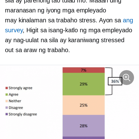
sila ay parehong tao tulad mo. Maaari ding
maranasan ng iyong mga empleyado
may kinalaman sa trabaho
stress. Ayon sa
ang
survey
, Higit sa
isang-katlo
ng mga empleyado
ay nag-uulat na sila ay karaniwang stressed
out sa araw ng trabaho.