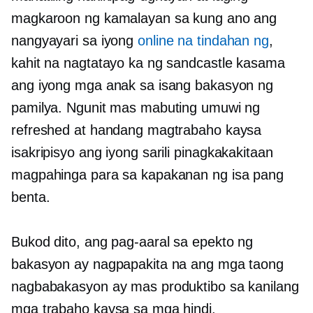
magkaroon ng kamalayan sa kung ano ang
nangyayari sa iyong
online na tindahan ng
,
kahit na nagtatayo ka ng sandcastle kasama
ang iyong mga anak sa isang bakasyon ng
pamilya. Ngunit mas mabuting umuwi ng
refreshed at handang magtrabaho kaysa
isakripisyo ang iyong sarili
pinagkakakitaan
magpahinga para sa kapakanan ng isa pang
benta.
Bukod dito, ang pag-aaral sa epekto ng
bakasyon ay nagpapakita na ang mga taong
nagbabakasyon ay mas produktibo sa kanilang
mga trabaho kaysa sa mga hindi.