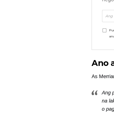
Pu
an
Ano 
As
Merri
Ang p
na la
o pag