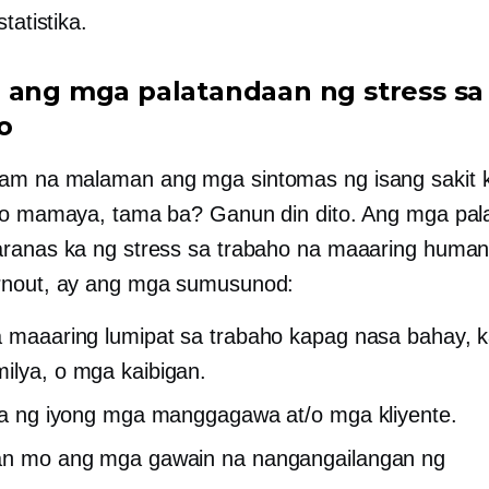
tatistika.
 ang mga palatandaan ng stress sa
o
am na malaman ang mga sintomas ng isang sakit 
to mamaya, tama ba? Ganun din dito. Ang mga pa
ranas ka ng stress sa trabaho na maaaring human
rnout, ay ang mga sumusunod:
a maaaring lumipat sa trabaho kapag nasa bahay,
ilya, o mga kaibigan.
 ka ng iyong mga manggagawa at/o mga kliyente.
san mo ang mga gawain na nangangailangan ng