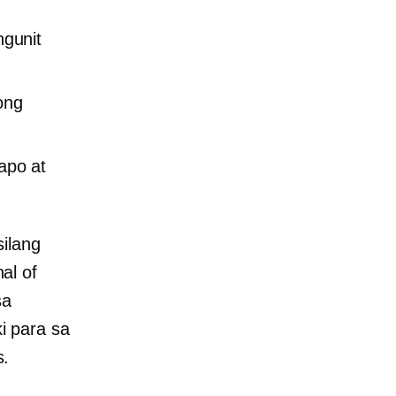
gunit
ong
apo at
ilang
al of
sa
i para sa
s.