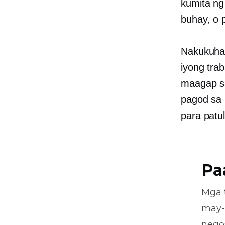
kumita ng
buhay, o 
Nakukuha 
iyong tra
maagap sa
pagod sa 
para patu
Pa
Mga 
may-
nego