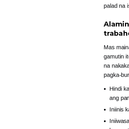
palad na is
Alamin
trabah
Mas main
gamutin i
na nakaka
pagka-bu
Hindi k
ang pam
Iniinis
Iniiwa