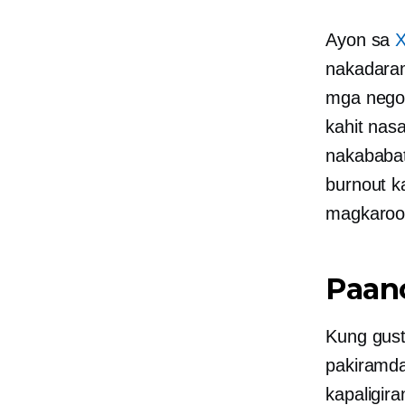
Ayon sa
X
nakadaram
mga nego
kahit nas
nakababa
burnout 
magkaroon
Paano
Kung gus
pakiramda
kapaligir