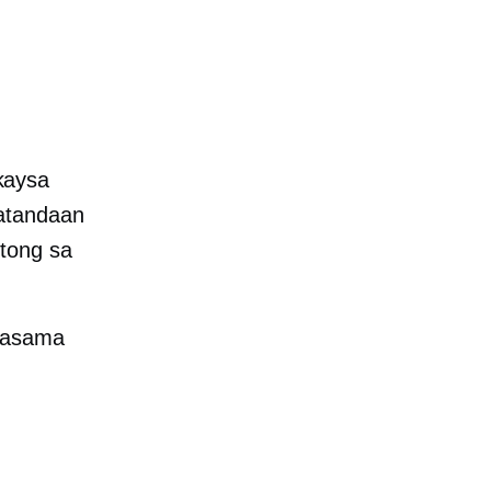
kaysa
latandaan
tong sa
 kasama