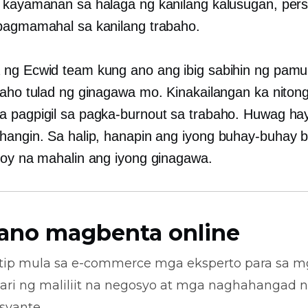
 kayamanan sa halaga ng kanilang kalusugan, pers
pagmamahal sa kanilang trabaho.
ng Ecwid team kung ano ang ibig sabihin ng pam
baho tulad ng ginagawa mo. Kinakailangan ka niton
 pagpigil sa pagka-burnout sa trabaho. Huwag ha
hangin. Sa halip, hanapin ang iyong
buhay-buhay
b
loy na mahalin ang iyong ginagawa.
ano magbenta online
tip mula sa
e-commerce
mga eksperto para sa m
ari ng maliliit na negosyo at mga naghahangad 
syante.