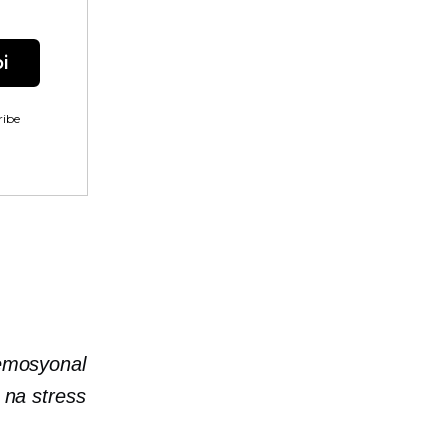
i
ibe
 emosyonal
 na stress