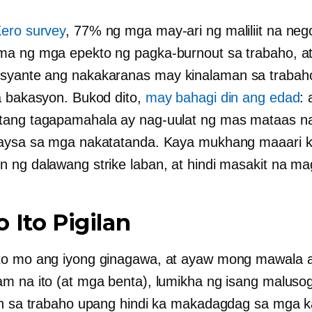
ero survey
, 77% ng mga may-ari ng maliliit na ne
a ng mga epekto ng pagka-burnout sa trabaho, a
syante ang nakakaranas
may kinalaman sa trabah
a bakasyon. Bukod dito,
may bahagi din ang edad
:
tang tagapamahala ay nag-uulat ng mas mataas n
kaysa sa mga nakatatanda. Kaya mukhang maaari 
 ng dalawang strike laban, at hindi masakit na mag
 Ito Pigilan
to mo ang iyong ginagawa, at ayaw mong mawala 
m na ito (at mga benta), lumikha ng isang maluso
an sa trabaho upang hindi ka makadagdag sa mga 