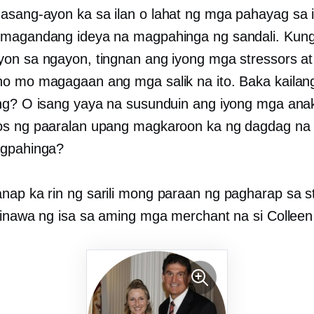
sang-ayon ka sa ilan o lahat ng mga pahayag sa i
magandang ideya na magpahinga ng sandali. Kung
on sa ngayon, tingnan ang iyong mga stressors at 
o mo magagaan ang mga salik na ito. Baka kaila
ng? O isang yaya na susunduin ang iyong mga ana
s ng paaralan upang magkaroon ka ng dagdag na
gpahinga?
ap ka rin ng sarili mong paraan ng pagharap sa s
ginawa ng isa sa aming mga merchant na si Colleen