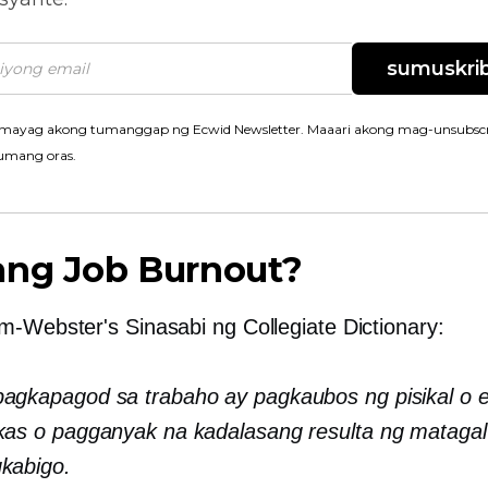
sumuskrib
mayag akong tumanggap ng Ecwid Newsletter. Maaari akong mag-unsubscr
umang oras.
ang Job Burnout?
am-Webster's
Sinasabi ng Collegiate Dictionary:
agkapagod sa trabaho ay pagkaubos ng pisikal o
kas o pagganyak na kadalasang resulta ng matagal
kabigo.