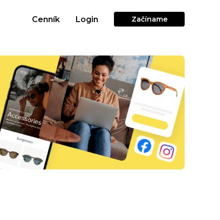
Cenník
Login
Začíname