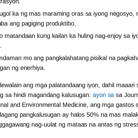
rasyon.
ol ka ng mas maraming oras sa iyong negosyo, n
a ang pagiging produktibo.
o matandaan kung kailan ka huling nag-enjoy sa iy
.
mdaman mo ang pangkalahatang pisikal na pagkah
gan ng enerhiya.
ewalain ang mga palatandaang iyon, dahil maaari s
g sa hindi magandang kalusugan:
ayon sa
sa Journ
nal and Environmental Medicine, ang mga gastos 
agang pangkalusugan ay halos 50% na mas malak
agawang nag-uulat ng mataas na antas ng stres