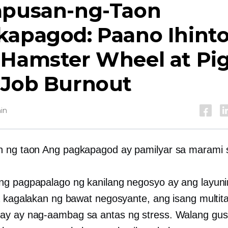
apusan-ng-Taon
kapagod: Paano Ihint
Hamster Wheel at Pig
 Job Burnout
in
n ng taon
Ang pagkapagod ay pamilyar sa marami s
g pagpapalago ng kanilang negosyo ay ang layuni
a kagalakan ng bawat negosyante, ang isang multit
y ay nag-aambag sa antas ng stress. Walang gus