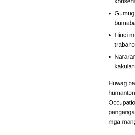
konsent
Gumugug
bumabab
Hindi m
trabaho
Narara
kakulan
Huwag bal
humanton
Occupatio
pangangal
mga mangg