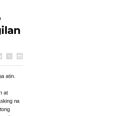
o
ilan
a atin.
n at
asking na
tong