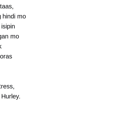
taas,
 hindi mo
isipin
ngan mo
k
 oras
tress,
 Hurley.