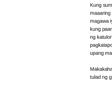
Kung suma
maaaring 
magawa iy
kung paan
ng katulo
pagkatapo
upang ma
Makakahan
tulad ng 