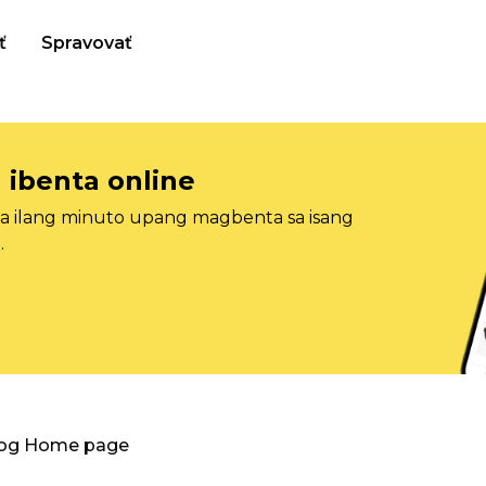
ť
Spravovať
 ibenta online
sa ilang minuto upang magbenta sa isang
.
log Home page