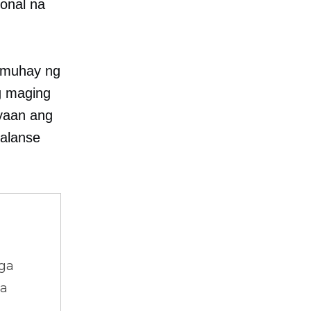
onal na
umuhay ng
g maging
yaan ang
alanse
ga
na