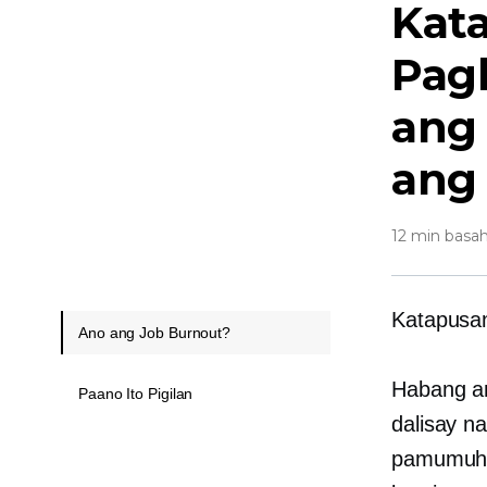
Kat
Pag
ang 
ang
12 min basah
Katapusa
Ano ang Job Burnout?
Habang an
Paano Ito Pigilan
dalisay n
pamumuha