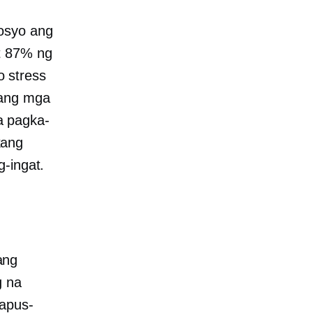
gosyo ang
t 87% ng
o
stress
 ang mga
a pagka-
kang
-ingat.
ang
g na
kapus-