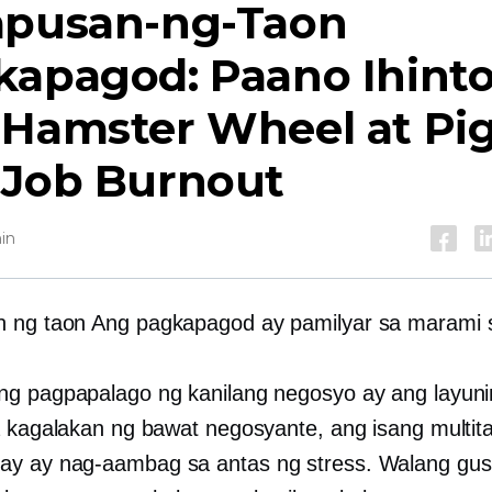
apusan-ng-Taon
kapagod: Paano Ihint
Hamster Wheel at Pig
 Job Burnout
in
n ng taon
Ang pagkapagod ay pamilyar sa marami s
g pagpapalago ng kanilang negosyo ay ang layuni
a kagalakan ng bawat negosyante, ang isang multit
y ay nag-aambag sa antas ng stress. Walang gus