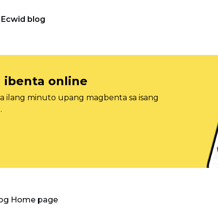
Ecwid blog
 ibenta online
sa ilang minuto upang magbenta sa isang
.
log Home page