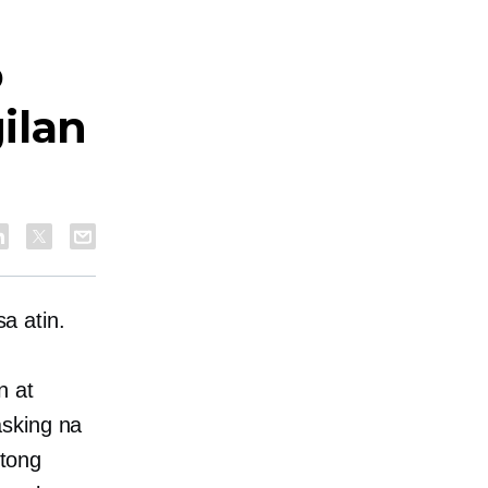
o
ilan
a atin.
n at
asking na
tong