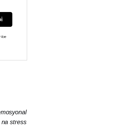
i
ibe
 emosyonal
 na stress