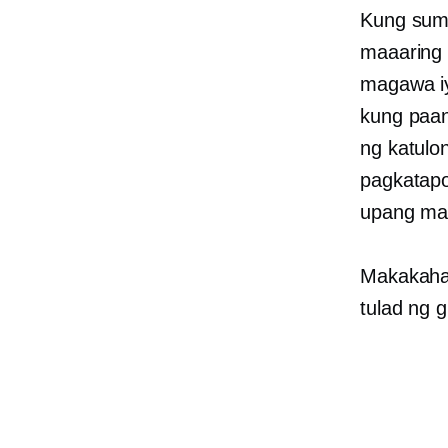
Kung suma
maaaring 
magawa iy
kung paan
ng katulo
pagkatapo
upang ma
Makakahan
tulad ng 