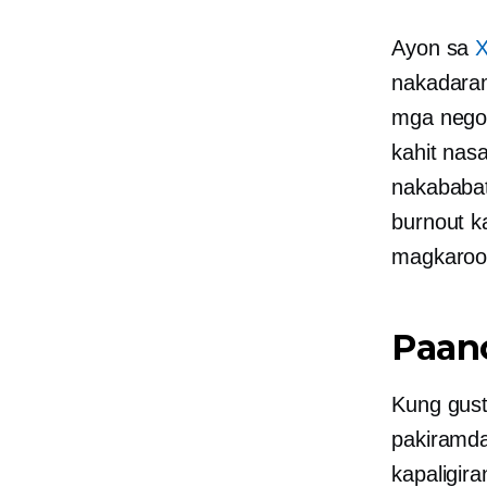
Ayon sa
X
nakadaram
mga nego
kahit nas
nakababa
burnout 
magkaroon
Paano
Kung gus
pakiramda
kapaligir