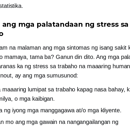
tatistika.
 ang mga palatandaan ng stress sa
o
am na malaman ang mga sintomas ng isang sakit 
to mamaya, tama ba? Ganun din dito. Ang mga pa
ranas ka ng stress sa trabaho na maaaring human
rnout, ay ang mga sumusunod:
a maaaring lumipat sa trabaho kapag nasa bahay,
ilya, o mga kaibigan.
 ka ng iyong mga manggagawa at/o mga kliyente.
san mo ang mga gawain na nangangailangan ng