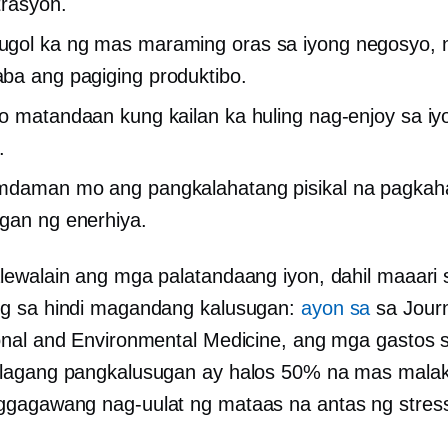
rasyon.
ol ka ng mas maraming oras sa iyong negosyo, n
a ang pagiging produktibo.
o matandaan kung kailan ka huling nag-enjoy sa iy
.
mdaman mo ang pangkalahatang pisikal na pagkah
gan ng enerhiya.
ewalain ang mga palatandaang iyon, dahil maaari s
g sa hindi magandang kalusugan:
ayon sa
sa Journ
nal and Environmental Medicine, ang mga gastos 
agang pangkalusugan ay halos 50% na mas malak
agawang nag-uulat ng mataas na antas ng stres