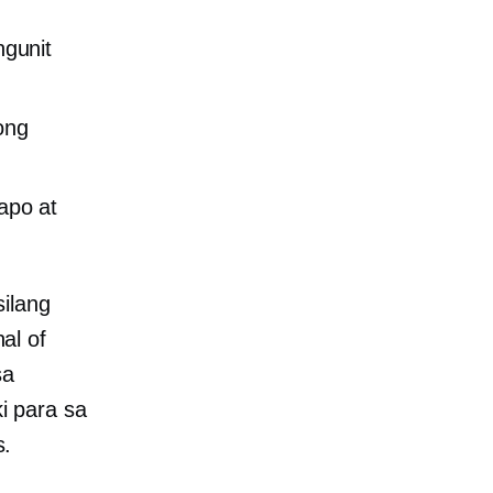
gunit
ong
apo at
ilang
al of
sa
i para sa
s.