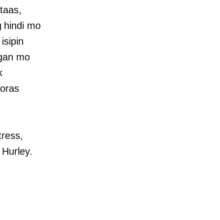
taas,
 hindi mo
isipin
ngan mo
k
 oras
tress,
 Hurley.