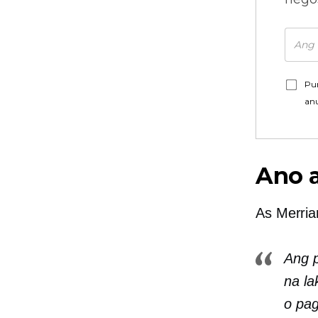
Pu
an
Ano 
As
Merri
Ang p
na la
o pag