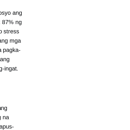
gosyo ang
t 87% ng
o
stress
 ang mga
a pagka-
kang
-ingat.
ang
g na
kapus-