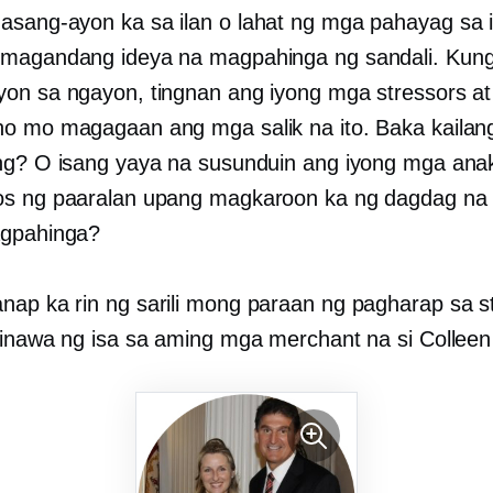
sang-ayon ka sa ilan o lahat ng mga pahayag sa i
magandang ideya na magpahinga ng sandali. Kung
on sa ngayon, tingnan ang iyong mga stressors at 
o mo magagaan ang mga salik na ito. Baka kaila
ng? O isang yaya na susunduin ang iyong mga ana
s ng paaralan upang magkaroon ka ng dagdag na
gpahinga?
ap ka rin ng sarili mong paraan ng pagharap sa s
ginawa ng isa sa aming mga merchant na si Colleen