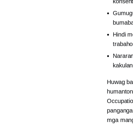
konsent
Gumugug
bumabab
Hindi m
trabaho
Narara
kakulan
Huwag bal
humanton
Occupatio
pangangal
mga mangg