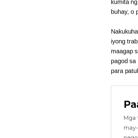
kumita ng
buhay, o 
Nakukuha 
iyong tra
maagap sa
pagod sa 
para patu
Pa
Mga 
may-
nego