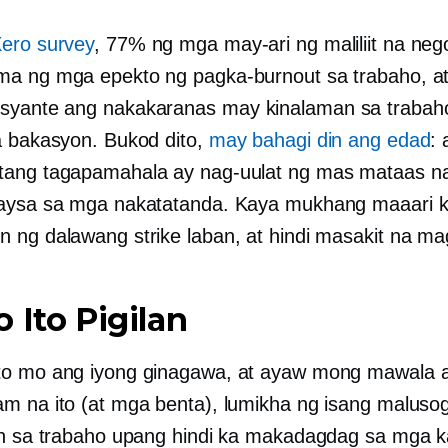
ero survey
, 77% ng mga may-ari ng maliliit na ne
a ng mga epekto ng pagka-burnout sa trabaho, a
syante ang nakakaranas
may kinalaman sa trabah
a bakasyon. Bukod dito,
may bahagi din ang edad
:
tang tagapamahala ay nag-uulat ng mas mataas n
kaysa sa mga nakatatanda. Kaya mukhang maaari 
 ng dalawang strike laban, at hindi masakit na mag
 Ito Pigilan
to mo ang iyong ginagawa, at ayaw mong mawala 
m na ito (at mga benta), lumikha ng isang maluso
an sa trabaho upang hindi ka makadagdag sa mga 