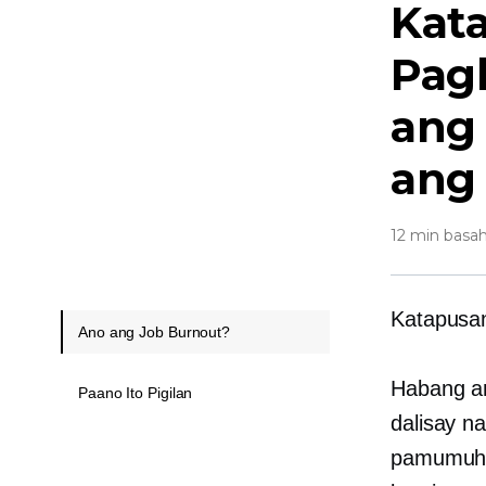
Kat
Pag
ang 
ang
12 min basah
Katapusa
Ano ang Job Burnout?
Habang an
Paano Ito Pigilan
dalisay n
pamumuha