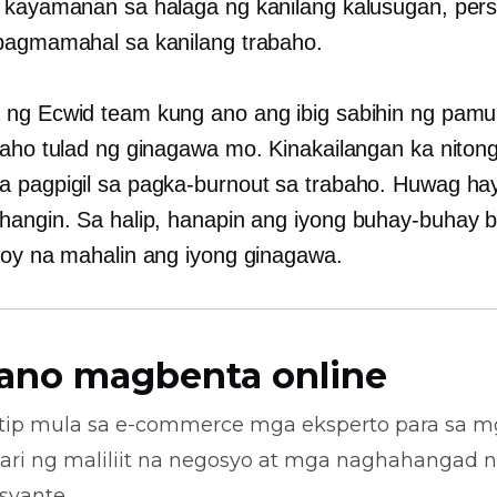
 kayamanan sa halaga ng kanilang kalusugan, pers
pagmamahal sa kanilang trabaho.
ng Ecwid team kung ano ang ibig sabihin ng pam
baho tulad ng ginagawa mo. Kinakailangan ka niton
 pagpigil sa pagka-burnout sa trabaho. Huwag ha
hangin. Sa halip, hanapin ang iyong
buhay-buhay
b
loy na mahalin ang iyong ginagawa.
ano magbenta online
tip mula sa
e-commerce
mga eksperto para sa m
ari ng maliliit na negosyo at mga naghahangad 
syante.