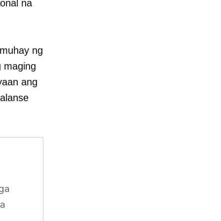
onal na
umuhay ng
g maging
yaan ang
alanse
ga
na