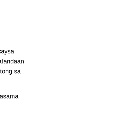
kaysa
latandaan
tong sa
 kasama