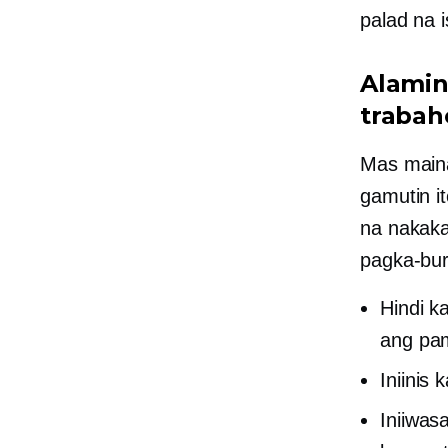
palad na is
Alamin
trabah
Mas main
gamutin i
na nakaka
pagka-bu
Hindi k
ang pam
Iniinis
Iniiwa