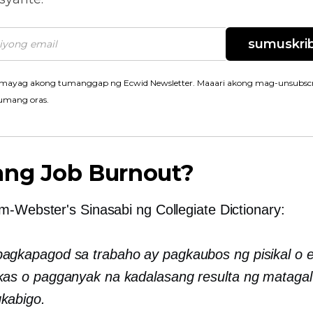
sumuskrib
mayag akong tumanggap ng Ecwid Newsletter. Maaari akong mag-unsubscr
umang oras.
ang Job Burnout?
am-Webster's
Sinasabi ng Collegiate Dictionary:
agkapagod sa trabaho ay pagkaubos ng pisikal o
kas o pagganyak na kadalasang resulta ng matagal
kabigo.