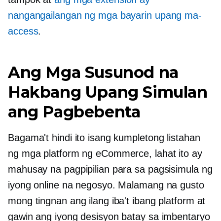
nangangailangan ng mga bayarin upang ma-
access
.
Ang Mga Susunod na
Hakbang Upang Simulan
ang Pagbebenta
Bagama't hindi ito isang kumpletong listahan
ng mga platform ng eCommerce, lahat ito ay
mahusay na pagpipilian para sa pagsisimula ng
iyong online na negosyo. Malamang na gusto
mong tingnan ang ilang iba't ibang platform at
gawin ang iyong desisyon batay sa imbentaryo