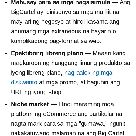
Mahusay para sa mga nagsisimula
— Ang
BigCartel ay idinisenyo sa mga maliliit na
may-ari ng negosyo at hindi kasama ang
anumang mga extraneous na bayarin o
kumplikadong pag-format sa web.
Epektibong libreng plano
— Maaari kang
magkaroon ng hanggang limang produkto sa
iyong libreng plano,
nag-aalok ng mga
diskwento
at mga promo, at baguhin ang
URL ng iyong shop.
Niche market
— Hindi maraming mga
platform ng eCommerce ang partikular na
nagta-mark para sa mga "gumawa," ngunit
nakakatuwang malaman na ang Big Cartel