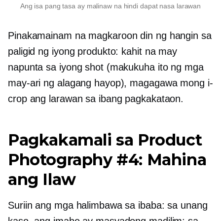
Ang isa pang tasa ay malinaw na hindi dapat nasa larawan
Pinakamainam na magkaroon din ng hangin sa
paligid ng iyong produkto: kahit na may
napunta sa iyong shot (makukuha ito ng mga
may-ari ng alagang hayop), magagawa mong i-
crop ang larawan sa ibang pagkakataon.
Pagkakamali sa Product
Photography #4: Mahina
ang Ilaw
Suriin ang mga halimbawa sa ibaba: sa unang