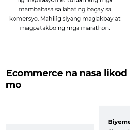
ng inspirasyon at turuan ang mga
mambabasa sa lahat ng bagay sa
komersyo. Mahilig siyang maglakbay at
magpatakbo ng mga marathon.
Ecommerce na nasa likod
mo
Biyern