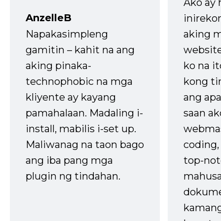
Ako ay
AnzelleB
inireko
Napakasimpleng
aking m
gamitin – kahit na ang
website
aking pinaka-
ko na it
technophobic na mga
kong t
kliyente ay kayang
ang apa
pamahalaan. Madaling i-
saan ak
install, mabilis i-set up.
webmas
Maliwanag na taon bago
coding
ang iba pang mga
top-not
plugin ng tindahan.
mahusa
dokume
kaman