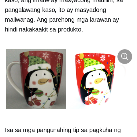
kaso, ang imahe ay masyadong madilim; sa
pangalawang kaso, ito ay masyadong
maliwanag. Ang parehong mga larawan ay
hindi nakakaakit sa produkto.
Isa sa mga pangunahing tip sa pagkuha ng