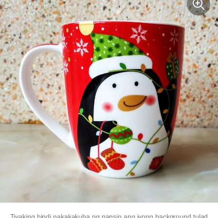
Tiyaking hindi nakakakuha ng pansin ang iyong background tulad