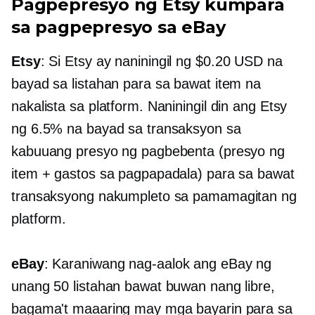
Pagpepresyo ng Etsy kumpara
sa pagpepresyo sa eBay
Etsy
: Si Etsy ay naniningil ng $0.20 USD na
bayad sa listahan para sa bawat item na
nakalista sa platform. Naniningil din ang Etsy
ng 6.5% na bayad sa transaksyon sa
kabuuang presyo ng pagbebenta (presyo ng
item + gastos sa pagpapadala) para sa bawat
transaksyong nakumpleto sa pamamagitan ng
platform.
eBay
: Karaniwang nag-aalok ang eBay ng
unang 50 listahan bawat buwan nang libre,
bagama't maaaring may mga bayarin para sa