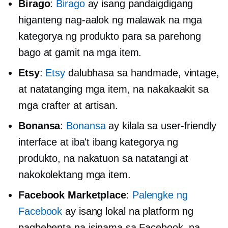
Birago
:
Birago
ay isang pandaigdigang
higanteng nag-aalok ng malawak na mga
kategorya ng produkto para sa parehong
bago at gamit na mga item.
Etsy
:
Etsy
dalubhasa sa handmade, vintage,
at natatanging mga item, na nakakaakit sa
mga crafter at artisan.
Bonansa
:
Bonansa
ay kilala sa
user-friendly
interface at iba't ibang kategorya ng
produkto, na nakatuon sa natatangi at
nakokolektang mga item.
Facebook Marketplace
:
Palengke ng
Facebook
ay isang lokal na platform ng
pagbebenta na isinama sa Facebook, na