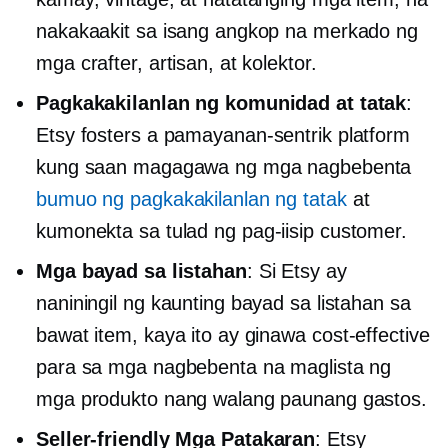
nakakaakit sa isang angkop na merkado ng
mga crafter, artisan, at kolektor.
Pagkakakilanlan ng komunidad at tatak
:
Etsy fosters a
pamayanan-sentrik
platform
kung saan magagawa ng mga nagbebenta
bumuo ng pagkakakilanlan ng tatak
at
kumonekta sa
tulad ng pag-iisip
customer.
Mga bayad sa listahan
: Si Etsy ay
naniningil ng kaunting bayad sa listahan sa
bawat item, kaya ito ay ginawa
cost-effective
para sa mga nagbebenta na maglista ng
mga produkto nang walang paunang gastos.
Seller-friendly
Mga Patakaran
: Etsy