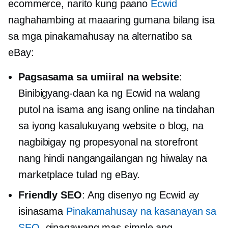
ecommerce, narito kung paano
Ecwid
naghahambing at maaaring gumana bilang isa
sa mga pinakamahusay na alternatibo sa
eBay:
Pagsasama sa umiiral na website
:
Binibigyang-daan ka ng Ecwid na walang
putol na isama ang isang online na tindahan
sa iyong kasalukuyang website o blog, na
nagbibigay ng propesyonal na storefront
nang hindi nangangailangan ng hiwalay na
marketplace tulad ng eBay.
Friendly SEO
: Ang disenyo ng Ecwid ay
isinasama
Pinakamahusay na kasanayan sa
SEO,
ginagawang mas simple ang