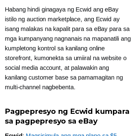
Habang hindi ginagaya ng Ecwid ang eBay
istilo ng auction
marketplace, ang Ecwid ay
isang malakas na kapalit para sa eBay para sa
mga kumpanyang nagnanais na mapanatili ang
kumpletong kontrol sa kanilang online
storefront, kumonekta sa
umiiral na
website o
social media account, at palawakin ang
kanilang customer base sa pamamagitan ng
multi-channel
nagbebenta.
Pagpepresyo ng Ecwid kumpara
sa pagpepresyo sa eBay
Ecwid
:
Magsisimula ang mga plano sa $5