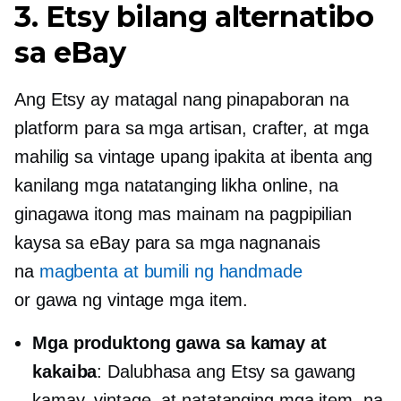
3. Etsy bilang alternatibo
sa eBay
Ang Etsy ay matagal nang pinapaboran na
platform para sa mga artisan, crafter, at mga
mahilig sa vintage upang ipakita at ibenta ang
kanilang mga natatanging likha online, na
ginagawa itong mas mainam na pagpipilian
kaysa sa eBay para sa mga nagnanais
na
magbenta at bumili ng handmade
or
gawa ng vintage
mga item.
Mga produktong gawa sa kamay at
kakaiba
: Dalubhasa ang Etsy sa gawang
kamay, vintage, at natatanging mga item, na