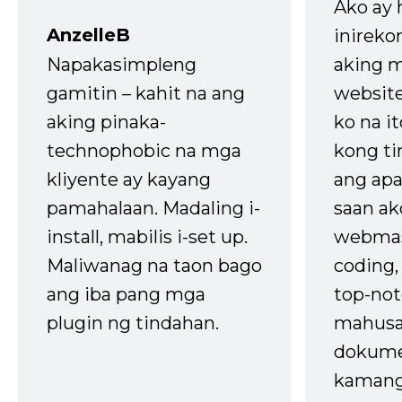
Ako ay
AnzelleB
inireko
Napakasimpleng
aking m
gamitin – kahit na ang
website
aking pinaka-
ko na it
technophobic na mga
kong t
kliyente ay kayang
ang apa
pamahalaan. Madaling i-
saan ak
install, mabilis i-set up.
webmas
Maliwanag na taon bago
coding
ang iba pang mga
top-not
plugin ng tindahan.
mahusa
dokume
kaman