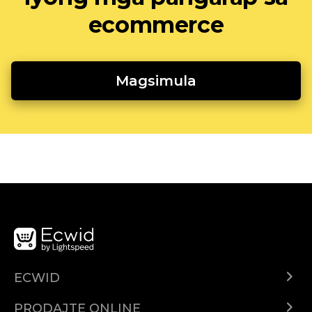
ecommerce
Magsimula
ECWID
Centar za pomoć
PRODAJTE ONLINE