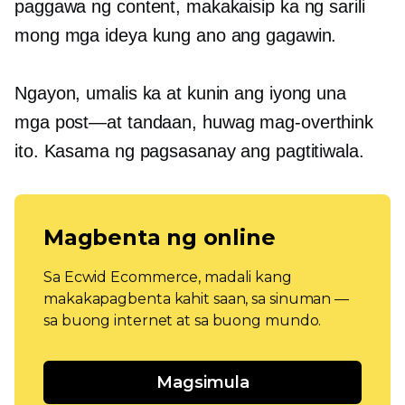
paggawa ng content, makakaisip ka ng sarili
mong mga ideya kung ano ang gagawin.
Ngayon, umalis ka at kunin ang iyong una
mga post—at
tandaan, huwag mag-overthink
ito. Kasama ng pagsasanay ang pagtitiwala.
Magbenta ng online
Sa Ecwid Ecommerce, madali kang
makakapagbenta kahit saan, sa sinuman —
sa buong internet at sa buong mundo.
Magsimula