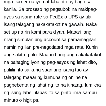
mga carrier na iyon at lahat ito ay bago sa
kanila. Sa proseso ng pagsubok na makipag-
ayos sa isang rate sa FedEx o UPS ay tila
isang talagang nakakatakot na gawain. Naka-
set up na rin kami para diyan. Maaari lang
nilang simulan ang account sa pamamagitan
namin ng ilan
pre-negotiated
mga rate. Kunin
ang sakit ng ulo. Maaari bang ang nakakatakot
na bahaging iyon ng pag-aayos ng lahat dito,
paliitin ito sa kung saan ang isang tao ay
talagang maaaring kumuha ng online na
pagbebenta ng lahat ng ito na itinatag, lumikha
ng isang label, ilabas ito sa pinto
lima-sampu
minuto o higit pa.