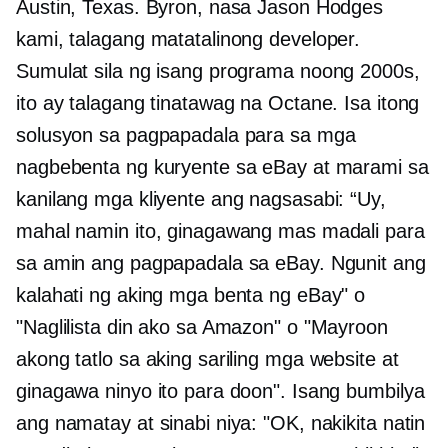
Austin, Texas. Byron, nasa Jason Hodges
kami, talagang matatalinong developer.
Sumulat sila ng isang programa noong 2000s,
ito ay talagang tinatawag na Octane. Isa itong
solusyon sa pagpapadala para sa mga
nagbebenta ng kuryente sa eBay at marami sa
kanilang mga kliyente ang nagsasabi: “Uy,
mahal namin ito, ginagawang mas madali para
sa amin ang pagpapadala sa eBay. Ngunit ang
kalahati ng aking mga benta ng eBay" o
"Naglilista din ako sa Amazon" o "Mayroon
akong tatlo sa aking sariling mga website at
ginagawa ninyo ito para doon". Isang bumbilya
ang namatay at sinabi niya: "OK, nakikita natin