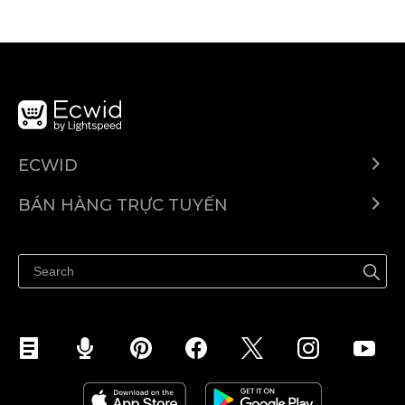
ECWID
Ecwid.com
BÁN HÀNG TRỰC TUYẾN
Trung tâm trợ giúp
Bán ở bất cứ đâu
Quảng bá ở bất cứ đâu
Kiểm soát mọi thứ