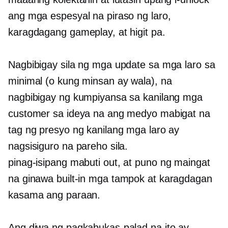
ang mga espesyal na piraso ng laro,
karagdagang gameplay, at higit pa.
Nagbibigay sila ng mga update sa mga laro sa
minimal (o kung minsan ay wala), na
nagbibigay ng kumpiyansa sa kanilang mga
customer sa ideya na ang medyo mabigat na
tag ng presyo ng kanilang mga laro ay
nagsisiguro na pareho sila.
pinag-isipang mabuti
out, at puno ng maingat
na ginawa
built-in
mga tampok at karagdagan
kasama ang paraan.
Ang diwa ng pagkabukas-palad na ito ay