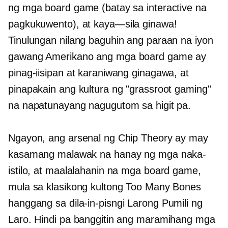
ng mga board game (batay sa interactive na
pagkukuwento), at
kaya—sila
ginawa!
Tinulungan nilang baguhin ang paraan na iyon
gawang Amerikano
ang mga board game ay
pinag-iisipan at karaniwang ginagawa, at
pinapakain ang kultura ng "grassroot gaming"
na napatunayang nagugutom sa higit pa.
Ngayon, ang arsenal ng Chip Theory ay may
kasamang malawak na hanay ng mga naka-
istilo, at maalalahanin na mga board game,
mula sa klasikong kultong Too Many Bones
hanggang sa
dila-in-pisngi
Larong Pumili ng
Laro. Hindi pa banggitin ang maramihang mga