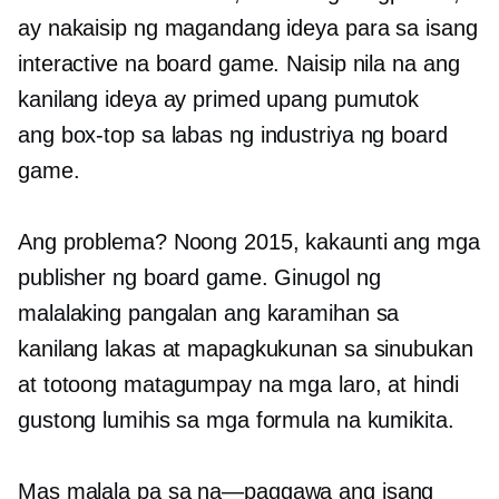
ay nakaisip ng magandang ideya para sa isang
interactive na board game. Naisip nila na ang
kanilang ideya ay primed upang pumutok
ang
box-top
sa labas ng industriya ng board
game.
Ang problema? Noong 2015, kakaunti ang mga
publisher ng board game. Ginugol ng
malalaking pangalan ang karamihan sa
kanilang lakas at mapagkukunan sa sinubukan
at totoong matagumpay na mga laro, at hindi
gustong lumihis sa mga formula na kumikita.
Mas malala pa sa
na—paggawa
ang isang