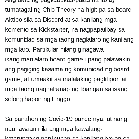
tumatagal ng Chip Theory na higit pa sa board.
Aktibo sila sa Discord at sa kanilang mga
komento sa Kickstarter, na nagpapatibay sa
komunidad sa mga taong naglalaro ng kanilang
mga laro. Partikular nilang ginagawa
isang manlalaro
board game upang palawakin
ang pagiging kasama ng komunidad ng board
game, at umaakit sa malalaking pagtitipon at
mga taong naghahanap ng libangan sa isang
solong hapon ng Linggo.
Sa panahon ng
Covid-19
pandemya, at nang
naunawaan nila ang mga kawalang-
katarungang panlipunan sa kanilang bayan sa