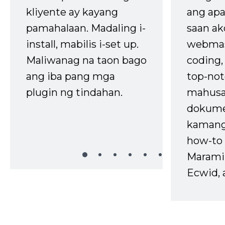
kliyente ay kayang
ang apa
pamahalaan. Madaling i-
saan ak
install, mabilis i-set up.
webmas
Maliwanag na taon bago
coding
ang iba pang mga
top-not
plugin ng tindahan.
mahusa
dokume
kaman
how-to 
Marami
Ecwid, 