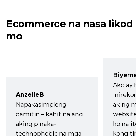
Ecommerce na nasa likod
mo
Biyern
Ako ay
AnzelleB
inireko
Napakasimpleng
aking m
gamitin – kahit na ang
website
aking pinaka-
ko na it
technophobic na mga
kong t