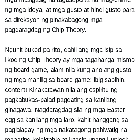
ng mga ideya, at mga gusto at hindi gusto para
sa direksyon ng pinakabagong mga
pagdaragdag ng Chip Theory.
Ngunit bukod pa rito, dahil ang mga isip sa
likod ng Chip Theory ay mga tagahanga mismo
ng board game, alam nila kung ano ang gusto
ng mga mahilig sa board game: ibig sabihin,
content! Kinakatawan nila ang espiritu ng
pagkabukas-palad pagdating sa kanilang
ginagawa. Nagdaragdag sila ng mga Easter
egg sa kanilang mga laro, kahit hanggang sa
paglalagay ng mga nakatagong pahiwatig na
maaaring kolektahin at lutasin upang i-unlock