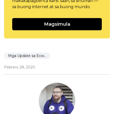
makakapagbenta kahit saan, sa sinuman —
sa buong internet at sa buong mundo.
Magsimula
Mga Update sa Ecwid
Pebrero 28, 2020