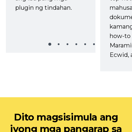
plugin ng tindahan.
mahusa
dokume
kaman
how-to 
Marami
Ecwid, 
Dito magsisimula ang
iyong mga pangarap sa