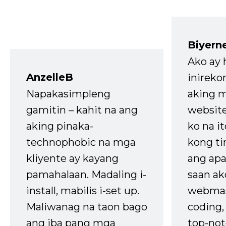
Biyern
Ako ay
AnzelleB
inireko
Napakasimpleng
aking m
gamitin – kahit na ang
website
aking pinaka-
ko na it
technophobic na mga
kong t
kliyente ay kayang
ang apa
pamahalaan. Madaling i-
saan ak
install, mabilis i-set up.
webmas
Maliwanag na taon bago
coding
ang iba pang mga
top-not