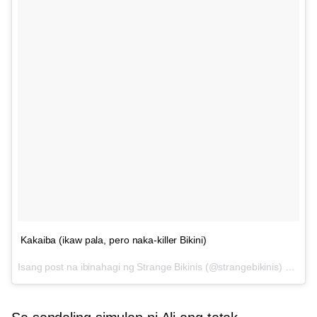
Kakaiba (ikaw pala, pero naka-killer Bikini)
Isang post na ibinahagi ng Strange Bikinis (@strangebikinis) sa
Nob