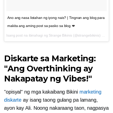
Ano ang nasa listahan ng iyong nais? | Tingnan ang blog para
makita ang aming post sa pasko sa blog 💋
Isang post na ibinahagi ng Strange Bikinis (@strangebikinis) sa
Dis
Diskarte sa Marketing:
"Ang Overthinking ay
Nakapatay ng Vibes!"
"opisyal" ng mga kakaibang Bikini
marketing
diskarte
ay isang taong gulang pa lamang,
ayon kay Ali. Noong nakaraang taon, nagpasya