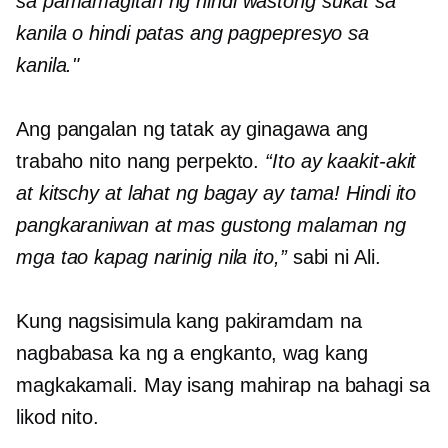
sa pamamagitan ng hindi wastong sukat sa
kanila o hindi patas ang pagpepresyo sa
kanila."
Ang pangalan ng tatak ay ginagawa ang
trabaho nito nang perpekto.
“Ito ay kaakit-akit
at kitschy at lahat ng bagay ay tama! Hindi ito
pangkaraniwan at mas gustong malaman ng
mga tao kapag narinig nila ito,”
sabi ni Ali.
Kung nagsisimula kang pakiramdam na
nagbabasa ka ng a
engkanto,
wag kang
magkakamali. May isang mahirap na bahagi sa
likod nito.