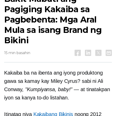
Pagiging Kakaiba sa
Pagbebenta: Mga Aral
Mula sa isang Brand ng
Bikini
15 min basahin
Kakaiba ba na ibenta ang iyong produktong
gawa sa kamay kay Miley Cyrus? sabi ni Ali
Conway,
"Kumpiyansa, baby!"
— at tinatakpan
iyon sa kanya
to-do
listahan.
Itinatag niya
Kakaibang Bikinis
noong 2012