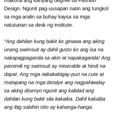
makuha ang kanyang degree sa Fashion
Design. Ngunit pag-uusapan natin ang tungkol
sa mga aralin sa buhay kaysa sa mga
natutunan sa desk ng institute.
“Ang dahilan kung bakit ko ginawa ang aking
unang swimsuit ay dahil gusto ko ang isa na
nakapagpaganda sa akin at napakaganda! Ang
pamimili ng swimsuit ay miserable at hindi na
dapat. Ang mga nakakabigay-puri na cute at
matapang na mga detalye ang nagpahiwalay
sa aking disenyo ngunit ang kalidad ang
dahilan kung bakit sila kakaiba. Dahil kakaiba
ang ibig sabihin nito ay kahanga-hanga.