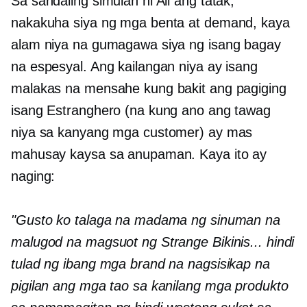
Sa sandaling simulan ni Ali ang tatak,
nakakuha siya ng mga benta at demand, kaya
alam niya na gumagawa siya ng isang bagay
na espesyal. Ang kailangan niya ay isang
malakas na mensahe kung bakit ang pagiging
isang Estranghero (na kung ano ang tawag
niya sa kanyang mga customer) ay mas
mahusay kaysa sa anupaman. Kaya ito ay
naging:
"Gusto ko talaga na madama ng sinuman na
malugod na magsuot ng Strange Bikinis... hindi
tulad ng ibang mga brand na nagsisikap na
pigilan ang mga tao sa kanilang mga produkto