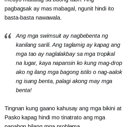
pagbagsak ay mas mabagal, ngunit hindi ito
basta-basta nawawala.
Ang mga swimsuit ay nagbebenta ng
kanilang sarili. Ang taglamig ay kapag ang
mga tao ay naglalakbay sa mga tropikal
na lugar, kaya napansin ko kung mag-drop
ako ng ilang mga bagong istilo o nag-aalok
ng isang benta, palagi akong may mga
benta!
Tingnan kung gaano kahusay ang mga bikini at
Pasko kapag hindi mo tinatrato ang mga
panahon bilang mga problema.