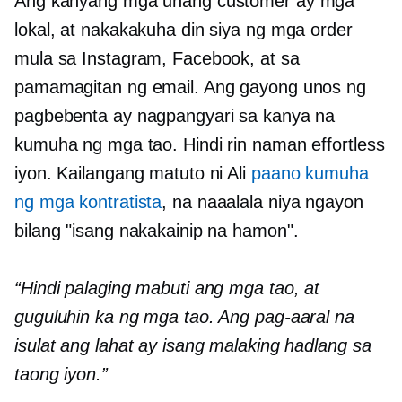
Ang kanyang mga unang customer ay mga
lokal, at nakakakuha din siya ng mga order
mula sa Instagram, Facebook, at sa
pamamagitan ng email. Ang gayong unos ng
pagbebenta ay nagpangyari sa kanya na
kumuha ng mga tao. Hindi rin naman effortless
iyon. Kailangang matuto ni Ali
paano kumuha
ng mga kontratista
, na naaalala niya ngayon
bilang "isang nakakainip na hamon".
“Hindi palaging mabuti ang mga tao, at
guguluhin ka ng mga tao. Ang pag-aaral na
isulat ang lahat ay isang malaking hadlang sa
taong iyon.”