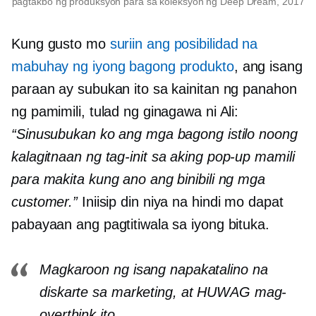
pagtakbo ng produksyon para sa koleksyon ng Deep Dream, 2017
Kung gusto mo
suriin ang posibilidad na
mabuhay ng iyong bagong produkto
, ang isang
paraan ay subukan ito sa kainitan ng panahon
ng pamimili, tulad ng ginagawa ni Ali:
“Sinusubukan ko ang mga bagong istilo noong
kalagitnaan ng tag-init
sa aking
pop-up
mamili
para makita kung ano ang binibili ng mga
customer.”
Iniisip din niya na hindi mo dapat
pabayaan ang pagtitiwala sa iyong bituka.
Magkaroon ng isang napakatalino na
diskarte sa marketing, at HUWAG mag-
overthink ito.