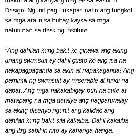
makuha ang kanyang degree sa Fashion
Design. Ngunit pag-uusapan natin ang tungkol
sa mga aralin sa buhay kaysa sa mga
natutunan sa desk ng institute.
“Ang dahilan kung bakit ko ginawa ang aking
unang swimsuit ay dahil gusto ko ang isa na
nakapagpaganda sa akin at napakaganda! Ang
pamimili ng swimsuit ay miserable at hindi na
dapat. Ang mga nakakabigay-puri na cute at
matapang na mga detalye ang nagpahiwalay
sa aking disenyo ngunit ang kalidad ang
dahilan kung bakit sila kakaiba. Dahil kakaiba
ang ibig sabihin nito ay kahanga-hanga.