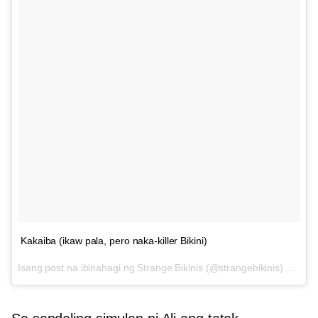
Kakaiba (ikaw pala, pero naka-killer Bikini)
Isang post na ibinahagi ng Strange Bikinis (@strangebikinis) sa
Nob