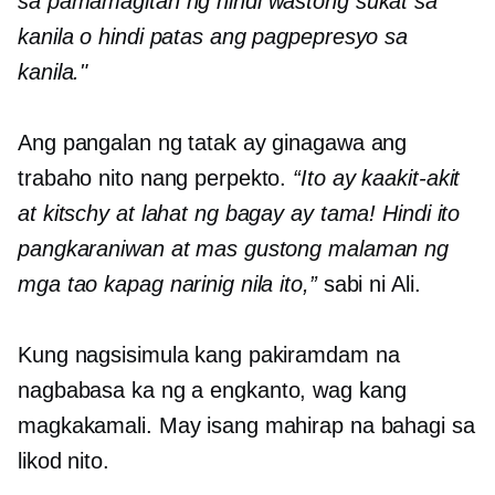
sa pamamagitan ng hindi wastong sukat sa
kanila o hindi patas ang pagpepresyo sa
kanila."
Ang pangalan ng tatak ay ginagawa ang
trabaho nito nang perpekto.
“Ito ay kaakit-akit
at kitschy at lahat ng bagay ay tama! Hindi ito
pangkaraniwan at mas gustong malaman ng
mga tao kapag narinig nila ito,”
sabi ni Ali.
Kung nagsisimula kang pakiramdam na
nagbabasa ka ng a
engkanto,
wag kang
magkakamali. May isang mahirap na bahagi sa
likod nito.