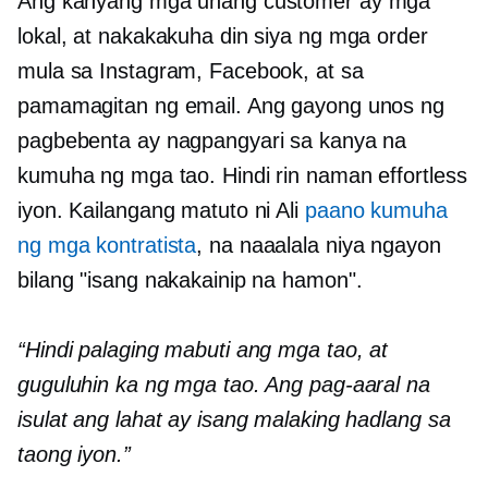
Ang kanyang mga unang customer ay mga
lokal, at nakakakuha din siya ng mga order
mula sa Instagram, Facebook, at sa
pamamagitan ng email. Ang gayong unos ng
pagbebenta ay nagpangyari sa kanya na
kumuha ng mga tao. Hindi rin naman effortless
iyon. Kailangang matuto ni Ali
paano kumuha
ng mga kontratista
, na naaalala niya ngayon
bilang "isang nakakainip na hamon".
“Hindi palaging mabuti ang mga tao, at
guguluhin ka ng mga tao. Ang pag-aaral na
isulat ang lahat ay isang malaking hadlang sa
taong iyon.”