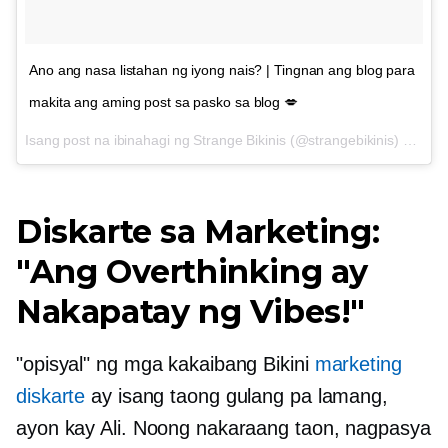
Ano ang nasa listahan ng iyong nais? | Tingnan ang blog para
makita ang aming post sa pasko sa blog 💋
Isang post na ibinahagi ng Strange Bikinis (@strangebikinis) sa
Dis
Diskarte sa Marketing:
"Ang Overthinking ay
Nakapatay ng Vibes!"
"opisyal" ng mga kakaibang Bikini
marketing
diskarte
ay isang taong gulang pa lamang,
ayon kay Ali. Noong nakaraang taon, nagpasya