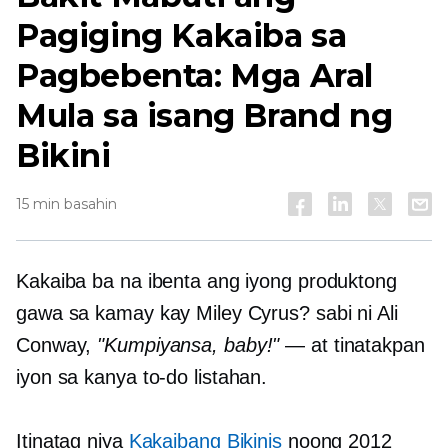
Pagiging Kakaiba sa
Pagbebenta: Mga Aral
Mula sa isang Brand ng
Bikini
15 min basahin
Kakaiba ba na ibenta ang iyong produktong
gawa sa kamay kay Miley Cyrus? sabi ni Ali
Conway,
"Kumpiyansa, baby!"
— at tinatakpan
iyon sa kanya
to-do
listahan.
Itinatag niya
Kakaibang Bikinis
noong 2012