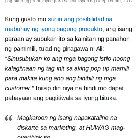
pagtakbo ng produksyon para sa koleksyon ng Deep Dream, 2017
Kung gusto mo
suriin ang posibilidad na
mabuhay ng iyong bagong produkto
, ang isang
paraan ay subukan ito sa kainitan ng panahon
ng pamimili, tulad ng ginagawa ni Ali:
“Sinusubukan ko ang mga bagong istilo noong
kalagitnaan ng tag-init
sa aking
pop-up
mamili
para makita kung ano ang binibili ng mga
customer.”
Iniisip din niya na hindi mo dapat
pabayaan ang pagtitiwala sa iyong bituka.
Magkaroon ng isang napakatalino na
diskarte sa marketing, at HUWAG mag-
overthink ito.