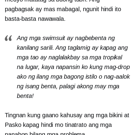
pagbagsak ay mas mabagal, ngunit hindi ito
basta-basta nawawala.
Ang mga swimsuit ay nagbebenta ng
kanilang sarili. Ang taglamig ay kapag ang
mga tao ay naglalakbay sa mga tropikal
na lugar, kaya napansin ko kung mag-drop
ako ng ilang mga bagong istilo o nag-aalok
ng isang benta, palagi akong may mga
benta!
Tingnan kung gaano kahusay ang mga bikini at
Pasko kapag hindi mo tinatrato ang mga
panahon bilang mga problema.