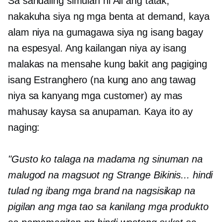
Sa sandaling simulan ni Ali ang tatak,
nakakuha siya ng mga benta at demand, kaya
alam niya na gumagawa siya ng isang bagay
na espesyal. Ang kailangan niya ay isang
malakas na mensahe kung bakit ang pagiging
isang Estranghero (na kung ano ang tawag
niya sa kanyang mga customer) ay mas
mahusay kaysa sa anupaman. Kaya ito ay
naging:
"Gusto ko talaga na madama ng sinuman na
malugod na magsuot ng Strange Bikinis... hindi
tulad ng ibang mga brand na nagsisikap na
pigilan ang mga tao sa kanilang mga produkto