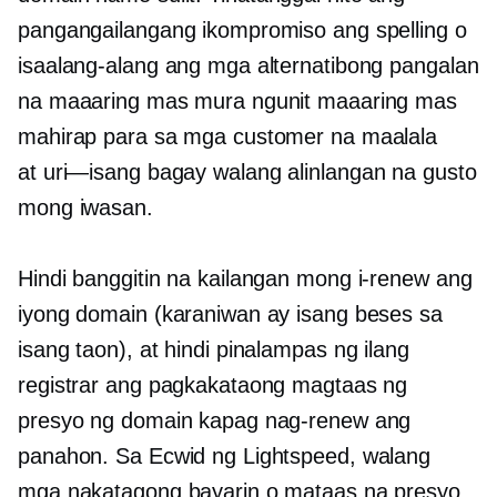
pangangailangang ikompromiso ang spelling o
isaalang-alang ang mga alternatibong pangalan
na maaaring mas mura ngunit maaaring mas
mahirap para sa mga customer na maalala
at
uri—isang bagay
walang alinlangan na gusto
mong iwasan.
Hindi banggitin na kailangan mong i-renew ang
iyong domain (karaniwan ay isang beses sa
isang taon), at hindi pinalampas ng ilang
registrar ang pagkakataong magtaas ng
presyo ng domain kapag nag-renew ang
panahon. Sa Ecwid ng Lightspeed, walang
mga nakatagong bayarin o mataas na presyo