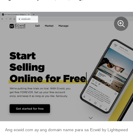
Ang ecwid.com ay ang domain name para sa Ecwid by Lightspeed