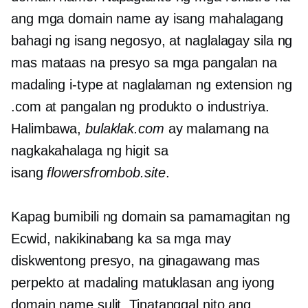
ang mga domain name ay isang mahalagang
bahagi ng isang negosyo, at naglalagay sila ng
mas mataas na presyo sa mga pangalan na
madaling i-type at naglalaman ng extension ng
.com at pangalan ng produkto o industriya.
Halimbawa,
bulaklak.com
ay malamang na
nagkakahalaga ng higit sa
isang
flowersfrombob.site
.
Kapag bumibili ng domain sa pamamagitan ng
Ecwid, nakikinabang ka sa mga may
diskwentong presyo, na ginagawang mas
perpekto at madaling matuklasan ang iyong
domain name
sulit.
Tinatanggal nito ang