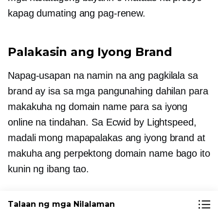
kapag dumating ang pag-renew.
Palakasin ang Iyong Brand
Napag-usapan na namin na ang pagkilala sa
brand ay isa sa mga pangunahing dahilan para
makakuha ng domain name para sa iyong
online na tindahan. Sa Ecwid by Lightspeed,
madali mong mapapalakas ang iyong brand at
makuha ang perpektong domain name bago ito
kunin ng ibang tao.
Kung mayroon kang offline na tindahan, mas
Talaan ng mga Nilalaman
makatuwirang bigyan ang iyong negosyo ng