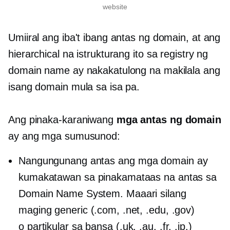
website
Umiiral ang iba't ibang antas ng domain, at ang
hierarchical na istrukturang ito sa registry ng
domain name ay nakakatulong na makilala ang
isang domain mula sa isa pa.
Ang pinaka-karaniwang
mga antas ng domain
ay ang mga sumusunod:
Nangungunang antas
ang mga domain ay
kumakatawan sa pinakamataas na antas sa
Domain Name System. Maaari silang
maging generic (.com, .net, .edu, .gov)
o
partikular sa bansa
(.uk, .au, .fr, .jp.)