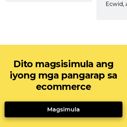
Ecwid, 
Dito magsisimula ang
iyong mga pangarap sa
ecommerce
Magsimula