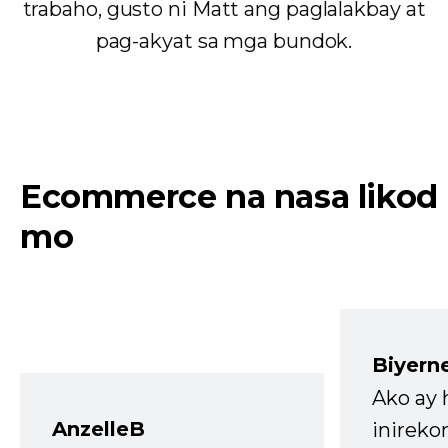
trabaho, gusto ni Matt ang paglalakbay at
pag-akyat sa mga bundok.
Ecommerce na nasa likod
mo
Biyern
Ako ay
AnzelleB
inireko