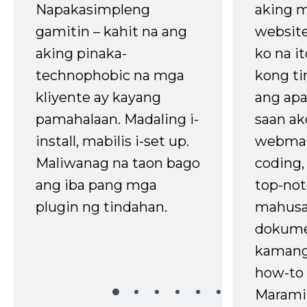
Napakasimpleng
aking m
gamitin – kahit na ang
website
aking pinaka-
ko na it
technophobic na mga
kong t
kliyente ay kayang
ang apa
pamahalaan. Madaling i-
saan ak
install, mabilis i-set up.
webmas
Maliwanag na taon bago
coding
ang iba pang mga
top-not
plugin ng tindahan.
mahusa
dokume
kaman
how-to 
Marami