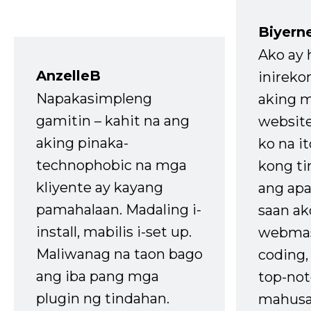
Biyern
Ako ay
AnzelleB
inireko
Napakasimpleng
aking m
gamitin – kahit na ang
website
aking pinaka-
ko na it
technophobic na mga
kong t
kliyente ay kayang
ang apa
pamahalaan. Madaling i-
saan ak
install, mabilis i-set up.
webmas
Maliwanag na taon bago
coding
ang iba pang mga
top-not
plugin ng tindahan.
mahusa